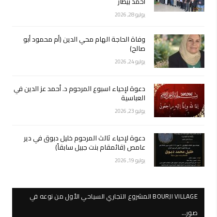
أحمد بيطار
يوليو 28, 2026
وفاة الحاجة الهام محي الدين (أم محمود أبو
صالح)
يوليو 24, 2026
دعوة لإحياء اسبوع المرحوم د. أحمد عز الدين في
العباسية
يوليو 23, 2026
دعوة لإحياء ثالث المرحوم خليل دبوق في دير
عامص (قائمقام بنت جبيل سابقاً)
يوليو 19, 2026
BOURJI VILLAGE المشروع التجاري السياحي الأول من نوعه في
صور…