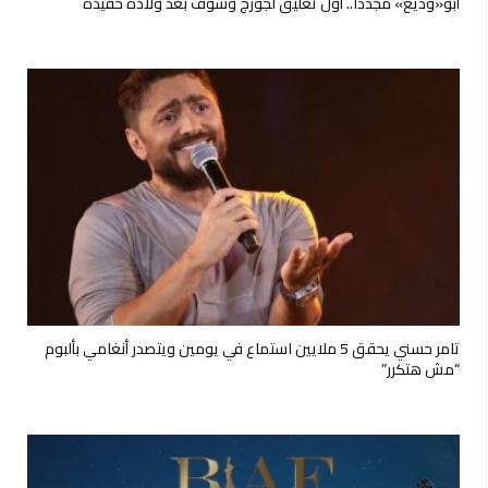
أبو«وديع» مجدداً.. أول تعليق لجورج وسوف بعد ولادة حفيده
تامر حسني يحقق 5 ملايين استماع في يومين ويتصدر أنغامي بألبوم
“مش هتكرر”