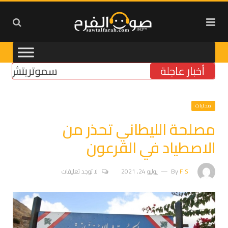
أخبار عاجلة
سموتريتش: بقاء “ا
محليات
مصلحة الليطاني تحذر من
الاصطياد في القرعون
F.S
By
يوليو 24, 2021
لا توجد تعليقات