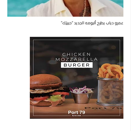
عمرو دياب يطرح ألبومه الجديد “حبيتِك”