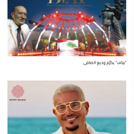
“بياف” يكرّم وديع الصافي