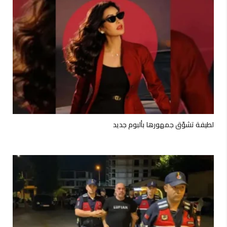
لطيفة تشوّق جمهورها بألبوم جديد