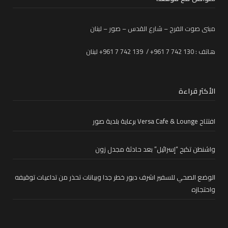
مبنى صوت الفرح – شارع القدس – صور – لبنان
هاتف : 130 742 7 961+ / 139 742 7 961+ لبنان
الأكثر قراءة
افتتاح Versa Cafe & Lounge برعاية بلدية صور
واشنطن تكبح “إسرائيل” بعد حادثة مجدل زون
الوضع الصحي للسفير اشرف دبور خطر جدا وبيانات تحذر من تداعيات توقيفه
واحتجازه