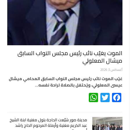
الموت يغيّب نائب رئيس مجلس النواب السابق
ميشال المعلولي
أغسطس 5, 2026
غيّب الموت نائب رئيس مجلس النواب السابق المحامي ميشال
عيسى المعلولي، ويُحتفل بالصلاة لراحة نفسه…
WhatsApp
Twitter
Facebook
مدينة صور شيّعت الحاجة بتول مغنية ابنة الشيخ
عبد الكريم مغنية وأرملة المرحوم الحاج راشد