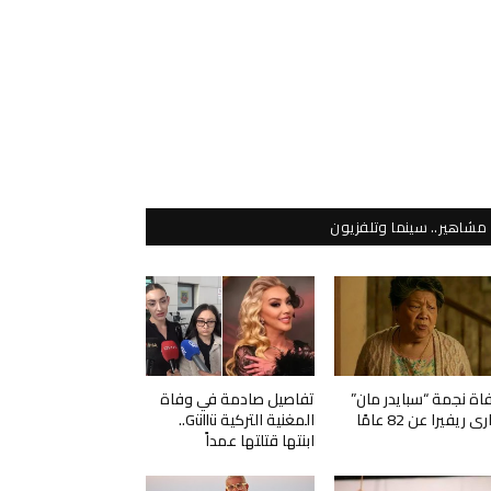
مشاهير.. سينما وتلفزيون
اة نجمة “سبايدر مان”
تفاصيل صادمة في وفاة
ي ريفيرا عن 82 عامًا
المغنية التركية Güllü..
ابنتها قتلتها عمداً