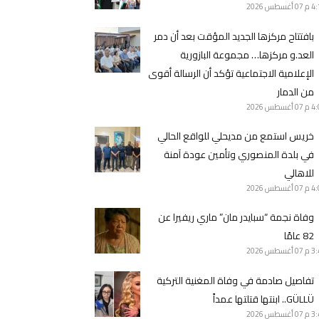
4 م
07 أغسطس 2026
بافتتاح مركزها الجديد المؤقت بعد أن دمر
العد.و مركزها… مجموعة البازورية
الإعلامية الاجتماعية تؤكد أن الرسالة أقوى
من الدمار
4 م
07 أغسطس 2026
خريس استمع من مديحلي للواقع الحالي
في بلدة المنصوري وتأمين عودة آمنة
للاهالي
4 م
07 أغسطس 2026
وفاة نجمة “سبايدر مان” ماري ريفيرا عن
82 عامًا
3 م
07 أغسطس 2026
تفاصيل صادمة في وفاة المغنية التركية
GÜLLÜ.. ابنتها قتلتها عمداً
3 م
07 أغسطس 2026