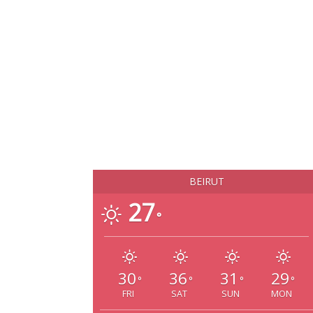
BEIRUT
27
°
30
36
31
29
°
°
°
°
FRI
SAT
SUN
MON