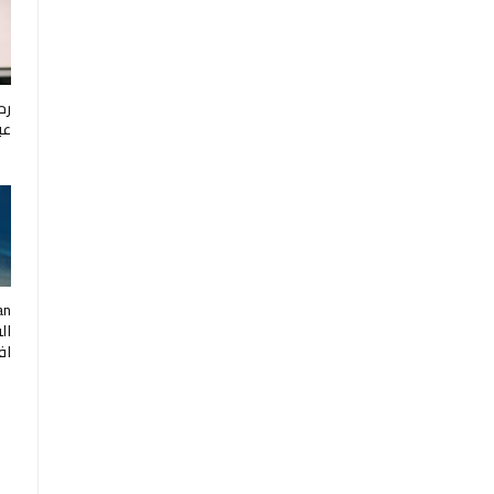
رح
عب
ال
اف