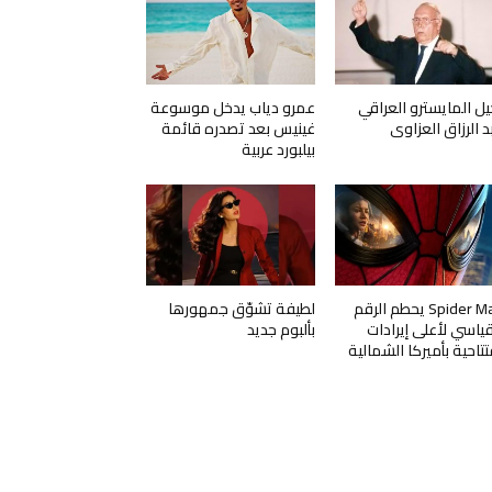
يل المايسترو العراقي
عمرو دياب يدخل موسوعة
د الرزاق العزاوي
غينيس بعد تصدره قائمة
بيلبورد عربية
Spider Man يحطم الرقم
لطيفة تشوّق جمهورها
قياسي لأعلى إيرادات
بألبوم جديد
تتاحية بأميركا الشمالية