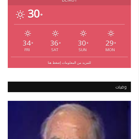
30
°
34
36
30
29
°
°
°
°
FRI
SAT
SUN
MON
للمزيد من المعلومات إضغط هنا
وفيات