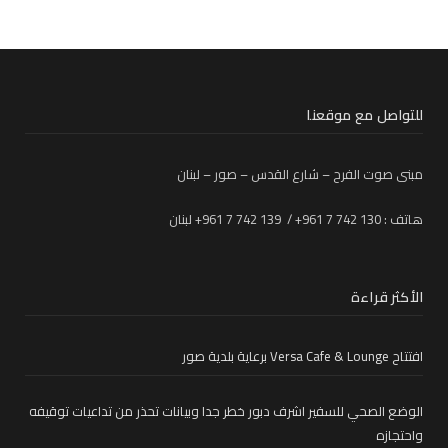
للتواصل مع موقعنا
مبنى صوت الفرح – شارع القدس – صور – لبنان
هاتف : 130 742 7 961+ / 139 742 7 961+ لبنان
الأكثر قراءة
افتتاح Versa Cafe & Lounge برعاية بلدية صور
الوضع الصحي للسفير اشرف دبور خطر جدا وبيانات تحذر من تداعيات توقيفه
واحتجازه