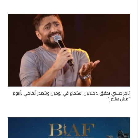
تامر حسني يحقق 5 ملايين استماع في يومين ويتصدر أنغامي بألبوم
“مش هتكرر”