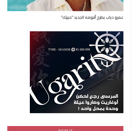
عمرو دياب يطرح ألبومه الجديد “حبيتِك”
BEIRUT