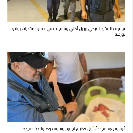
توقيف المخرج التركي إيزيل آكاي وشقيقه في عملية مخدرات بولاية
بورصة
أبو«وديع» مجدداً.. أول تعليق لجورج وسوف بعد ولادة حفيده