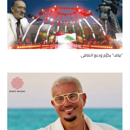
“بياف” يكرّم وديع الصافي