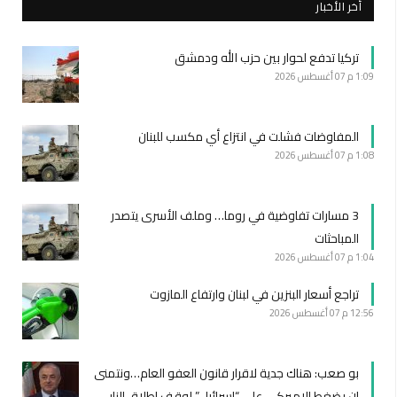
أخر الأخبار
تركيا تدفع لحوار بين حزب الله ودمشق
1:09 م
07 أغسطس 2026
المفاوضات فشلت في انتزاع أي مكسب للبنان
1:08 م
07 أغسطس 2026
3 مسارات تفاوضية في روما… وملف الأسرى يتصدر
المباحثات
1:04 م
07 أغسطس 2026
تراجع أسعار البنزين في لبنان وارتفاع المازوت
12:56 م
07 أغسطس 2026
بو صعب: هناك جدية لاقرار قانون العفو العام…ونتمنى
ان يضغط الاميركي على “اسرائيل” لوقف اطلاق النار