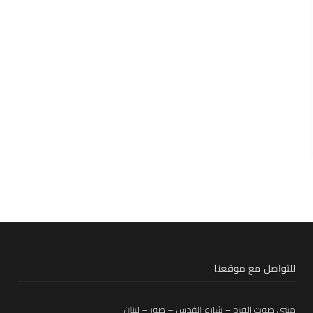
للتواصل مع موقعنا
مبنى صوت الفرح – شارع القدس – صور – لبنان