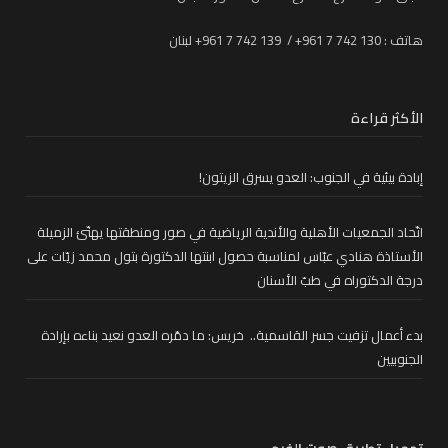
هاتف : 130 742 7 961+ / 139 742 7 961+ لبنان
الأكثر قراءة
إبادة بيئية في الجنوب: العدو يسرق الزيتون!
اتّحاد الجمعيات الأهلية والأندية الرياضية في صور ومنطقتها يهنّئ الزميلة
الأستاذة هنادي عبّاس لمناسبة حصول ابنتها الدكتورة بتول محمد زيّات على
درجة الدكتوراه في طبّ الأسنان
بدء أعمال تزفيت جسر القاسمية.. خريس: ما دمّره العدو نعيد بناءه بإرادة
الجنوبيين