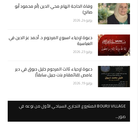
وفاة الحاجة الهام محي الدين (أم محمود أبو
صالح)
يوليو 24, 2026
دعوة لإحياء اسبوع المرحوم د. أحمد عز الدين في
العباسية
يوليو 23, 2026
دعوة لإحياء ثالث المرحوم خليل دبوق في دير
عامص (قائمقام بنت جبيل سابقاً)
يوليو 19, 2026
BOURJI VILLAGE المشروع التجاري السياحي الأول من نوعه في
صور…