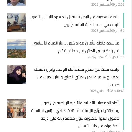
2:26 م
09 أغسطس 2026
اللجنة الشعبية في البص تستقبل المعهد اللبناني التقني
للبحث في دعم الطلبة الفلسطينيين
1:34 م
09 أغسطس 2026
مناشدة عاجلة لتأمين مولّد كهرباء لبئر المياه الأساسي
في بلدة تولين الكائن في محلة القدّام
11:35 ص
09 أغسطس 2026
ترامب يبحث عن مخرجٍ يحفظ ماء الوجه.. وإيران تمسك
بمفاتيح هرمز واليمن يضيّق الخناق ولبنان يضرب في
صمت
10:42 م
08 أغسطس 2026
اتّحاد الجمعيات الأهلية والأندية الرياضية في صور
ومنطقتها يهنّئ الزميلة الأستاذة هنادي عبّاس لمناسبة
حصول ابنتها الدكتورة بتول محمد زيّات على درجة
الدكتوراه في طبّ الأسنان
8:39 م
08 أغسطس 2026