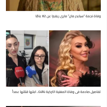
وفاة نجمة “سبايدر مان” ماري ريفيرا عن 82 عامًا
تفاصيل صادمة في وفاة المغنية التركية Güllü.. ابنتها قتلتها عمداً