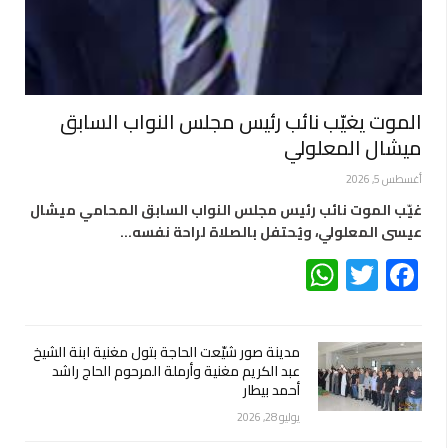
الموت يغيّب نائب رئيس مجلس النواب السابق
ميشال المعلولي
أغسطس 5, 2026
غيّب الموت نائب رئيس مجلس النواب السابق المحامي ميشال
عيسى المعلولي، ويُحتفل بالصلاة لراحة نفسه…
WhatsApp
Twitter
Facebook
مدينة صور شيّعت الحاجة بتول مغنية ابنة الشيخ
عبد الكريم مغنية وأرملة المرحوم الحاج راشد
أحمد بيطار
يوليو 28, 2026