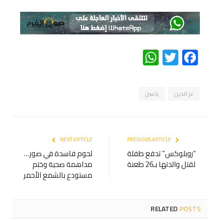
WhatsApp
Twitter
Facebook
عز الدين
ياسين
NEXT ARTICLE
PREVIOUS ARTICLE
“روبلوكس” تدفع طفلة
لحوم فاسدة في صور…
لقتل والدتها بـ26 طعنة
مداهمة صحية وختم
مستودع بالشمع الأحمر
RELATED
POSTS