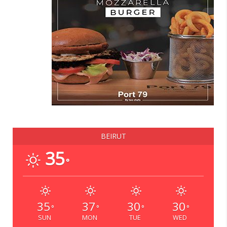
BEIRUT
35
°
35
37
30
30
°
°
°
°
SUN
MON
TUE
WED