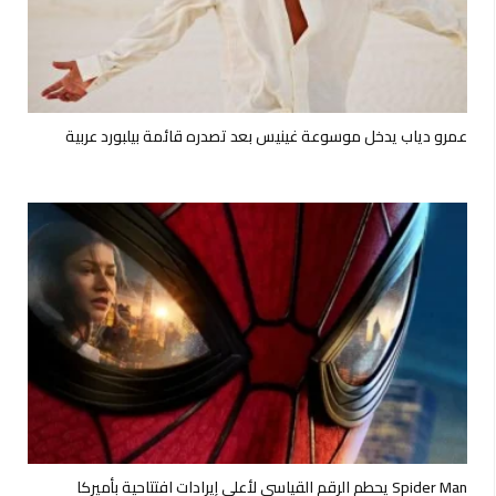
عمرو دياب يدخل موسوعة غينيس بعد تصدره قائمة بيلبورد عربية
Spider Man يحطم الرقم القياسي لأعلى إيرادات افتتاحية بأميركا