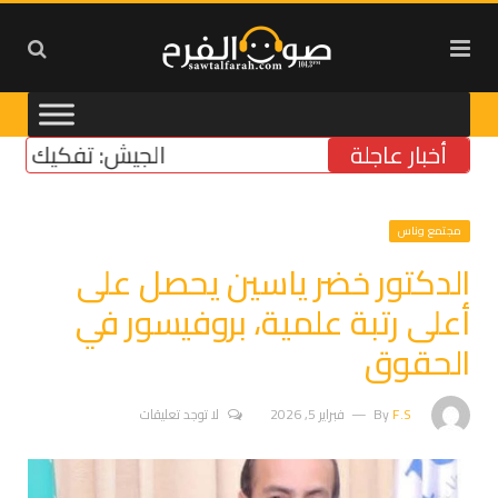
أخبار عاجلة
الجيش: تفكيك صواريخ وق
مجتمع وناس
الدكتور خضر ياسين يحصل على
أعلى رتبة علمية، بروفيسور في
الحقوق
F.S
By
فبراير 5, 2026
لا توجد تعليقات