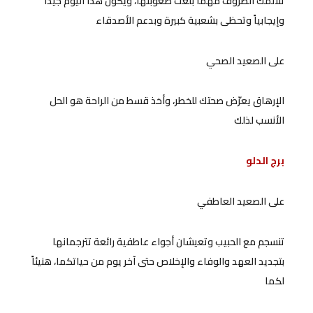
تلائمك الظروف مهما بلغت صعوبتها، ويكون هذا اليوم جيّداً
وإيجابياً وتحظى بشعبية كبيرة وبدعم الأصدقاء
على الصعيد الصحي
الإرهاق يعرّض صحتك للخطر، وأخذ قسط من الراحة هو الحل
الأنسب لذلك
برج الدلو
على الصعيد العاطفي
تنسجم مع الحبيب وتعيشان أجواء عاطفية رائعة تترجمانها
بتجديد العهد والوفاء والإخلاص حتى آخر يوم من حياتكما، هنيئاً
لكما