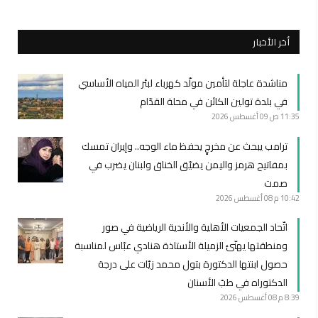
أخر الأخبار
مناشدة عاجلة لتأمين مولّد كهرباء لبئر المياه الأساسي
في بلدة تولين الكائن في محلة القدّام
11:35 ص
09 أغسطس 2026
ترامب يبحث عن مخرجٍ يحفظ ماء الوجه.. وإيران تمسك
بمفاتيح هرمز واليمن يضيّق الخناق ولبنان يضرب في
صمت
10:42 م
08 أغسطس 2026
اتّحاد الجمعيات الأهلية والأندية الرياضية في صور
ومنطقتها يهنّئ الزميلة الأستاذة هنادي عبّاس لمناسبة
حصول ابنتها الدكتورة بتول محمد زيّات على درجة
الدكتوراه في طبّ الأسنان
8:39 م
08 أغسطس 2026