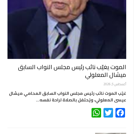
الموت يغيّب نائب رئيس مجلس النواب السابق
ميشال المعلولي
أغسطس 5, 2026
غيّب الموت نائب رئيس مجلس النواب السابق المحامي ميشال
عيسى المعلولي، ويُحتفل بالصلاة لراحة نفسه…
WhatsApp
Twitter
Facebook