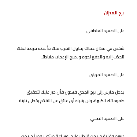
برج الميزان
على الصعيد العاطفي
شخص في مكان عملك يحاول التقرب منك فأعطه فرصة لعلك
تنجذب إليه وتندفع نحوه ويصبح الإعجاب متبادلاً.
على الصعيد المهني
يدخل مارس إلى برج الجدي فيكون فأل خير عليك لتحقيق
طموحاتك الكبيرة، ولن يثنيك أي عائق عن التقدّم بخطى ثابتة
على الصعيد الصحي
درهم وقاية خير من قنطار علاج، وساعة مشي يومياً خير من