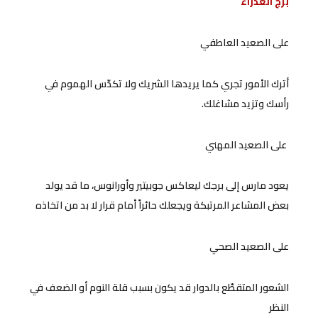
برج العذراء
على الصعيد العاطفي
أترك الأمور تجري كما يريدها الشريك ولا تكدّس الهموم في
رأسك وتزيد مشاغلك.
على الصعيد المهني
يعود مارس إلى برجك ليعاكس جوبيتير وأورانوس، ما قد يولد
بعض المشاعر المرتبكة ويجعلك حائراً أمام قرار لا بد من اتخاذه
على الصعيد الصحي
الشعور المتقطّع بالدوار قد يكون بسبب قلة النوم أو الضعف في
النظر