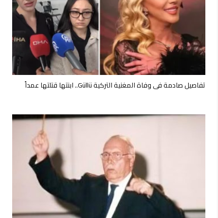
تفاصيل صادمة في وفاة المغنية التركية Güllü.. ابنتها قتلتها عمداً