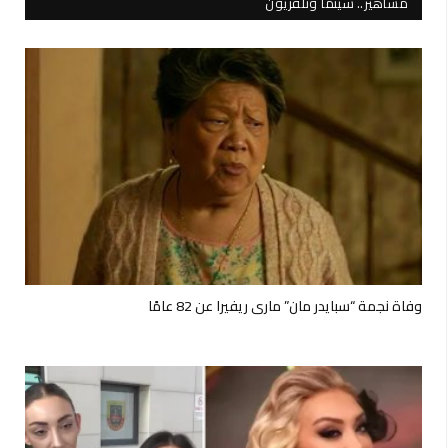
مشاهير.. سينما وتلفزيون
وفاة نجمة “سبايدر مان” ماري ريفيرا عن 82 عامًا