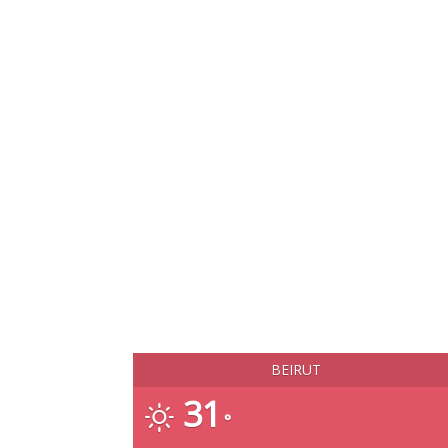
BEIRUT
31
°