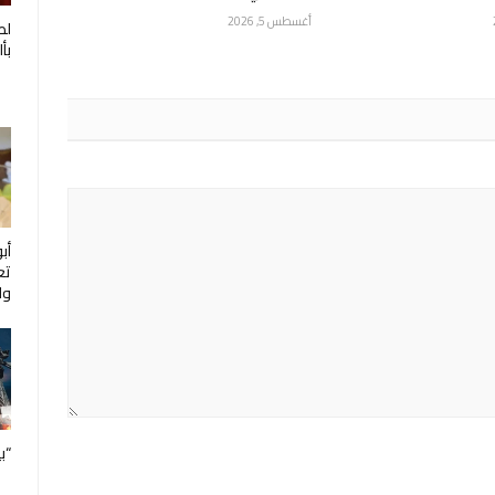
أغسطس 5, 2026
لط
بأ
أب
تع
ول
“ب