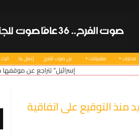
محليات
متفرقات
عن صوت الفرح
إتصل بنا
البث 
“إسرائيل” تتراجع عن موقفها من الحدود البرية
لبنان
لعامة: 335 شهيد منذ التوقيع على اتفاقية