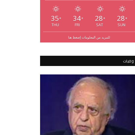
35
34
28
28
°
°
°
°
THU
FRI
SAT
SUN
للمزيد من المعلومات إضغط هنا
وفيات