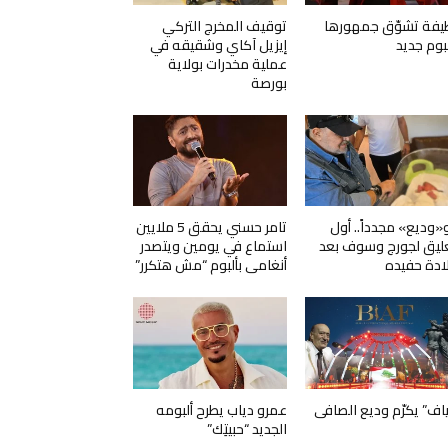
يفة تشوّق جمهورها
توقيف المخرج التركي
لبوم جديد
إيزيل آكاي وشقيقه في
عملية مخدرات بولاية
بورصة
و«وديع» مجدداً.. أول
تامر حسني يحقق 5 ملايين
ليق لجورج وسوف بعد
استماع في يومين ويتصدر
ادة حفيده
أنغامي بألبوم “مش هتكرر”
ياف” يكرّم وديع الصافي
عمرو دياب يطرح ألبومه
الجديد “حبيتِك”