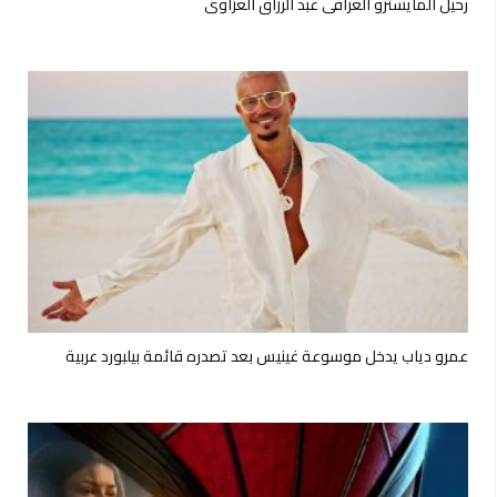
رحيل المايسترو العراقي عبد الرزاق العزاوي
عمرو دياب يدخل موسوعة غينيس بعد تصدره قائمة بيلبورد عربية