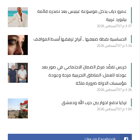
عمرو دياب يدخل موسوعة غينيس بعد تصدره قائمة
بيلبورد عربية
3:37 م
07 أغسطس 2026
الحساسية نقطة ضعفها .. أبراج ترهقها أبسط المواقف
3:34 م
07 أغسطس 2026
خريس تفقّد مركز الضمان الاجتماعي في صور بعد
عودته للعمل: المناطق التجريبية مزحة وعودة
مؤسسات الدولة ضرورة ملحّة
3:26 م
07 أغسطس 2026
تركيا تدفع لحوار بين حزب الله ودمشق
1:09 م
07 أغسطس 2026
Like on Facebook