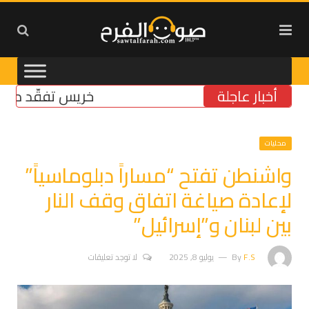
أخبار عاجلة
خريس تفقّد مركز الضم
محليات
واشنطن تفتح “مساراً دبلوماسياً”
لإعادة صياغة اتفاق وقف النار
بين لبنان و”إسرائيل”
F.S
By
يوليو 8, 2025
لا توجد تعليقات