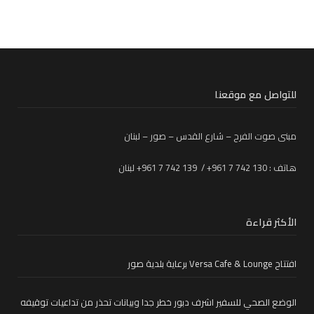
للتواصل مع موقعنا
مبنى صوت الفرح – شارع القدس – صور – لبنان
هاتف : 130 742 7 961+ / 139 742 7 961+ لبنان
الأكثر قراءة
افتتاح Versa Cafe & Lounge برعاية بلدية صور
الوضع الصحي للسفير اشرف دبور خطر جدا وبيانات تحذر من تداعيات توقيفه