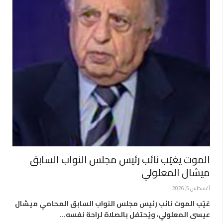
الموت يغيّب نائب رئيس مجلس النواب السابق
ميشال المعلولي
أغسطس 5, 2026
غيّب الموت نائب رئيس مجلس النواب السابق المحامي ميشال
عيسى المعلولي، ويُحتفل بالصلاة لراحة نفسه…