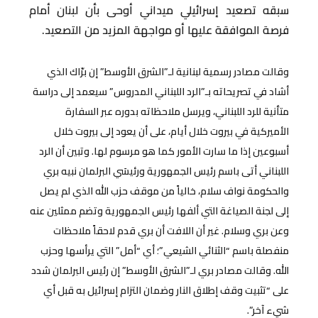
سبقه تصعيد إسرائيلي ميداني أوحى بأن لبنان أمام
فرصة الموافقة عليها أو مواجهة المزيد من التصعيد.
وقالت مصادر رسمية لبنانية لـ”الشرق الأوسط” إن برّاك الذي
أشاد في تصريحاته بـ”الرد اللبناني المدروس” سيعمد إلى دراسة
متأنية للرد اللبناني، ويرسل ملاحظاته بدوره عبر السفارة
الأميركية في بيروت خلال أيام، على أن يعود إلى بيروت خلال
أسبوعين إذا ما سارت الأمور كما هو مرسوم لها. وتبين أن الرد
اللبناني أتى باسم رئيس الجمهورية ورئيسَي البرلمان نبيه بري
والحكومة نواف سلام، خالياً من موقف حزب الله الذي لم يصل
إلى لجنة الصياغة التي ألفها رئيس الجمهورية وتضم ممثلين عنه
وعن بري وسلام. غير أن اللافت أن بري قدم لاحقاً ملاحظات
منفصلة باسم “الثنائي الشيعي”؛ أي “أمل” التي يرأسها وحزب
الله. وقالت مصادر بري لـ”الشرق الأوسط” إن رئيس البرلمان شدد
على “تثبيت وقف إطلاق النار وضمان التزام إسرائيل به قبل أي
شيء آخر”.