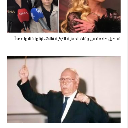
تفاصيل صادمة في وفاة المغنية التركية Güllü.. ابنتها قتلتها عمداً