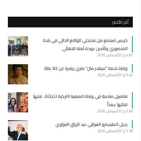
أخر الأخبار
خريس استمع من مديحلي للواقع الحالي في بلدة
المنصوري وتأمين عودة آمنة للاهالي
4:01 م
07 أغسطس 2026
وفاة نجمة “سبايدر مان” ماري ريفيرا عن 82 عامًا
3:42 م
07 أغسطس 2026
تفاصيل صادمة في وفاة المغنية التركية GÜLLÜ.. ابنتها
قتلتها عمداً
3:40 م
07 أغسطس 2026
رحيل المايسترو العراقي عبد الرزاق العزاوي
3:38 م
07 أغسطس 2026