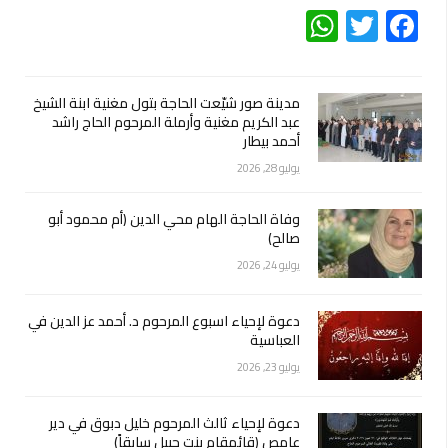
WhatsApp
Twitter
Facebook
مدينة صور شيّعت الحاجة بتول مغنية ابنة الشيخ
عبد الكريم مغنية وأرملة المرحوم الحاج راشد
أحمد بيطار
يوليو 28, 2026
وفاة الحاجة الهام محي الدين (أم محمود أبو
صالح)
يوليو 24, 2026
دعوة لإحياء اسبوع المرحوم د. أحمد عز الدين في
العباسية
يوليو 23, 2026
دعوة لإحياء ثالث المرحوم خليل دبوق في دير
عامص (قائمقام بنت جبيل سابقاً)