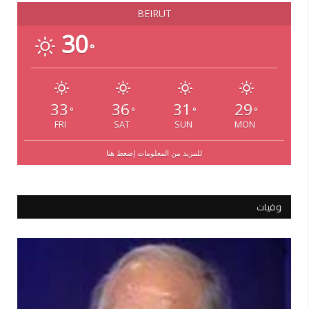
BEIRUT
30
°
33
36
31
29
°
°
°
°
FRI
SAT
SUN
MON
للمزيد من المعلومات إضغط هنا
وفيات