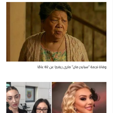
وفاة نجمة “سبايدر مان” ماري ريفيرا عن 82 عامًا