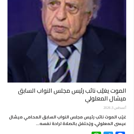
الموت يغيّب نائب رئيس مجلس النواب السابق
ميشال المعلولي
أغسطس 5, 2026
غيّب الموت نائب رئيس مجلس النواب السابق المحامي ميشال
عيسى المعلولي، ويُحتفل بالصلاة لراحة نفسه…