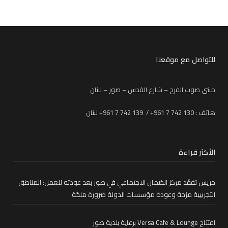
للتواصل مع موقعنا
مبنى صوت الفرح – شارع القدس – صور – لبنان
هاتف : 130 742 7 961+ / 139 742 7 961+ لبنان
الأكثر قراءة
خريس تفقّد مركز الضمان الاجتماعي في صور بعد عودته للعمل: المناطق
التجريبية مزحة وعودة مؤسسات الدولة ضرورة ملحّة
افتتاح Versa Cafe & Lounge برعاية بلدية صور