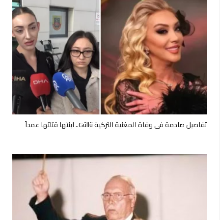
تفاصيل صادمة في وفاة المغنية التركية Güllü.. ابنتها قتلتها عمداً