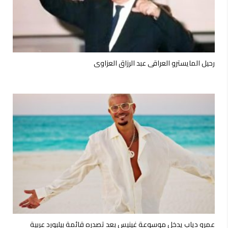
رحيل المايسترو العراقي عبد الرزاق العزاوي
عمرو دياب يدخل موسوعة غينيس بعد تصدره قائمة بيلبورد عربية