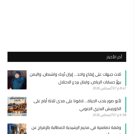
أخر الأخبار
ثلاث جبهات على إيقاع واحد… إيران تُربك واشنطن، واليمن
يهزّ حسابات الرياض، ولبنان يردع الاحتلال
8:47 م
07 أغسطس 2026
لأنو صور بتحب الحياة… لاقونا على مدى ثلاثة أيام على
الكورنيش البحري الجنوبي
6:58 م
07 أغسطس 2026
وقفة تضامنية في مخيم الرشيدية للمطالبة بالإفراج عن