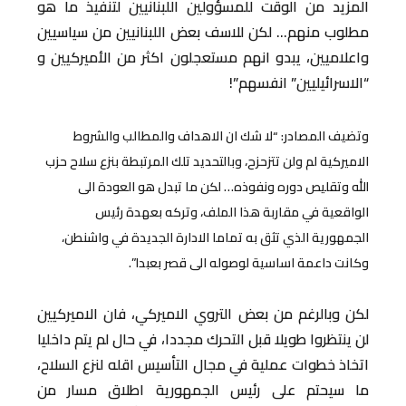
المزيد من الوقت للمسؤولين اللبنانيين لتنفيذ ما هو
مطلوب منهم… لكن للاسف بعض اللبنانيين من سياسيين
واعلاميين، يبدو انهم مستعجلون اكثر من الأميركيين و
“الاسرائيليين” انفسهم”!
وتضيف المصادر: “لا شك ان الاهداف والمطالب والشروط
الاميركية لم ولن تتزحزح، وبالتحديد تلك المرتبطة بنزع سلاح حزب
الله وتقليص دوره ونفوذه… لكن ما تبدل هو العودة الى
الواقعية في مقاربة هذا الملف، وتركه بعهدة رئيس
الجمهورية الذي تثق به تماما الادارة الجديدة في واشنطن،
وكانت داعمة اساسية لوصوله الى قصر بعبدا”.
لكن وبالرغم من بعض التروي الاميركي، فان الاميركيين
لن ينتظروا طويلا قبل التحرك مجددا، في حال لم يتم داخليا
اتخاذ خطوات عملية في مجال التأسيس اقله لنزع السلاح،
ما سيحتم على رئيس الجمهورية اطلاق مسار من