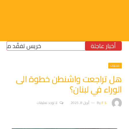
أخبار عاجلة
خريس تفقّد مركز الضما
محليات
هل تراجعت واشنطن خطوة الى
الوراء في لبنان؟
F.S
By
أبريل 8, 2025
لا توجد تعليقات