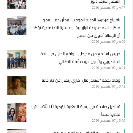
السفير أشرف دبور
4:17 م
07 أغسطس 2026
بافتتاح مركزها الجديد المؤقت بعد أن دمر العد.و
مركزها… مجموعة البازورية الإعلامية الاجتماعية تؤكد
أن الرسالة أقوى من الدمار
4:09 م
07 أغسطس 2026
خريس استمع من مديحلي للواقع الحالي في بلدة
المنصوري وتأمين عودة آمنة للاهالي
4:01 م
07 أغسطس 2026
وفاة نجمة “سبايدر مان” ماري ريفيرا عن 82 عامًا
3:42 م
07 أغسطس 2026
تفاصيل صادمة في وفاة المغنية التركية GÜLLÜ.. ابنتها
قتلتها عمداً
3:40 م
07 أغسطس 2026
رحيل المايسترو العراقي عبد الرزاق العزاوي