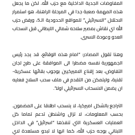
المفاوضات الجدية الداخلية مع حزب الله. لكن ما يجعل
هذه المهمة صعبة جدا في المرحلة الراهنة، هو استمرار
الاحتلال “الاسرائيلي” للمواقع الحدودية الـ5، ورفض حزب
الله اي نقاش بمصير سلاحه شمالي الليطاني قبل انسحاب
العدو وعودة الاسرى.
وهنا تقول المصادر: “امام هذه الوقائع، قد يجد رئيس
الجمهورية نفسه مضطرا الى الموافقة على طرح لجان
التفاوض، بعد إقناع الاميركيين بوجوب بقائها عسكرية-
تقنية، وليتمكن من التقدم في ملف سحب السلاح فعليه
ان يضمن الانسحاب الاسرائيلي اولا”.
التراجع بالشكل اميركيا، لا ينسحب اطلاقا على المضمون.
بحسب المعلومات، لا تزال واشنطن تدعم تماما كل
العمليات العسكرية التي تنفذها “اسرائيل” في الداخل
اللبناني بوجه حزب الله، كما انها لا تبدو مستعدة لاي