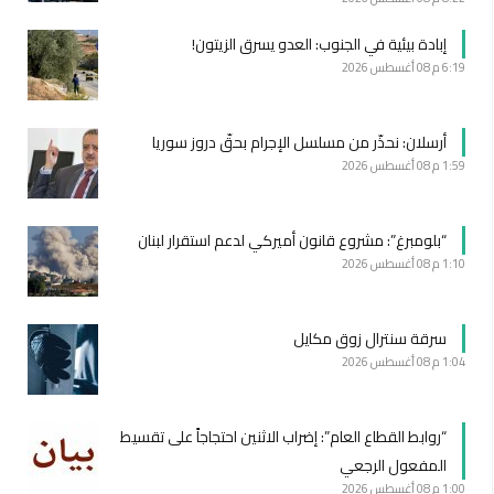
إبادة بيئية في الجنوب: العدو يسرق الزيتون!
6:19 م
08 أغسطس 2026
أرسلان: نحذّر من مسلسل الإجرام بحقّ دروز سوريا
1:59 م
08 أغسطس 2026
“بلومبرغ”: مشروع قانون أميركي لدعم استقرار لبنان
1:10 م
08 أغسطس 2026
سرقة سنترال زوق مكايل
1:04 م
08 أغسطس 2026
“روابط القطاع العام”: إضراب الاثنين احتجاجاً على تقسيط
المفعول الرجعي
1:00 م
08 أغسطس 2026