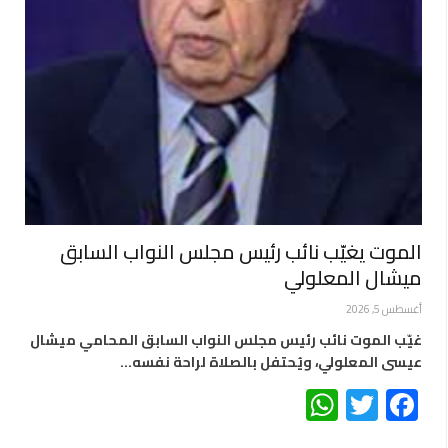
الموت يغيّب نائب رئيس مجلس النواب السابق
ميشال المعلولي
أغسطس 5, 2026
غيّب الموت نائب رئيس مجلس النواب السابق المحامي ميشال
عيسى المعلولي، ويُحتفل بالصلاة لراحة نفسه…
WhatsApp
Twitter
Facebook