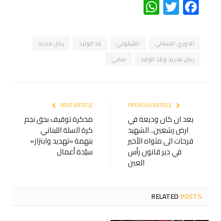
WhatsApp
Twitter
Facebook
الدوري الاسباني
انشيلوتي
بلد الوليد
ريال مدريد
ريال مدريد وبلد الوليد
مبابي
NEXT ARTICLE
PREVIOUS ARTICLE
بعد ان كان وديعة في
مذكرة توقيف بحق نجم
ارض رشعين.. الشهيد
كرة السلة اللبناني
فرحات الى مثواه الأخير
بتهمة «تهديد وابتزاز»
في دير قانون رأس
سيّدة أعمال
العين
RELATED
POSTS