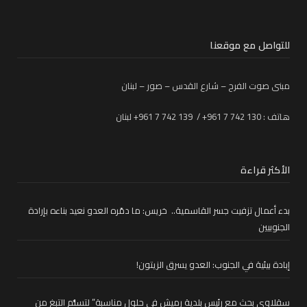
للتواصل مع موقعنا
مبنى صوت الفرح – شارع القدس – صور – لبنان
هاتف : 130 742 7 961+ / 139 742 7 961+ لبنان
الأكثر قراءة
بدء أعمال تزفيت جسر القاسمية.. خريس: ما دمّره العدو نعيد بناءه بإرادة
الجنوبيين
إبادة بيئية في الجنوب: العدو يسرق الزيتون!
سقلاوي بحث مع رئيس بلدية رميش في حلول مناسبة” لتسلُّم التبغ من