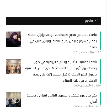
أخر الأخبار
ترامب يبحث عن مخرجٍ يحفظ ماء الوجه.. وإيران تمسك
بمفاتيح هرمز واليمن يضيّق الخناق ولبنان يضرب في
صمت
10:42 م
08 أغسطس 2026
اتّحاد الجمعيات الأهلية والأندية الرياضية في صور
ومنطقتها يهنّئ الزميلة الأستاذة هنادي عبّاس لمناسبة
حصول ابنتها الدكتورة بتول محمد زيّات على درجة
الدكتوراه في طبّ الأسنان
8:39 م
08 أغسطس 2026
فتح في صور تستقبل المعهد اللبناني التقني و جمعية
أجيال
8:22 م
08 أغسطس 2026