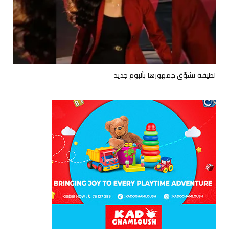
لطيفة تشوّق جمهورها بألبوم جديد