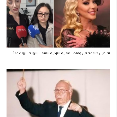
تفاصيل صادمة في وفاة المغنية التركية Güllü.. ابنتها قتلتها عمداً