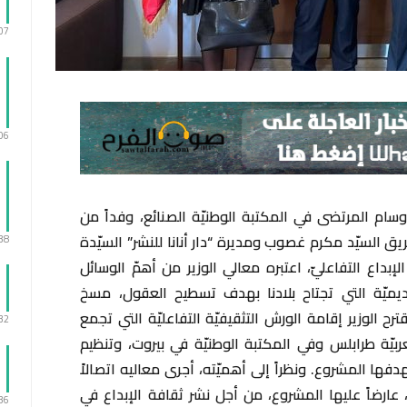
:07
:06
ام المرتضى في المكتبة الوطنيّة الصنائع، وفداً من
ريق السيّد مكرم غصوب ومديرة “دار أنانا للنشر” السيّدة
:38
إبداع التفاعليّ، اعتبره معالي الوزير من أهمّ الوسائل
ديميّة التي تجتاح بلادنا بهدف تسطيح العقول، مسخ
 الوزير إقامة الورش التثقيفيّة التفاعليّة التي تجمع
:32
ربيّة طرابلس وفي المكتبة الوطنيّة في بيروت، وتنظيم
دفها المشروع. ونظراً إلى أهميّته، أجرى معاليه اتصالاً
و)، عارضاً عليها المشروع، من أجل نشر ثقافة الإبداع في
:36