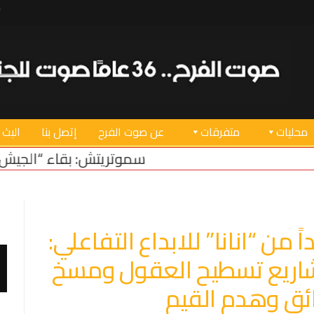
محليات
متفرقات
عن صوت الفرح
إتصل بنا
البث 
سموتريتش: بقاء “الجيش الإسرائيلي” في منطقة 
 من “انانا” للابداع التفاعلي:
اريع تسطيح العقول ومسخ
ئق وهدم القيم