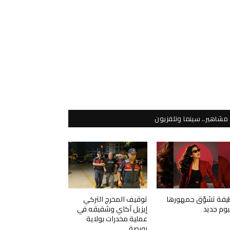
مشاهير.. سينما وتلفزيون
يفة تشوّق جمهورها
توقيف المخرج التركي
لبوم جديد
إيزيل آكاي وشقيقه في
عملية مخدرات بولاية
بورصة