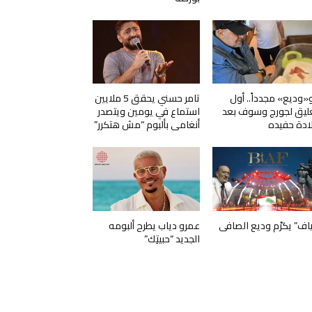
و«وديع» مجدداً.. أول
تامر حسني يحقق 5 ملايين
ليق لجورج وسوف بعد
استماع في يومين ويتصدر
ادة حفيده
أنغامي بألبوم “مش هتكرر”
ياف” يكرّم وديع الصافي
عمرو دياب يطرح ألبومه
الجديد “حبيتِك”