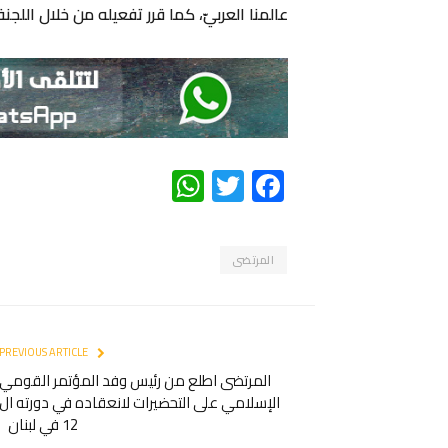
عالمنا العربيّ، كما قرر تفعيله من خلال اللجنة ا
WhatsApp
Twitter
Facebook
المرتضى
PREVIOUS ARTICLE
المرتضى اطلع من رئيس وفد المؤتمر القومي
الإسلامي على التحضيرات لانعقاده في دورته ال
12 في لبنان