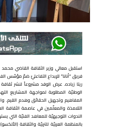
استقبل معالي وزير الثقافة القاضي محمد وس
فريق “أنانا” للإبداع التفاعليّ ضمّ مؤسّس الف
ريتا زياده. عرض الوفد مشروعاً لنشر ثقافة ال
الوطنيّة المطلوبة لمواجهة المشاريع الته
المفاهيم وتجهيل الحقائق وهدم القيم. واقترح
التلامذة والمعلّمين في عاصمة الثقافة الع
الندوات التوجيهيّة للمعاهد الفنيّة التي يسته
بالمنظمة العربيّة للتربيّة والثقافة (الألكس