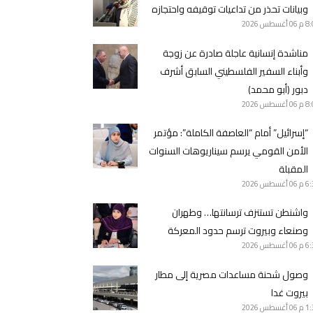
وبيانات تحذر من تداعيات توقيفه واحتجازه
8 م
06 أغسطس 2026
مناشدة إنسانية عاجلة صادرة عن زوجة
وأبناء السفير الفلسطيني السابق أشرف
دبور (أبو محمد)
8 م
06 أغسطس 2026
“إسرائيل” أمام “العاصفة الكاملة”: مؤتمر
الأمن القومي يرسم سيناريوهات السنوات
المقبلة
6 م
06 أغسطس 2026
واشنطن تستنزف ترسانتها… وطهران
وصنعاء وبيروت ترسم حدود المعركة
6 م
06 أغسطس 2026
وصول شحنة مساعدات مصرية إلى مطار
بيروت غدا
1 م
06 أغسطس 2026