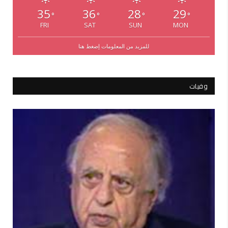
35
36
28
29
°
°
°
°
FRI
SAT
SUN
MON
للمزيد من المعلومات إضغط هنا
وفيات