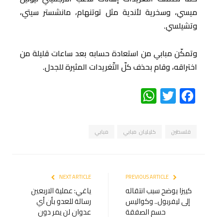
ميسي، وسخرية لأندية مثل توتنهام، مانشستر سيتي،
وتشيلسي.
وتمكّن مبابي من استعادة حسابه بعد ساعات قليلة من
اختراقه، وقام بحذف كلّ التّغريدات المثيرة للجدل.
WhatsApp
Twitter
Facebook
فلسطين
كليليان مبابي
مبابي
NEXT ARTICLE
PREVIOUS ARTICLE
كييزا يوضح سبب انتقاله
ياغي: عملية الاربعين
إلى ليفربول.. وكواليس
رسالة للعدو بأن أي
حسم الصفقة
عدوان لن يمر دون