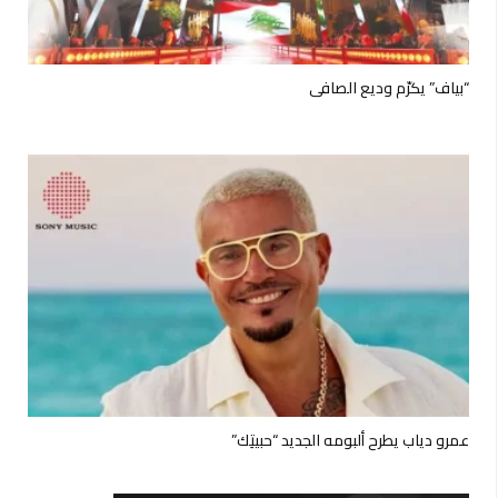
“بياف” يكرّم وديع الصافي
عمرو دياب يطرح ألبومه الجديد “حبيتِك”