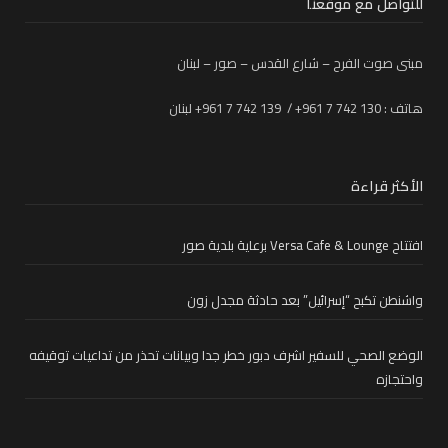
للتواصل مع موقعنا
مبنى صوت الفرح – شارع القدس – صور – لبنان
هاتف : 130 742 7 961+ / 139 742 7 961+ لبنان
الأكثر قراءة
افتتاح Versa Cafe & Lounge برعاية بلدية صور
واشنطن تكبح “إسرائيل” بعد حادثة مجدل زون
الوضع الصحي للسفير اشرف دبور خطر جدا وبيانات تحذر من تداعيات توقيفه
واحتجازه