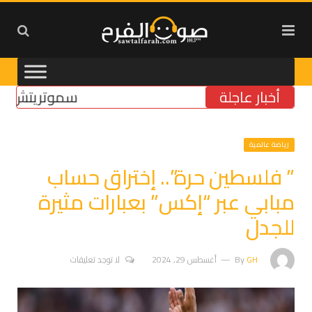
أخبار عاجلة
سموتريتش: بقاء “ا
رياضة عالمية
” فلسطين حرة”.. إختراق حساب
مبابي عبر “إكس” بعبارات مثيرة
للجدل
GH
By
أغسطس 29, 2024
لا توجد تعليقات