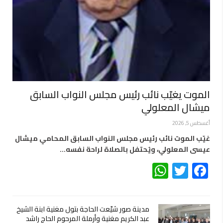
الموت يغيّب نائب رئيس مجلس النواب السابق
ميشال المعلولي
أغسطس 5, 2026
غيّب الموت نائب رئيس مجلس النواب السابق المحامي ميشال
عيسى المعلولي، ويُحتفل بالصلاة لراحة نفسه…
WhatsApp
Twitter
Facebook
مدينة صور شيّعت الحاجة بتول مغنية ابنة الشيخ
عبد الكريم مغنية وأرملة المرحوم الحاج راشد