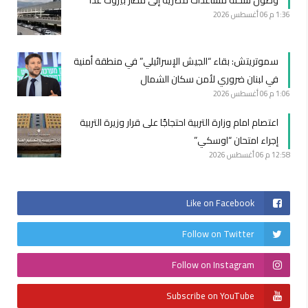
وصول شحنة مساعدات مصرية إلى مطار بيروت غدا
1:36 م
06 أغسطس 2026
سموتريتش: بقاء “الجيش الإسرائيلي” في منطقة أمنية
في لبنان ضروري لأمن سكان الشمال
1:06 م
06 أغسطس 2026
اعتصام امام وزارة التربية احتجاجًا على قرار وزيرة التربية
إجراء امتحان “اوسكي”
12:58 م
06 أغسطس 2026
Like on Facebook
Follow on Twitter
Follow on Instagram
Subscribe on YouTube