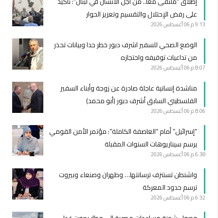
إطلاق “ملتقى معاً.. من اجل الانسان في لبنان”: تأكيد
على رفض الإحتلال والتقسيم وتعزيز الحوار
9:13 م
06 أغسطس 2026
الوضع الصحي للسفير اشرف دبور خطر جدا وبيانات تحذر
من تداعيات توقيفه واحتجازه
8:07 م
06 أغسطس 2026
مناشدة إنسانية عاجلة صادرة عن زوجة وأبناء السفير
الفلسطيني السابق أشرف دبور (أبو محمد)
8:06 م
06 أغسطس 2026
“إسرائيل” أمام “العاصفة الكاملة”: مؤتمر الأمن القومي
يرسم سيناريوهات السنوات المقبلة
6:38 م
06 أغسطس 2026
واشنطن تستنزف ترسانتها… وطهران وصنعاء وبيروت
ترسم حدود المعركة
6:32 م
06 أغسطس 2026