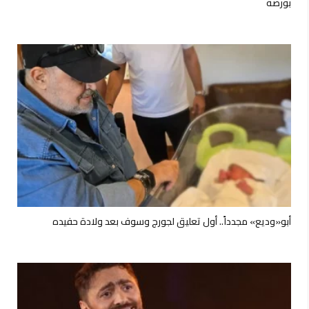
بورصة
أبو«وديع» مجدداً.. أول تعليق لجورج وسوف بعد ولادة حفيده