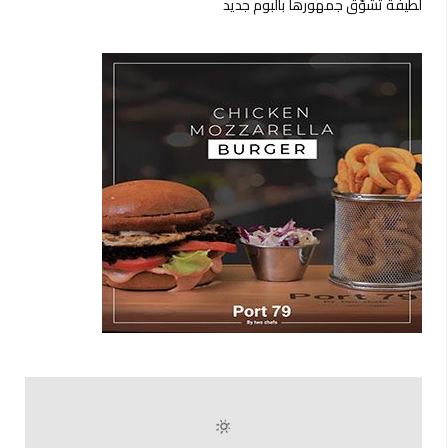
لطيفة تشوّق جمهورها بألبوم جديد