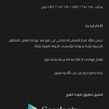
هاتف : 130 742 7 961+ / 139 742 7 961+ لبنان
الأكثر قراءة
خريس تفقّد مركز الضمان الاجتماعي في صور بعد عودته للعمل: المناطق
التجريبية مزحة وعودة مؤسسات الدولة ضرورة ملحّة
افتتاح Versa Cafe & Lounge برعاية بلدية صور
تركيا تدفع لحوار بين حزب الله ودمشق
تحميل تطبيق صوت الفرح