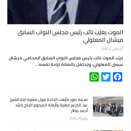
الموت يغيّب نائب رئيس مجلس النواب السابق
ميشال المعلولي
أغسطس 5, 2026
غيّب الموت نائب رئيس مجلس النواب السابق المحامي ميشال
عيسى المعلولي، ويُحتفل بالصلاة لراحة نفسه…
WhatsApp
Twitter
Facebook
مدينة صور شيّعت الحاجة بتول مغنية ابنة الشيخ
عبد الكريم مغنية وأرملة المرحوم الحاج راشد
أحمد بيطار
يوليو 28, 2026