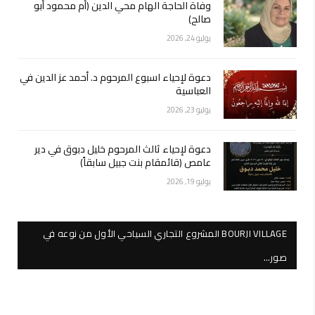
وفاة الحاجة الهام محي الدين (أم محمود أبو
صالح)
يوليو 24, 2026
دعوة لإحياء اسبوع المرحوم د. أحمد عز الدين في
العباسية
يوليو 23, 2026
دعوة لإحياء ثالث المرحوم خليل دبوق في دير
عامص (قائمقام بنت جبيل سابقاً)
يوليو 19, 2026
BOURJI VILLAGE المشروع التجاري السياحي الأول من نوعه في
صور…