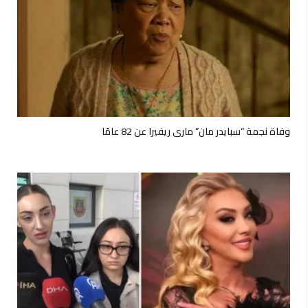
وفاة نجمة “سبايدر مان” ماري ريفيرا عن 82 عامًا