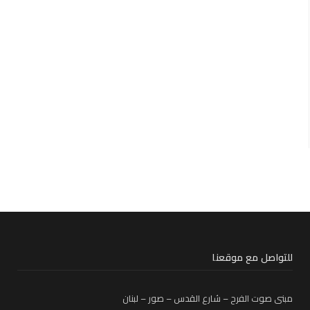
للتواصل مع موقعنا
مبنى صوت الفرح – شارع القدس – صور – لبنان