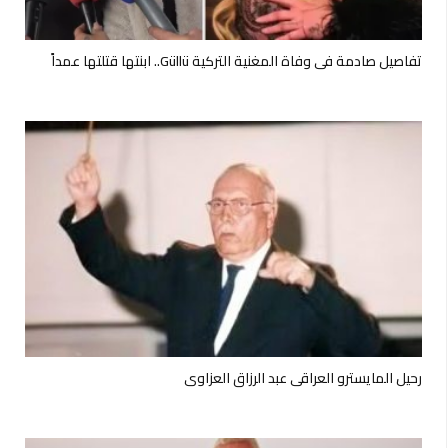
تفاصيل صادمة في وفاة المغنية التركية Güllü.. ابنتها قتلتها عمداً
رحيل المايسترو العراقي عبد الرزاق العزاوي