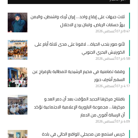
ثلاث جبهات على إيقاع واحد… إيران تُربك واشنطن، واليمن
يهزّ حسابات الرياض، ولبنان يردع الاحتلال
8:47 م
07 أغسطس 2026
لأنو صور بتحب الحياة… لاقونا على مدى ثلاثة أيام على
الكورنيش البحري الجنوبي
6:58 م
07 أغسطس 2026
وقفة تضامنية في مخيم الرشيدية للمطالبة بالإفراج عن
السفير أشرف دبور
4:17 م
07 أغسطس 2026
بافتتاح مركزها الجديد المؤقت بعد أن دمر العد.و
مركزها… مجموعة البازورية الإعلامية الاجتماعية تؤكد
أن الرسالة أقوى من الدمار
4:09 م
07 أغسطس 2026
خريس استمع من مديحلي للواقع الحالي في بلدة