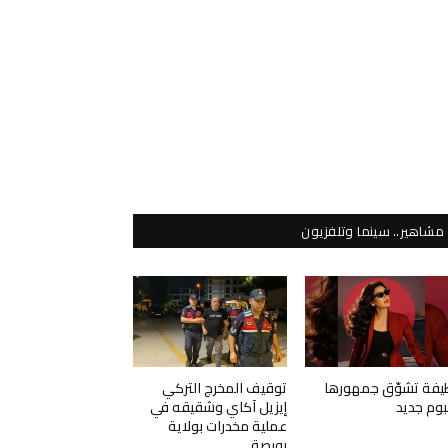
مشاهير.. سينما وتلفزيون
يفة تشوّق جمهورها
توقيف المخرج التركي
لبوم جديد
إيزيل آكاي وشقيقه في
عملية مخدرات بولاية
بورصة