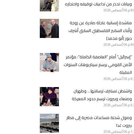
وبيانات تحذر من تداعيات توقيفه واحتجازه
8 م
06 أغسطس 2026
مناشدة إنسانية عاجلة صادرة عن زوجة
وأبناء السفير الفلسطيني السابق أشرف
دبور (أبو محمد)
8 م
06 أغسطس 2026
“إسرائيل” أمام “العاصفة الكاملة”: مؤتمر
الأمن القومي يرسم سيناريوهات السنوات
المقبلة
6 م
06 أغسطس 2026
واشنطن تستنزف ترسانتها… وطهران
وصنعاء وبيروت ترسم حدود المعركة
6 م
06 أغسطس 2026
وصول شحنة مساعدات مصرية إلى مطار
بيروت غدا
1 م
06 أغسطس 2026