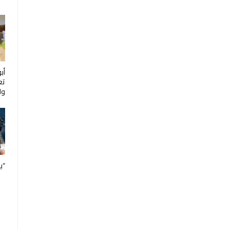
أب
تع
ول
“ب