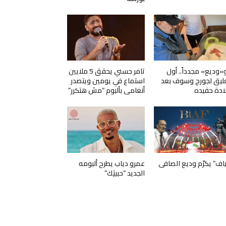
و«وديع» مجدداً.. أول
تامر حسني يحقق 5 ملايين
ليق لجورج وسوف بعد
استماع في يومين ويتصدر
ادة حفيده
أنغامي بألبوم “مش هتكرر”
ياف” يكرّم وديع الصافي
عمرو دياب يطرح ألبومه
الجديد “حبيتِك”