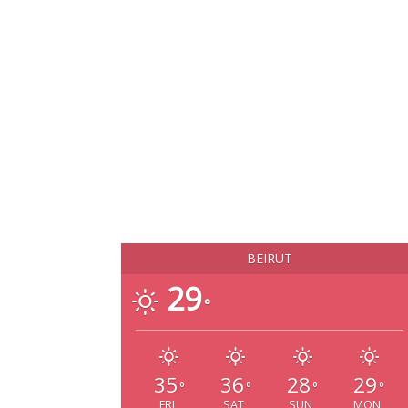
BEIRUT
29
°
35
36
28
29
°
°
°
°
FRI
SAT
SUN
MON