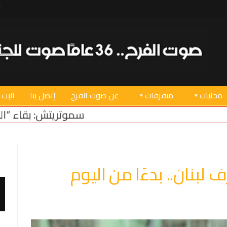
محليات
متفرقات
عن صوت الفرح
إتصل بنا
البث 
سموتريتش: بقاء “الجيش الإسرائيلي” في من
 لبنان.. بدءًا من اليوم