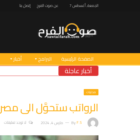
الجمعة, أغسطس 7
عن صوت الفرح
إتصل بنا
الصفحة الرئيسية
البرامج
أخبار
أخبار عاجلة
محليات
الرواتب ستحوَّل الى مصرف
F.S
By
مارس 4, 2024
لا توجد تعليقات