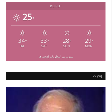
BEIRUT
25
°
34
33
28
29
°
°
°
°
FRI
SAT
SUN
MON
للمزيد من المعلومات إضغط هنا
وفيات