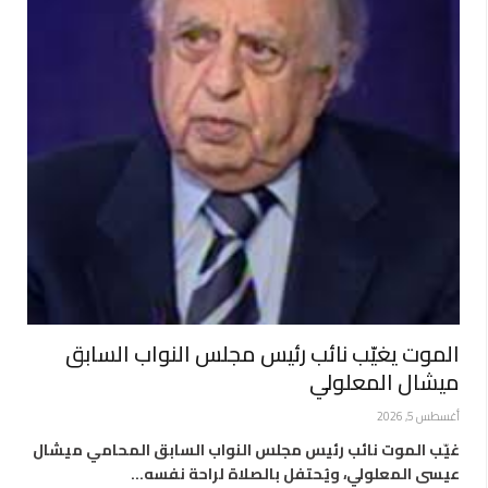
الموت يغيّب نائب رئيس مجلس النواب السابق
ميشال المعلولي
أغسطس 5, 2026
غيّب الموت نائب رئيس مجلس النواب السابق المحامي ميشال
عيسى المعلولي، ويُحتفل بالصلاة لراحة نفسه…