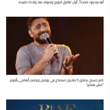
أبو«وديع» مجدداً.. أول تعليق لجورج وسوف بعد ولادة حفيده
تامر حسني يحقق 5 ملايين استماع في يومين ويتصدر أنغامي بألبوم
“مش هتكرر”