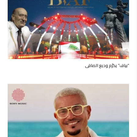
“بياف” يكرّم وديع الصافي