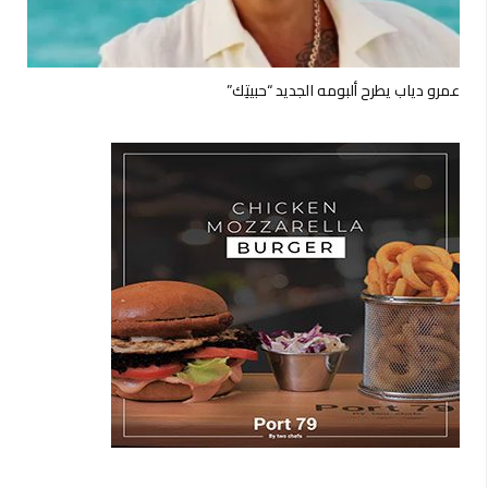
عمرو دياب يطرح ألبومه الجديد “حبيتِك”