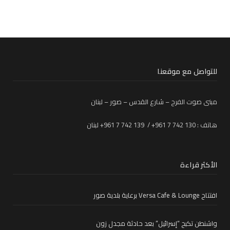
للتواصل مع موقعنا
مبنى صوت الفرح – شارع القدس – صور – لبنان
هاتف : 130 742 7 961+ / 139 742 7 961+ لبنان
الأكثر قراءة
افتتاح Versa Cafe & Lounge برعاية بلدية صور
واشنطن تكبح “إسرائيل” بعد حادثة مجدل زون