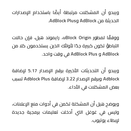
ويبدو أن المشكلات مرتبطة أيضًا باستخدام الإصدارات
الحديثة من AdBlock وAdBlock Plus.
ووفقًا لمطور uBlock Origin، رايموند هيل، فإن حالات
التباطؤ تكون كبيرة جدًا لأولئك الذين يستخدمون كلا من
AdBlock و AdBlock Plus في وقت واحد.
ويبدو أن التحديثات الأخيرة برقم الإصدار 5.17 لإضافة
Adblock وبرقم الإصدار 3.22 لإضافة Adblock Plus تسبب
بعض المشكلات في الأداء.
ويوضح هيل أن المشكلة تكمن في أدوات منع الإعلانات،
وليس في غوغل التي أدخلت تعليمات برمجية جديدة
لإبطاء يوتيوب.