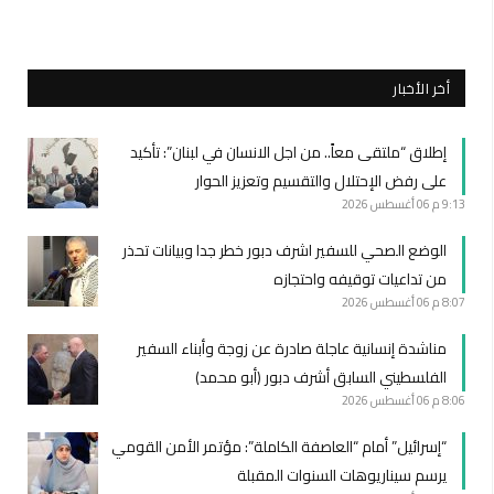
أخر الأخبار
إطلاق “ملتقى معاً.. من اجل الانسان في لبنان”: تأكيد
على رفض الإحتلال والتقسيم وتعزيز الحوار
9:13 م
06 أغسطس 2026
الوضع الصحي للسفير اشرف دبور خطر جدا وبيانات تحذر
من تداعيات توقيفه واحتجازه
8:07 م
06 أغسطس 2026
مناشدة إنسانية عاجلة صادرة عن زوجة وأبناء السفير
الفلسطيني السابق أشرف دبور (أبو محمد)
8:06 م
06 أغسطس 2026
“إسرائيل” أمام “العاصفة الكاملة”: مؤتمر الأمن القومي
يرسم سيناريوهات السنوات المقبلة