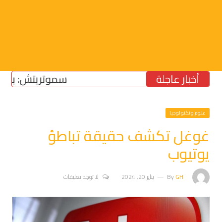
أخبار عاجلة
سموتريتش: بقاء “الجي
علوم وتكنولوجيا
غوغل تكشف حقيقة تباطؤ
يوتيوب
GH
By
يناير 20, 2024
لا توجد تعليقات