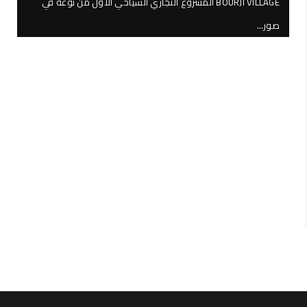
BOURJI VILLAGE المشروع التجاري السياحي الأول من نوعه في
صور…