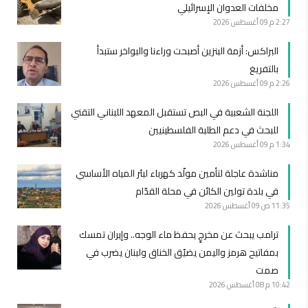
مخلفات العدوان الإسرائيلي
2:27 م
09 أغسطس 2026
البراكس: أزمة البنزين أصبحت وراءنا والبواخر ستبدأ
بالتفريغ
2:26 م
09 أغسطس 2026
اللجنة الشعبية في البص تستقبل المعهد اللبناني التقني
للبحث في دعم الطلبة الفلسطينيين
1:34 م
09 أغسطس 2026
مناشدة عاجلة لتأمين مولّد كهرباء لبئر المياه الأساسي
في بلدة تولين الكائن في محلة القدّام
11:35 ص
09 أغسطس 2026
ترامب يبحث عن مخرجٍ يحفظ ماء الوجه.. وإيران تمسك
بمفاتيح هرمز واليمن يضيّق الخناق ولبنان يضرب في
صمت
10:42 م
08 أغسطس 2026