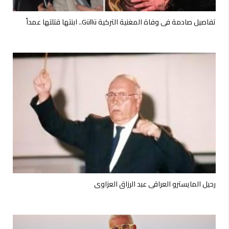
تفاصيل صادمة في وفاة المغنية التركية Güllü.. ابنتها قتلتها عمداً
رحيل المايسترو العراقي عبد الرزاق العزاوي