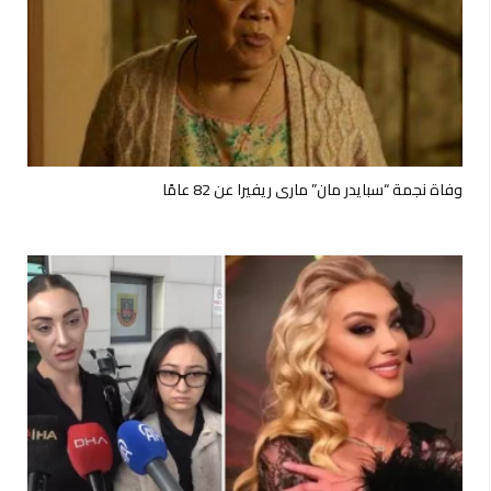
وفاة نجمة “سبايدر مان” ماري ريفيرا عن 82 عامًا