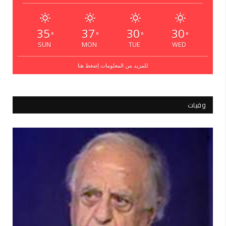
35
37
30
30
°
°
°
°
SUN
MON
TUE
WED
للمزيد من المعلومات إضغط هنا
وفيات