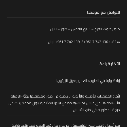
للتواصل مع موقعنا
مبنى صوت الفرح – شارع القدس – صور – لبنان
هاتف : 130 742 7 961+ / 139 742 7 961+ لبنان
الأكثر قراءة
إبادة بيئية في الجنوب: العدو يسرق الزيتون!
اتّحاد الجمعيات الأهلية والأندية الرياضية في صور ومنطقتها يهنّئ الزميلة
الأستاذة هنادي عبّاس لمناسبة حصول ابنتها الدكتورة بتول محمد زيّات على
درجة الدكتوراه في طبّ الأسنان
بدء أعمال تزفيت جسر القاسمية.. خريس: ما دمّره العدو نعيد بناءه بإرادة