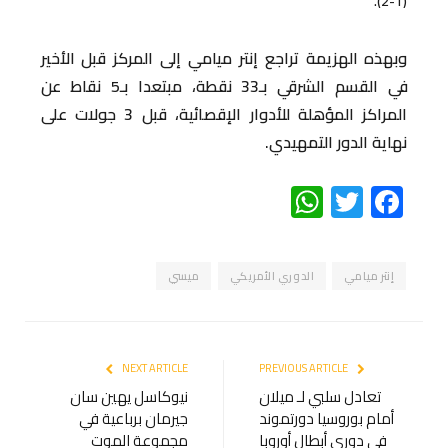
(1-2).
وبهذه الهزيمة تراجع إنتر ميامي إلى المركز قبل الأخير
في القسم الشرقي بـ33 نقطة، مبتعدا بـ5 نقاط عن
المراكز المؤهلة للأدوار الإقصائية، قبل 3 جولات على
نهاية الدور التمهيدي.
WhatsApp
Twitter
Facebook
إنتر ميامي
الدوري الأمريكي
ميسي
NEXT ARTICLE
PREVIOUS ARTICLE
تعادل سلبي لـ ميلان
نيوكاسل يهين سان
أمام بوروسيا دورتموند
جيرمان برباعية في
في دوري أبطال أوروبا
مجموعة الموت