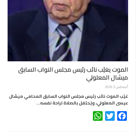
الموت يغيّب نائب رئيس مجلس النواب السابق
ميشال المعلولي
أغسطس 5, 2026
غيّب الموت نائب رئيس مجلس النواب السابق المحامي ميشال
عيسى المعلولي، ويُحتفل بالصلاة لراحة نفسه…
WhatsApp
Twitter
Facebook