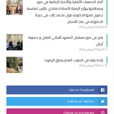
اتّحاد الجمعيات الأهلية والأندية الرياضية في صور
ومنطقتها يهنّئ الزميلة الأستاذة هنادي عبّاس لمناسبة
حصول ابنتها الدكتورة بتول محمد زيّات على درجة
الدكتوراه في طبّ الأسنان
8:39 م
08 أغسطس 2026
فتح في صور تستقبل المعهد اللبناني التقني و جمعية
أجيال
8:22 م
08 أغسطس 2026
إبادة بيئية في الجنوب: العدو يسرق الزيتون!
6:19 م
08 أغسطس 2026
Like on Facebook
Follow on Twitter
Follow on Instagram