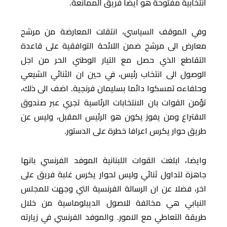
انتخابية مفتوحة هو ايضا فريق الممانعة.
وفي الموقف السياسي، انتقلت المعارضة من مرشح
معارض الى مرشح ضمن اللائحة التوافقية على قاعدة
التقاطع الذي حصل مع التيار الوطني الحر من اجل
الوصول الى انتخاب رئيس، في حين ان الثنائي الشيعي
وحلفاءه تمسكوا دائما بسليمان فرنجية. اضف الى ذلك،
تؤمن القوات بان الانتخابات الرئاسية تجري عبر صندوق
الاقتراع ومن يفوز يكون هو الرئيس المقبل، وليس عن
طريق حوار يكرس اعرافا خطرة على الدستور.
وايضا، ابلغت القوات اللبنانية الموفد الفرنسي بانها
جاهزة لتداول ثنائي وليس لحوار يكرس غلبة فريق على
اخر، فضلا عن ان الرسالة الفرنسية التي وجهت للمجلس
النيابي هي مخالفة للاصول الديبلوماسية من خلال
طريقة التعاطي مع الامور. والموفد الفرنسي في زيارته