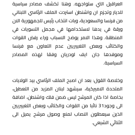
العراقيل التي ستواجهه. وهنا تكشف مصادر سياسية
للديار وتجزم ان واشنطن استردت الملف الرئاسي اللبناني
من فرنسا والسعودية، وبات انتخاب رئيس للجمهورية الان
ورقة في يدها لاستخدامها في مجمل التسويات في
المنطقة. وهذا الامر يوضح الاسباب وراء رفض القوات
والكتائب وبعض التغييريين عدم التعاون مع فرنسا
وموفدها جان ايف لودريان وفقا لهذه المصادر
السياسية.
وخلاصة القول: بعد ان اصبح الملف الرئاسي بيد الولايات
المتحدة الاميركية، سيشهد لبنان المزيد من التعطيل،
بخاصة اذا كان المرشح ليس ضمن فلك واشنطن، اضافة
الى وجود31 نائبا من القوات والكتائب وبعض التغييريين
الذين سيعطلون النصاب لمنع وصول مرشح يميل الى
الثنائي الشيعي.