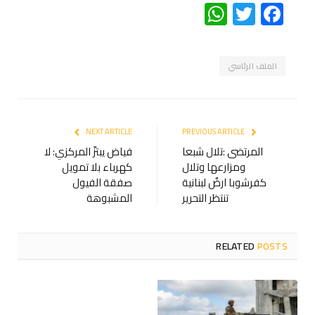
WhatsApp
Twitter
Facebook
الملف الرئاسي
NEXT ARTICLE
PREVIOUS ARTICLE
المرتضى :تلال شبعا
فياض يبتزّ المركزي: لا
ومزارعها وتلال
كهرباء بلا تمويل
كفرشوبا ارضٌ لبنانية
صفقة الفيول
تنتظر التحرير
المشبوهة
RELATED
POSTS