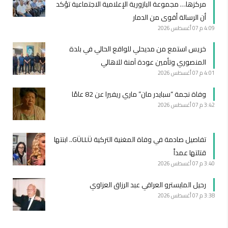
مركزها… مجموعة البازورية الإعلامية الاجتماعية تؤكد
أن الرسالة أقوى من الدمار
4:09 م
07 أغسطس 2026
خريس استمع من مديحلي للواقع الحالي في بلدة
المنصوري وتأمين عودة آمنة للاهالي
4:01 م
07 أغسطس 2026
وفاة نجمة “سبايدر مان” ماري ريفيرا عن 82 عامًا
3:42 م
07 أغسطس 2026
تفاصيل صادمة في وفاة المغنية التركية GÜLLÜ.. ابنتها
قتلتها عمداً
3:40 م
07 أغسطس 2026
رحيل المايسترو العراقي عبد الرزاق العزاوي
3:38 م
07 أغسطس 2026