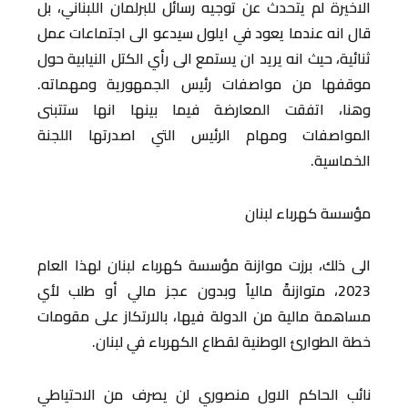
الاخيرة لم يتحدث عن توجيه رسائل للبرلمان اللبناني، بل
قال انه عندما يعود في ايلول سيدعو الى اجتماعات عمل
ثنائية، حيث انه يريد ان يستمع الى رأي الكتل النيابية حول
موقفها من مواصفات رئيس الجمهورية ومهماته.
وهنا، اتفقت المعارضة فيما بينها انها ستتبنى
المواصفات ومهام الرئيس التي اصدرتها اللجنة
الخماسية.
مؤسسة كهرباء لبنان
الى ذلك، برزت موازنة مؤسسة كهرباء لبنان لهذا العام
2023، متوازنةً مالياً وبدون عجز مالي أو طلب لأي
مساهمة مالية من الدولة فيها، بالارتكاز على مقومات
خطة الطوارئ الوطنية لقطاع الكهرباء في لبنان.
نائب الحاكم الاول منصوري لن يصرف من الاحتياطي