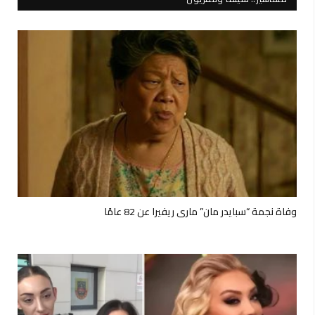
وفاة نجمة “سبايدر مان” ماري ريفيرا عن 82 عامًا