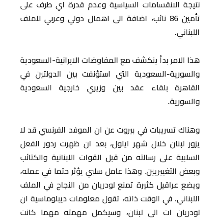
نتيجة الانقسامات السياسية وعدم قدرة اي طرف على
تأمين 86 نائب، اضافة الى اهمال دولي وعربي للملف
اللبناني.
هذا الامر بدأ ينكشف مع المفاوضات الايرانية-السعودية
والسورية-السعودية التي استؤنفت بين الدولتين في
القاهرة بلقاء عقد بين وزيري خارجية السعودية
والسورية.
وهناك تسريبات في بيروت عن ان الموفد الفرنسي قد لا
يزور لبنان خلال شهر ايلول، بعد ان ظهرت ردور الفعل
السلبية على رسالته من قبل القوات اللبنانية والكتائب
وبعض التغييريين. وهذا عامل سلبي يؤثر حتما في عمله،
ويضع عراقيل كثيرة تمنع لودريان من النجاح في الملف
اللبناني. في الوقت ذاته، تقول معلومات ديبلوماسية ان
لودريان ات الى لبنان، وسيكمل مهمته مهما كانت