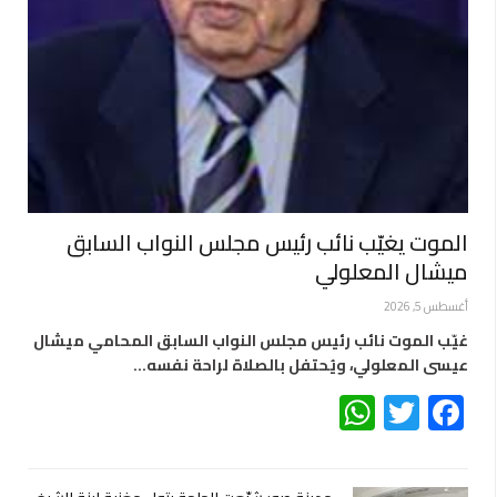
الموت يغيّب نائب رئيس مجلس النواب السابق
ميشال المعلولي
أغسطس 5, 2026
غيّب الموت نائب رئيس مجلس النواب السابق المحامي ميشال
عيسى المعلولي، ويُحتفل بالصلاة لراحة نفسه…
WhatsApp
Twitter
Facebook