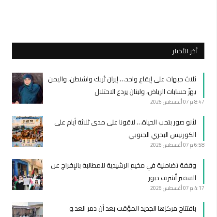
أخر الأخبار
ثلاث جبهات على إيقاع واحد… إيران تُربك واشنطن، واليمن
يهزّ حسابات الرياض، ولبنان يردع الاحتلال
8:47 م
07 أغسطس 2026
لأنو صور بتحب الحياة… لاقونا على مدى ثلاثة أيام على
الكورنيش البحري الجنوبي
6:58 م
07 أغسطس 2026
وقفة تضامنية في مخيم الرشيدية للمطالبة بالإفراج عن
السفير أشرف دبور
4:17 م
07 أغسطس 2026
بافتتاح مركزها الجديد المؤقت بعد أن دمر العد.و