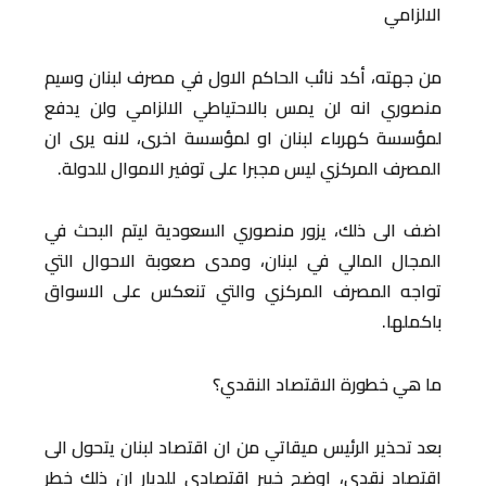
الالزامي
من جهته، أكد نائب الحاكم الاول في مصرف لبنان وسيم
منصوري انه لن يمس بالاحتياطي الالزامي ولن يدفع
لمؤسسة كهرباء لبنان او لمؤسسة اخرى، لانه يرى ان
المصرف المركزي ليس مجبرا على توفير الاموال للدولة.
اضف الى ذلك، يزور منصوري السعودية ليتم البحث في
المجال المالي في لبنان، ومدى صعوبة الاحوال التي
تواجه المصرف المركزي والتي تنعكس على الاسواق
باكملها.
ما هي خطورة الاقتصاد النقدي؟
بعد تحذير الرئيس ميقاتي من ان اقتصاد لبنان يتحول الى
اقتصاد نقدي، اوضح خبير اقتصادي للديار ان ذلك خطر