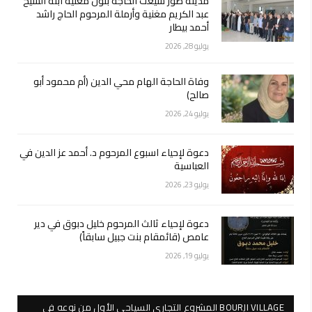
مدينة صور شيّعت الحاجة بتول مغنية ابنة الشيخ
عبد الكريم مغنية وأرملة المرحوم الحاج راشد
أحمد بيطار
يوليو 28, 2026
وفاة الحاجة الهام محي الدين (أم محمود أبو
صالح)
يوليو 24, 2026
دعوة لإحياء اسبوع المرحوم د. أحمد عز الدين في
العباسية
يوليو 23, 2026
دعوة لإحياء ثالث المرحوم خليل دبوق في دير
عامص (قائمقام بنت جبيل سابقاً)
يوليو 19, 2026
BOURJI VILLAGE المشروع التجاري السياحي الأول من نوعه في