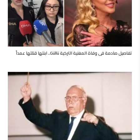
تفاصيل صادمة في وفاة المغنية التركية Güllü.. ابنتها قتلتها عمداً