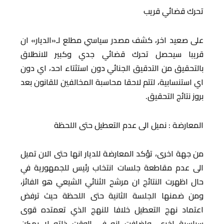
تحرك قضائي قريب
على صعيد اخر، كشف مصدر سياسي مطلع لـ«الديار» ان
قريبا سيحصل تحرك قضائي جدي وكبير للانطلاق
بالتحقيق من التدقيق الجنائي دون استثتاء احد، اي دون
اي استنسابية، لتتم لاحقا محاسبة المخالفين للقانون بعد
بروز نتائج التحقيق.
المعارضة : نميل الى عدم التعطيل حتى اللحظة
من جهة اخرى، تؤكد المعارضة للديار انها حتى الان تميل
الى عدم مقاطعة جلسات انتخاب رئيس للجمهورية في
حال اظهرت النتائج ان مرشح الثنائي الشيعي هو الفائز،
ومن ضمنها الجلسة الثانية حتى اللحظة حيث ترفض
اعتماد نهج التعطيل خلافا للنهج الذي تعمتده قوى
سياسية اخرى. واضافت انه في الوقت ذاته لا يمكن