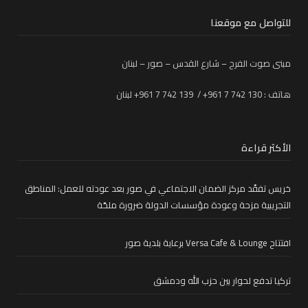
للتواصل مع موقعنا
مبنى صوت الفرح – شارع القدس – صور – لبنان
هاتف : 130 742 7 961+ / 139 742 7 961+ لبنان
الأكثر قراءة
خريس تفقّد مركز الضمان الاجتماعي في صور بعد عودته للعمل: المناطق
التجريبية مزحة وعودة مؤسسات الدولة ضرورة ملحّة
افتتاح Versa Cafe & Lounge برعاية بلدية صور
تركيا تدفع لحوار بين حزب الله ودمشق