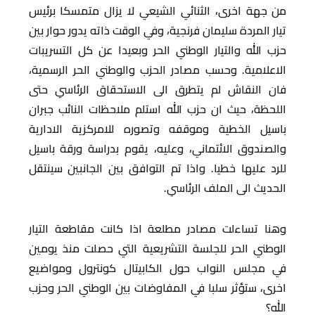
من جهة اخرى، الثنائي الشيعي لا يزال متمسكا برئيس
تيار المردة سليمان فرنجية، وفي الوقت ذاته يدور حوار بين
حزب الله والتيار الوطني الحر وبعيدا عن كل التسريبات
الاعلامية. وحسب مصادر الحزب والوطني الحر الرسمية،
فان النقاش لم يتطرق الى الاستحقاق الرئاسي حتى
اللحظة، حيث ان حزب الله استلم ملاحظات النائب جبران
باسيل الخطية وموقفه وتصوره للامركزية الادارية
والصندوق الائتماني، وعليه، يقوم بدراسة ورقة باسيل
للرد عليها خطيا. واذا تم التوافق بين الجانبين سينتقل
الحديث الى الملف الرئاسي.
وهنا تساءلت مصادر مطلعة اذا كانت مقاطعة التيار
الوطني الحر للجلسة التشريعية التي حصلت منذ يومين
في مجلس النواب حول الكابيتال كونترول ومواضيع
اخرى، ستؤثر سلبا في المفاوضات بين الوطني الحر وحزب
الله؟