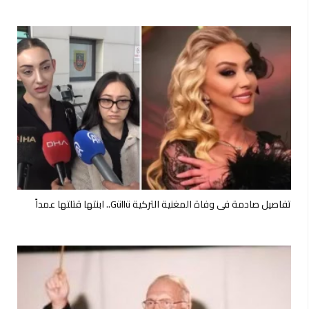
تفاصيل صادمة في وفاة المغنية التركية Güllü.. ابنتها قتلتها عمداً