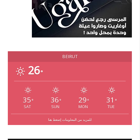
BEIRUT
26
°
35
36
29
31
°
°
°
°
SAT
SUN
MON
TUE
للمزيد من المعلومات إضغط هنا