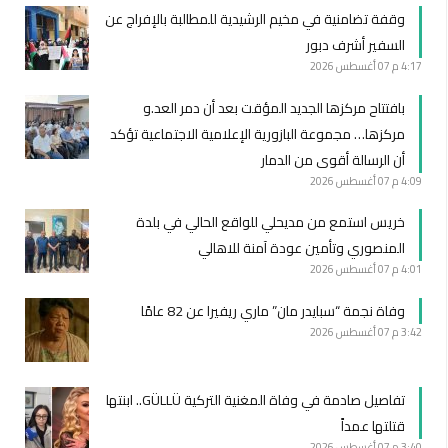
وقفة تضامنية في مخيم الرشيدية للمطالبة بالإفراج عن
السفير أشرف دبور
4:17 م
07 أغسطس 2026
بافتتاح مركزها الجديد المؤقت بعد أن دمر العد.و
مركزها… مجموعة البازورية الإعلامية الاجتماعية تؤكد
أن الرسالة أقوى من الدمار
4:09 م
07 أغسطس 2026
خريس استمع من مديحلي للواقع الحالي في بلدة
المنصوري وتأمين عودة آمنة للاهالي
4:01 م
07 أغسطس 2026
وفاة نجمة “سبايدر مان” ماري ريفيرا عن 82 عامًا
3:42 م
07 أغسطس 2026
تفاصيل صادمة في وفاة المغنية التركية GÜLLÜ.. ابنتها
قتلتها عمداً
3:40 م
07 أغسطس 2026