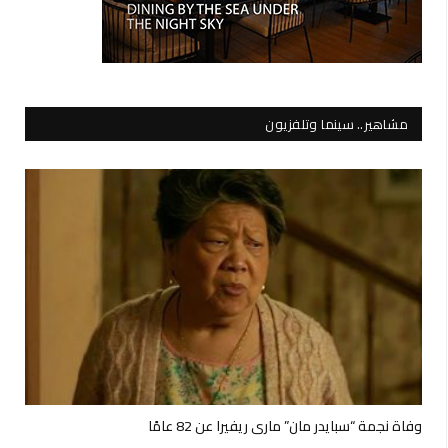
مشاهير.. سينما وتلفزيون
وفاة نجمة “سبايدر مان” ماري ريفيرا عن 82 عامًا