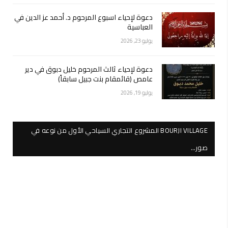
دعوة لإحياء اسبوع المرحوم د. أحمد عز الدين في
العباسية
يوليو 23, 2026
دعوة لإحياء ثالث المرحوم خليل دبوق في دير
عامص (قائمقام بنت جبيل سابقاً)
يوليو 19, 2026
BOURJI VILLAGE المشروع التجاري السياحي الأول من نوعه في
صور…