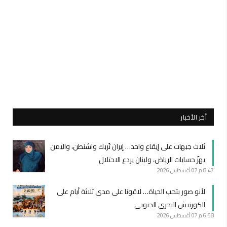
أخر الأخبار
ثلاث جبهات على إيقاع واحد… إيران تُربك واشنطن، واليمن
يهزّ حسابات الرياض، ولبنان يردع الاحتلال
8:47 م
07 أغسطس 2026
لأنو صور بتحب الحياة… لاقونا على مدى ثلاثة أيام على
الكورنيش البحري الجنوبي
6:58 م
07 أغسطس 2026