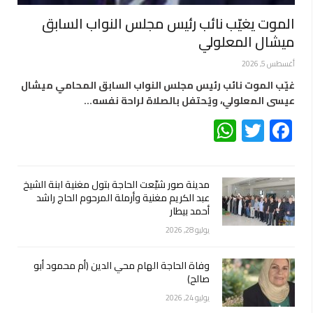
الموت يغيّب نائب رئيس مجلس النواب السابق
ميشال المعلولي
أغسطس 5, 2026
غيّب الموت نائب رئيس مجلس النواب السابق المحامي ميشال
عيسى المعلولي، ويُحتفل بالصلاة لراحة نفسه…
WhatsApp
Twitter
Facebook
مدينة صور شيّعت الحاجة بتول مغنية ابنة الشيخ
عبد الكريم مغنية وأرملة المرحوم الحاج راشد
أحمد بيطار
يوليو 28, 2026
وفاة الحاجة الهام محي الدين (أم محمود أبو
صالح)
يوليو 24, 2026