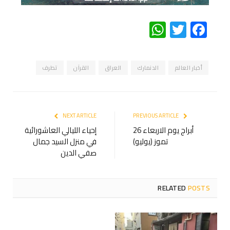
WhatsApp
Twitter
Facebook
أخبار العالم
الدنمارك
العراق
القرآن
تطرف
NEXT ARTICLE
PREVIOUS ARTICLE
أبراج يوم الاربعاء 26
إحياء الليالي العاشورائية
تموز (يوليو)
في منزل السيد جمال
صفي الدين
RELATED
POSTS