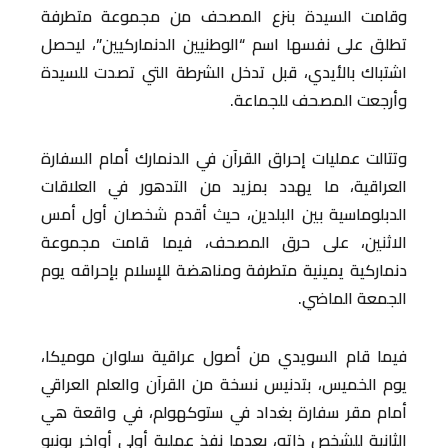
وقامت السيدة بنزع المصحف من مجموعة متطرفة
تطلق على نفسها اسم “الوطنيين الدنماركيين”، ليحصل
اشتباك بالأيدي، قبل تدخل الشرطة التي تصدت للسيدة
وأرجعت المصحف للجماعة.
وتتالت عمليات إحراق القرآن في الدنمارك أمام السفارة
العراقية، ما يهدد بمزيد من التدهور في العلاقات
الدبلوماسية بين البلدين، حيث أقدم شخصان أول أمس
الاثنين، على حرق المصحف، فيما قامت مجموعة
دنماركية يمينية متطرفة ومناهضة للإسلام بإحراقه يوم
الجمعة الماضي.
فيما قام السويدي من أصول عراقية سلوان موميكا،
يوم الخميس، بتدنيس نسخة من القرآن والعلم العراقي
أمام مقر سفارة بغداد في ستوكهولم، في واقعة هي
الثانية للشخص ذاته، بعدما نفذ عملية أولى أواخر يونيو