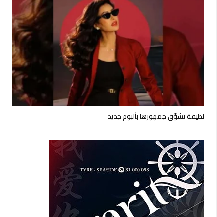
لطيفة تشوّق جمهورها بألبوم جديد