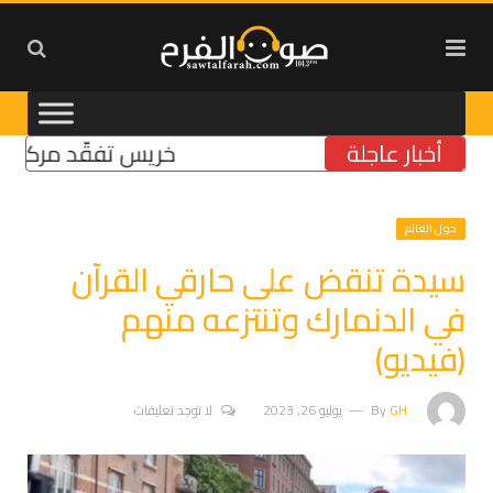
أخبار عاجلة
خريس تفقّد مركز الضمان
حول العالم
سيدة تنقض على حارقي القرآن
في الدنمارك وتنتزعه منهم
(فيديو)
GH
By
يوليو 26, 2023
لا توجد تعليقات