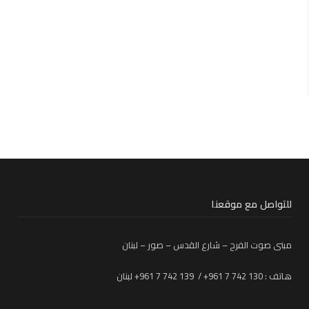
للتواصل مع موقعنا
مبنى صوت الفرح – شارع القدس – صور – لبنان
هاتف : 130 742 7 961+ / 139 742 7 961+ لبنان