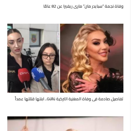
وفاة نجمة “سبايدر مان” ماري ريفيرا عن 82 عامًا
تفاصيل صادمة في وفاة المغنية التركية Güllü.. ابنتها قتلتها عمداً