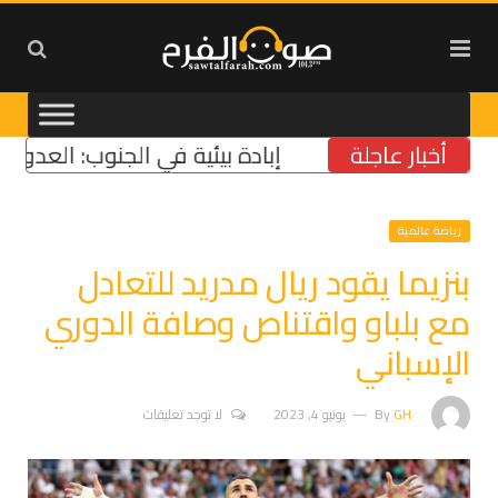
أخبار عاجلة
إبادة بيئية في الجنوب: العدو يسرق ال
رياضة عالمية
بنزيما يقود ريال مدريد للتعادل
مع بلباو واقتناص وصافة الدوري
الإسباني
GH
By
يونيو 4, 2023
لا توجد تعليقات