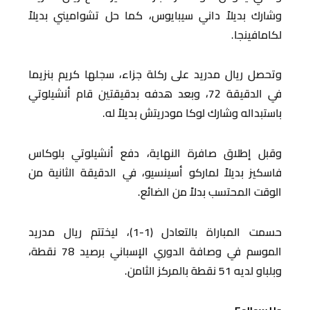
وشارك بديلاً داني سيبايوس، كما حل تشواميني بديلاً
لكامافينجا.
وتحصل ريال مدريد على ركلة جزاء، سجلها كريم بنزيما
في الدقيقة 72، وبعد هدفه بدقيقتين قام أنشيلوتي
باستبداله وشارك لوكا مودريتش بديلاً له.
وقبل إطلاق صافرة النهاية، دفع أنشيلوتي بلوكاس
فاسكيز بديلاً لماركو أسينسيو، في الدقيقة الثانية من
الوقت المحتسب بدلاً من الضائع.
حسمت المباراة بالتعادل (1-1)، ليختتم ريال مدريد
الموسم في وصافة الدوري الإسباني برصيد 78 نقطة،
وبلباو لديه 51 نقطة بالمركز الثامن.