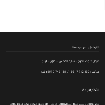
للتواصل مع موقعنا
مبنى صوت الفرح – شارع القدس – صور – لبنان
هاتف : 130 742 7 961+ / 139 742 7 961+ لبنان
الأكثر قراءة
بدء أعمال تزفيت جسر القاسمية.. خريس: ما دمّره العدو نعيد بناءه بإرادة