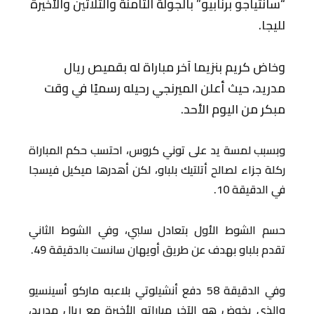
“سانتياجو برنابيو” بالجولة الثامنة والثلاثين والأخيرة
لليجا.
وخاض كريم بنزيما آخر مباراة له بقميص ريال
مدريد، حيث أعلن الميرنجي رحيله رسميًا في وقت
مبكر من اليوم الأحد.
وبسبب لمسة يد على توني كروس، احتسب حكم المباراة
ركلة جزاء لصالح أتلتيك بلباو، لكن أهدرها ميكيل فيسجا
في الدقيقة 10.
حسم الشوط الأول بتعادل سلبي، وفي الشوط الثاني
تقدم بلباو بهدف عن طريق أويهان سانست بالدقيقة 49.
وفي الدقيقة 58 دفع أنشيلوتي بلاعبه ماركو أسينسيو
والذي يخوض هو الآخر مباراته الأخيرة مع ريال مدريد،