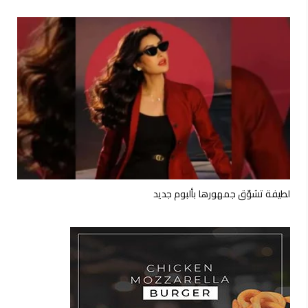
لطيفة تشوّق جمهورها بألبوم جديد