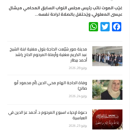
غيّب الموت نائب رئيس مجلس النواب السابق المحامي ميشال
عيسى المعلولي، ويُحتفل بالصلاة لراحة نفسه…
WhatsApp
Twitter
Facebook
مدينة صور شيّعت الحاجة بتول مغنية ابنة الشيخ
عبد الكريم مغنية وأرملة المرحوم الحاج راشد
أحمد بيطار
يوليو 28, 2026
وفاة الحاجة الهام محي الدين (أم محمود أبو
صالح)
يوليو 24, 2026
دعوة لإحياء اسبوع المرحوم د. أحمد عز الدين في
العباسية
يوليو 23, 2026