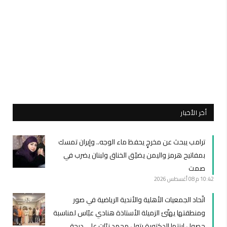
أخر الأخبار
ترامب يبحث عن مخرجٍ يحفظ ماء الوجه.. وإيران تمسك
بمفاتيح هرمز واليمن يضيّق الخناق ولبنان يضرب في
صمت
10:42 م
08 أغسطس 2026
اتّحاد الجمعيات الأهلية والأندية الرياضية في صور
ومنطقتها يهنّئ الزميلة الأستاذة هنادي عبّاس لمناسبة
حصول ابنتها الدكتورة بتول محمد زيّات على درجة