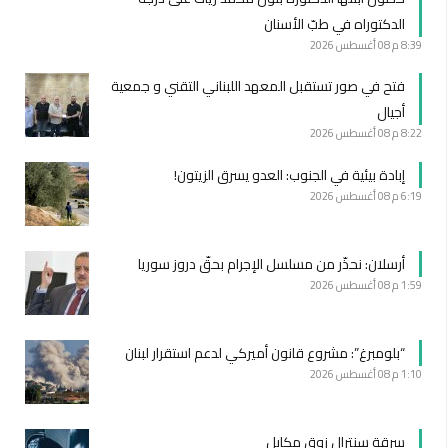
الدكتوراه في طبّ الأسنان
8:39 م
08 أغسطس 2026
فتح في صور تستقبل المعهد اللبناني التقني و جمعية
أجيال
8:22 م
08 أغسطس 2026
إبادة بيئية في الجنوب: العدو يسرق الزيتون!
6:19 م
08 أغسطس 2026
أرسلان: نحذّر من مسلسل الإجرام بحقّ دروز سوريا
1:59 م
08 أغسطس 2026
“بلومبرغ”: مشروع قانون أميركي لدعم استقرار لبنان
1:10 م
08 أغسطس 2026
سرقة سنترال زوق مكايل