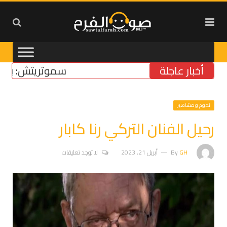
أخبار عاجلة
سموتريتش: بقاء “الج
نجوم ومشاهير
رحيل الفنان التركي رنا كابار
GH
By
أبريل 21, 2023
لا توجد تعليقات