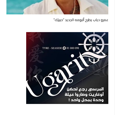
عمرو دياب يطرح ألبومه الجديد “حبيتِك”