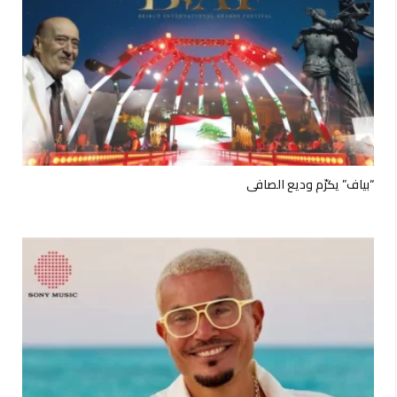
“بياف” يكرّم وديع الصافي