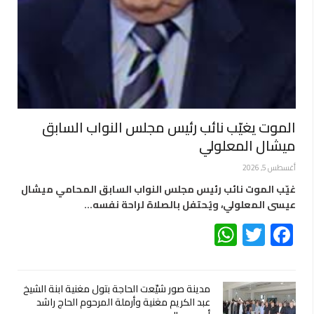
الموت يغيّب نائب رئيس مجلس النواب السابق
ميشال المعلولي
أغسطس 5, 2026
غيّب الموت نائب رئيس مجلس النواب السابق المحامي ميشال
عيسى المعلولي، ويُحتفل بالصلاة لراحة نفسه…
WhatsApp
Twitter
Facebook
مدينة صور شيّعت الحاجة بتول مغنية ابنة الشيخ
عبد الكريم مغنية وأرملة المرحوم الحاج راشد