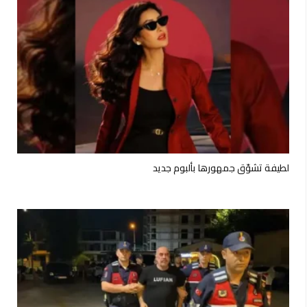
لطيفة تشوّق جمهورها بألبوم جديد