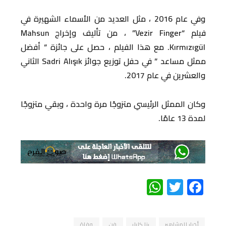
وفي عام 2016 ، مثل العديد من الأسماء الشهيرة في
فيلم “Vezir Finger” ، من تأليف وإخراج Mahsun
Kırmızıgül. مع هذا الفيلم ، حصل على جائزة “ أفضل
ممثل مساعد ” في حفل توزيع جوائز Sadri Alışık الثاني
والعشرين في عام 2017.
وكان الممثل الرئيسي متزوجًا مرة واحدة ، وبقي متزوجًا
لمدة 13 عامًا.
WhatsApp
Twitter
Facebook
أخبار المشاهير
رنا كابار
فن
وفاة