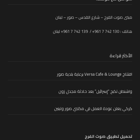
مبنى صوت الفرح – شارع القدس – صور – لبنان
هاتف : 130 742 7 961+ / 139 742 7 961+ لبنان
الأكثر قراءة
افتتاح Versa Cafe & Lounge برعاية بلدية صور
واشنطن تكبح “إسرائيل” بعد حادثة مجدل زون
كركي يعلن عودة العمل في مكتبي صور وتبنين
تحميل تطبيق صوت الفرح