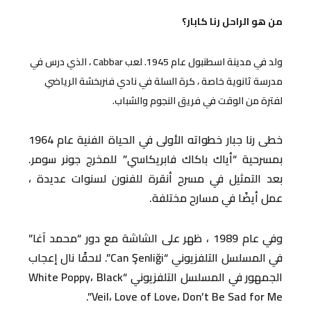
من هو الراحل رنا كابار؟
ولد في مدينة اسطنبول عام 1945. لعب Cabbar ، الذي درس في
مدرسة ثانوية خاصة ، كرة السلة في نادي فنربخشة الرياضي
لفترة من الوقت في فريق النجوم والشباب.
خطى رنا جبار خطواته الأولى في الحياة الفنية عام 1964
بمسرحية “أياك باكاك فابريكاسي” للمخرج جونر سومر.
بعد التمثيل في مسرح أنقرة للفنون لسنوات عديدة ،
عمل أيضًا في مسارح مختلفة.
وفي عام 1989 ، ظهر على الشاشة مع دور “محمد آغا”
في المسلسل التلفزيوني “Can Şenliği”. لاحقًا نال إعجاب
الجمهور في المسلسل التلفزيوني “White Poppy، Black
Veil، Love of Love، Don’t Be Sad for Me”.