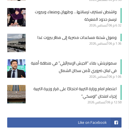
واشنطن تستنزف ترسانتها… وطهران وصنعاء وبيروت
ترسم حدود المعركة
6:32 م
06 أغسطس 2026
وصول شحنة مساعدات مصرية إلى مطار بيروت غدا
1:36 م
06 أغسطس 2026
سموتريتش: بقاء “الجيش الإسرائيلي” في منطقة أمنية
في لبنان ضروري لأمن سكان الشمال
1:06 م
06 أغسطس 2026
اعتصام امام وزارة التربية احتجاجًا على قرار وزيرة التربية
إجراء امتحان “اوسكي”
12:58 م
06 أغسطس 2026
Like on Facebook