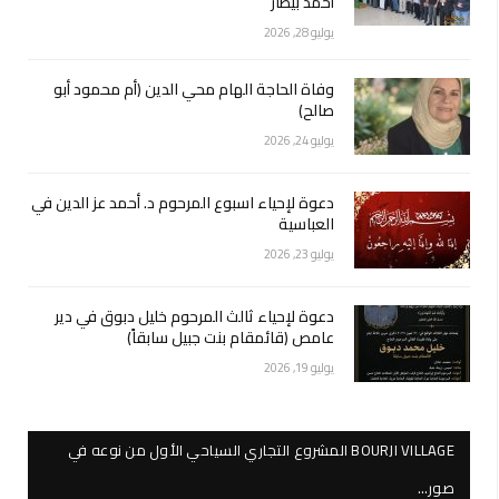
أحمد بيطار
يوليو 28, 2026
وفاة الحاجة الهام محي الدين (أم محمود أبو
صالح)
يوليو 24, 2026
دعوة لإحياء اسبوع المرحوم د. أحمد عز الدين في
العباسية
يوليو 23, 2026
دعوة لإحياء ثالث المرحوم خليل دبوق في دير
عامص (قائمقام بنت جبيل سابقاً)
يوليو 19, 2026
BOURJI VILLAGE المشروع التجاري السياحي الأول من نوعه في
صور…