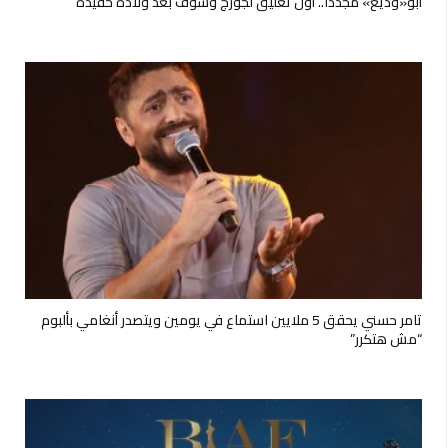
أبو«وديع» مجدداً.. أول تعليق لجورج وسوف بعد ولادة حفيده
تامر حسني يحقق 5 ملايين استماع في يومين ويتصدر أنغامي بألبوم
“مش هتكرر”