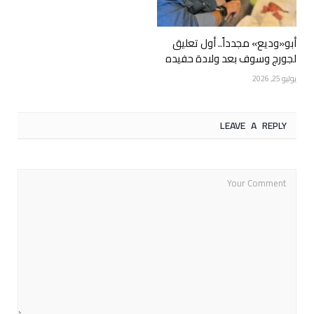
أبو«وديع» مجدداً.. أول تعليق
لجورج وسوف بعد ولادة حفيده
يوليو 25, 2026
LEAVE A REPLY