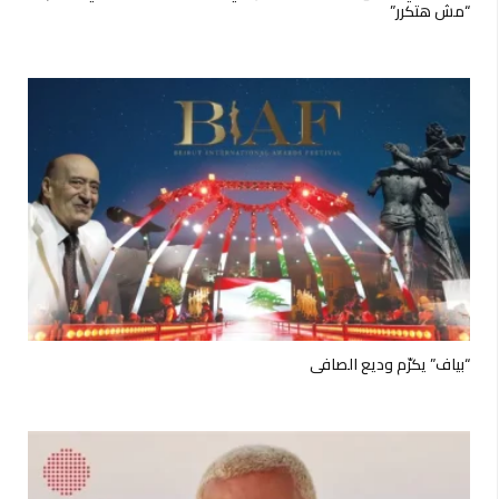
“مش هتكرر”
“بياف” يكرّم وديع الصافي