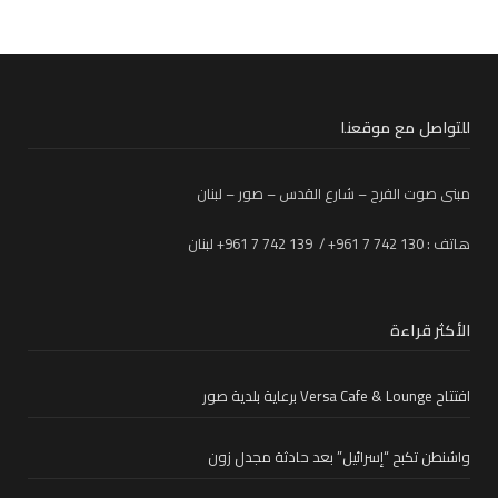
للتواصل مع موقعنا
مبنى صوت الفرح – شارع القدس – صور – لبنان
هاتف : 130 742 7 961+ / 139 742 7 961+ لبنان
الأكثر قراءة
افتتاح Versa Cafe & Lounge برعاية بلدية صور
واشنطن تكبح “إسرائيل” بعد حادثة مجدل زون