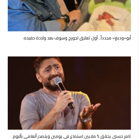
أبو«وديع» مجدداً.. أول تعليق لجورج وسوف بعد ولادة حفيده
تامر حسني يحقق 5 ملايين استماع في يومين ويتصدر أنغامي بألبوم