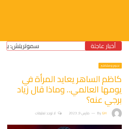
أخبار عاجلة
سموتريتش: بقاء “الجي
نجوم ومشاهير
كاظم الساهر يعايد المرأة في
يومها العالمي.. وماذا قال زياد
برجي عنه؟
GH
By
مارس 9, 2023
لا توجد تعليقات