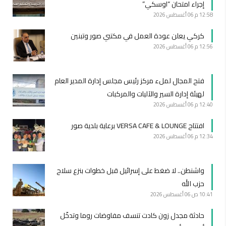
إجراء امتحان “اوسكي”
12:58 م
06 أغسطس 2026
كركي يعلن عودة العمل في مكتبي صور وتبنين
12:56 م
06 أغسطس 2026
فتح المجال لملء مركز رئيس مجلس إدارة المدير العام
لهيئة إدارة السير والآليات والمركبات
12:40 م
06 أغسطس 2026
افتتاح VERSA CAFE & LOUNGE برعاية بلدية صور
12:34 م
06 أغسطس 2026
واشنطن.. لا ضغط على إسرائيل قبل خطوات بنزع سلاح
حزب الله
10:41 ص
06 أغسطس 2026
حادثة مجدل زون كادت تنسف مفاوضات روما وتدخّل