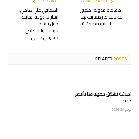
NEXT ARTICLE
PREVIOUS ARTICLE
مفاجأة مدوّية.. ظهور
الصحافي علي ضاحي:
ابنة ثانية غير معترف بها
اشارات دولية ايجابية
لـ بيليه بعد وفاته
حول ترشيح
فرنجية..والاعتراض
مسيحي داخلي
RELATED
POSTS
لطيفة تشوّق جمهورها بألبوم
جديد
يوليو 25, 2026