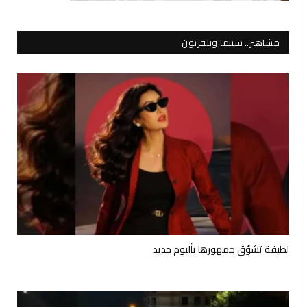
مشاهير.. سينما وتلفزيون
لطيفة تشوّق جمهورها بألبوم جديد