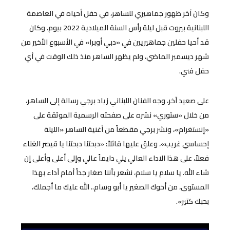
وكان آخر ظهور جماهيري للساهر، في حفل أحياه في العاصمة
اللبنانية بيروت قبل ليلة رأس السنة الميلادية 2022 بيوم، وكان
قد أحيا حفلين جماهيريين في «دبي أوبرا» في الأسبوع الأخير من
شهر ديسمبر الماضي، ولم يظهر الساهر منذ ذلك الوقت في أي
حفل فني.
على صعيد آخر، وجه الفنان اللبناني زياد برجي رسالة إلى الساهر،
من خلال «ستوري» نشره على صفحته الرسمية الموثقة على
«إنستغرام»، ونشر برجي مقطعاً من أغنية الساهر «الليلة
إحساسي غريب»، وعلق عليها قائلاً: «دبحتنا دبحتنا يا قيصر الغناء
فعلاً، على هذا الاداء العالي يلي دايماً عالي وإلى أعلى وأعلى إن
شاء الله. يا سلام يا سلام، نشعر بأننا صغار جداً أمام أداء بهذا
المستوى، من أخوك الصغير يا أبو وسام.. الله عليك ما أجملك،
بحبك كتير».