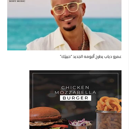
عمرو دياب يطرح ألبومه الجديد “حبيتِك”