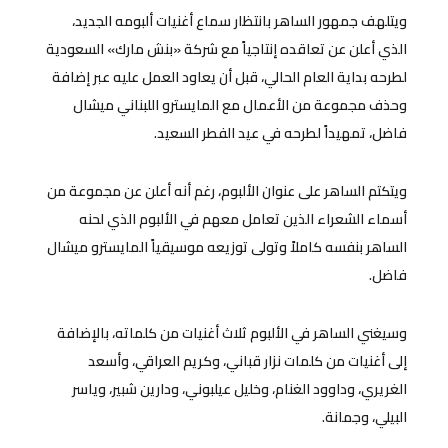
ويتلهف جمهور الساهر بانتظار سماع أغنيات ألبومه الجديد،
الذي أعلن عن تعاقده إنتاجياً مع شركة «بنش مارك» السعودية
لطرحه بداية العام الحالي، قبل أن يعاود العمل عليه عبر إضافة
وحذف مجموعة من الأعمال مع المايسترو اللبناني ميشال
فاضل، تمهيداً لطرحه في عيد الفطر السعيد.
ويتكتم الساهر على عنوان الألبوم، رغم أنه أعلن عن مجموعة من
أسماء الشعراء الذين تعامل معهم في الألبوم الذي لحنه
الساهر بنفسه كاملاً وتولى توزيعه موسيقياً المايسترو ميشال
فاضل.
وسيغني الساهر في الألبوم ثلاث أغنيات من كلماته، بالإضافة
إلى أغنيات من كلمات نزار قباني، وكريم العراقي، وأسعد
الغريري، وداوود الغنام، وخليل عيلبوني، ودارين شبير، وياسر
البيلي، وجمانة.