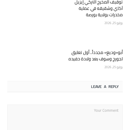
توقيف المخرج التركي إيزيل
آكاي وشقيقه في عملية
مخدرات بولاية بورصة
يوليو 25, 2026
أبو«وديع» مجدداً.. أول تعليق
لجورج وسوف بعد ولادة حفيده
يوليو 25, 2026
LEAVE A REPLY