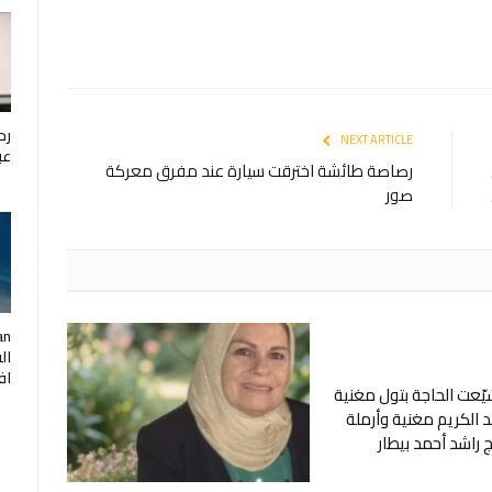
رح
NEXT ARTICLE
عب
رصاصة طائشة اخترقت سيارة عند مفرق معركة
صور
ال
اف
ّعت الحاجة بتول مغنية
د الكريم مغنية وأرملة
 راشد أحمد بيطار