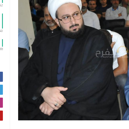
:42
:40
:38