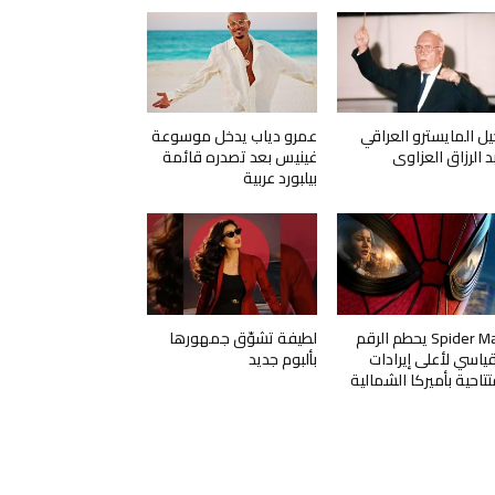
يل المايسترو العراقي
عمرو دياب يدخل موسوعة
د الرزاق العزاوي
غينيس بعد تصدره قائمة
بيلبورد عربية
Spider Man يحطم الرقم
لطيفة تشوّق جمهورها
قياسي لأعلى إيرادات
بألبوم جديد
تتاحية بأميركا الشمالية