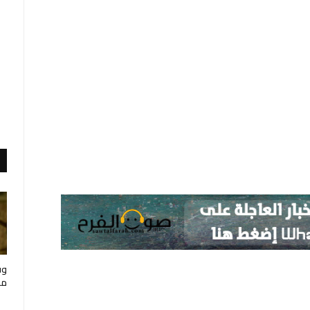
وف
مار