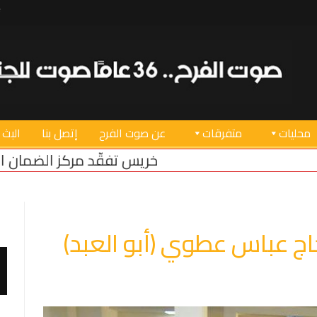
محليات
متفرقات
عن صوت الفرح
إتصل بنا
البث 
خريس تفقّد مركز الضمان الاجتماعي في صور بعد عو
حاج عباس عطوي (أبو العبد)