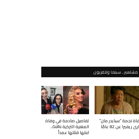
مشاهير.. سينما وتلفزيون
اة نجمة “سبايدر مان”
تفاصيل صادمة في وفاة
ي ريفيرا عن 82 عامًا
المغنية التركية Güllü..
ابنتها قتلتها عمداً