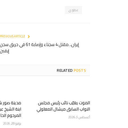
عطوي
PREVIOUS ARTICLE
إيران.. مقتل 4 سجناء وإصابة 61 في حريق سجن
إيفين
RELATED
POSTS
الموت يغيّب نائب رئيس مجلس
مدينة صور شي
النواب السابق ميشال المعلولي
ابنة الشيخ عب
المرحوم الحاج
أغسطس 5, 2026
يوليو 28, 2026