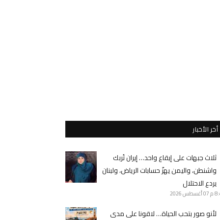
أخر الأخبار
ثلاث جبهات على إيقاع واحد… إيران تُربك
واشنطن، واليمن يهزّ حسابات الرياض، ولبنان
يردع الاحتلال
8 م
07 أغسطس 2026
لأنو صور بتحب الحياة… لاقونا على مدى