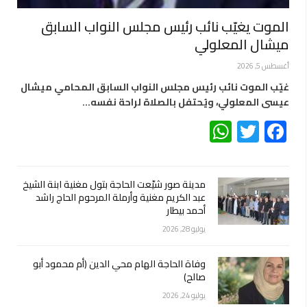
الموت يغيّب نائب رئيس مجلس النواب السابق
ميشال المعلولي
أغسطس 5, 2026
غيّب الموت نائب رئيس مجلس النواب السابق المحامي ميشال
عيسى المعلولي، ويُحتفل بالصلاة لراحة نفسه…
WhatsApp
Twitter
Facebook
مدينة صور شيّعت الحاجة بتول مغنية ابنة الشيخ
عبد الكريم مغنية وأرملة المرحوم الحاج راشد
أحمد بيطار
يوليو 28, 2026
وفاة الحاجة الهام محي الدين (أم محمود أبو
صالح)
يوليو 24, 2026