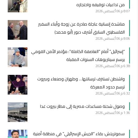
من تداعيات توقيفه واحتجازه
8:07 م
06 أغسطس 2026
مناشدة إنسانية عاجلة صادرة عن زوجة وأبناء السفير
الفلسطيني السابق أشرف دبور (أبو محمد)
8:06 م
06 أغسطس 2026
“إسرائيل” أمام “العاصفة الكاملة”: مؤتمر الأمن القومي
يرسم سيناريوهات السنوات المقبلة
6:38 م
06 أغسطس 2026
واشنطن تستنزف ترسانتها… وطهران وصنعاء وبيروت
ترسم حدود المعركة
6:32 م
06 أغسطس 2026
وصول شحنة مساعدات مصرية إلى مطار بيروت غدا
1:36 م
06 أغسطس 2026
سموتريتش: بقاء “الجيش الإسرائيلي” في منطقة أمنية