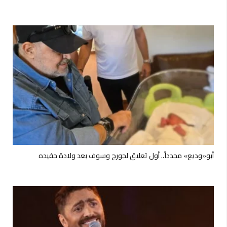
أبو«وديع» مجدداً.. أول تعليق لجورج وسوف بعد ولادة حفيده