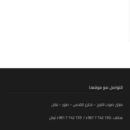
للتواصل مع موقعنا
مبنى صوت الفرح – شارع القدس – صور – لبنان
هاتف : 130 742 7 961+ / 139 742 7 961+ لبنان