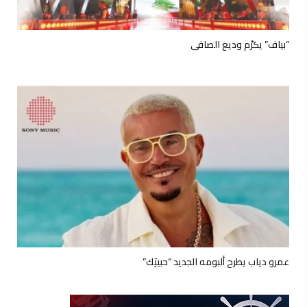
“بياف” يكرّم وديع الصافي
عمرو دياب يطرح ألبومه الجديد “حبيتِك”