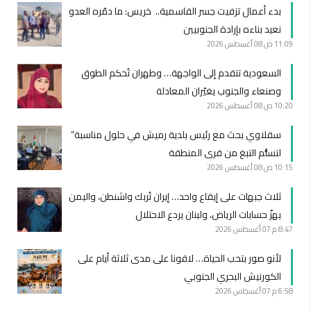
بدء أعمال تزفيت جسر القاسمية.. خريس: ما دمّره العدو
نعيد بناءه بإرادة الجنوبيين
11:09 ص
08 أغسطس 2026
السعودية تتقدم إلى الواجهة… وطهران تُحكم الطوق
وصنعاء والجنوب يغيّران المعادلة
10:20 ص
08 أغسطس 2026
سقلاوي بحث مع رئيس بلدية رميش في حلول مناسبة”
لتسلُّم التبغ من قرى المنطقة
10:15 ص
08 أغسطس 2026
ثلاث جبهات على إيقاع واحد… إيران تُربك واشنطن، واليمن
يهزّ حسابات الرياض، ولبنان يردع الاحتلال
8:47 م
07 أغسطس 2026
لأنو صور بتحب الحياة… لاقونا على مدى ثلاثة أيام على
الكورنيش البحري الجنوبي
6:58 م
07 أغسطس 2026