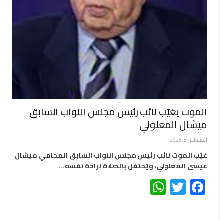
الموت يغيّب نائب رئيس مجلس النواب السابق
ميشال المعلولي
أغسطس 5, 2026
غيّب الموت نائب رئيس مجلس النواب السابق المحامي ميشال
عيسى المعلولي، ويُحتفل بالصلاة لراحة نفسه…
WhatsApp
Twitter
Facebook