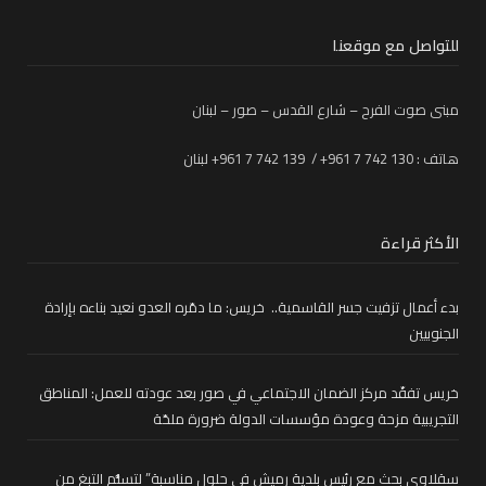
للتواصل مع موقعنا
مبنى صوت الفرح – شارع القدس – صور – لبنان
هاتف : 130 742 7 961+ / 139 742 7 961+ لبنان
الأكثر قراءة
بدء أعمال تزفيت جسر القاسمية.. خريس: ما دمّره العدو نعيد بناءه بإرادة
الجنوبيين
خريس تفقّد مركز الضمان الاجتماعي في صور بعد عودته للعمل: المناطق
التجريبية مزحة وعودة مؤسسات الدولة ضرورة ملحّة
سقلاوي بحث مع رئيس بلدية رميش في حلول مناسبة” لتسلُّم التبغ من