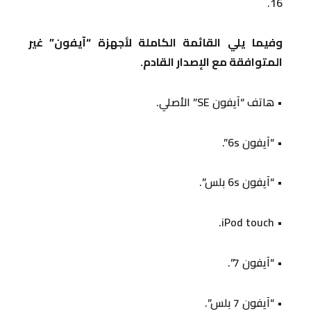
16.
وفيما يلي القائمة الكاملة لأجهزة “آيفون” غير
المتوافقة مع الإصدار القادم.
• هاتف “آيفون SE” الأصلي.
• “آيفون 6s”.
• “آيفون 6s بلس”.
• iPod touch.
• “آيفون 7”.
• “آيفون 7 بلس”.