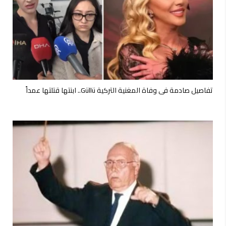
تفاصيل صادمة في وفاة المغنية التركية Güllü.. ابنتها قتلتها عمداً