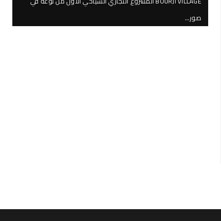
BOURJI VILLAGE المشروع التجاري السياحي الأول من نوعه في
صور…