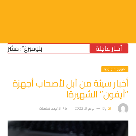
أخبار عاجلة
“بلومبرغ”: مشروع قانون 
علوم وتكنولوجيا
أخبار سيئة من آبل لأصحاب أجهزة
“آيفون” الشهيرة!
GH
By
يونيو 8, 2022
لا توجد تعليقات