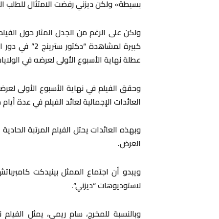
بسيطة» ولكن ديزني رفضت الامتثال للطلب ا
ولكن على الرغم من الجدل المثار حول الفيل
عطلة نهاية الأسبوع الأولى لعرضه في الولايا
العائدات الإجمالية لعائد الفيلم في عدة أيام من العرض 450
وبهذه العائدات يحتل الفيلم المرتبة الحادية 
العرض.
ويبدو أن اجتماع الممثل بينيدكت كامبربات
لاستوديوهات “ديزني”.
وبالنسبة للمخرج، سام ريمي، يمثل الفيلم 