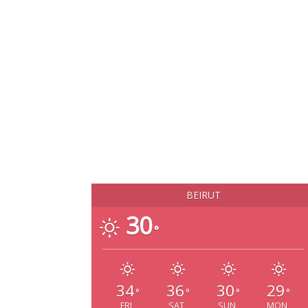
BEIRUT
30
°
34
36
30
29
°
°
°
°
FRI
SAT
SUN
MON