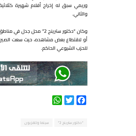
وريمي سبق له إخراج أفلام شهيرة كثلاثية “
والثاني.
وكان “دكتور سترينج 2” محل
أو لاقتطاع بعض مشاهده، حيث سعت الصين 
للحزب الشيوعي الحاكم.
WhatsApp
Twitter
Facebook
“دكتور سترينج 2”
سينما وتلفزيون