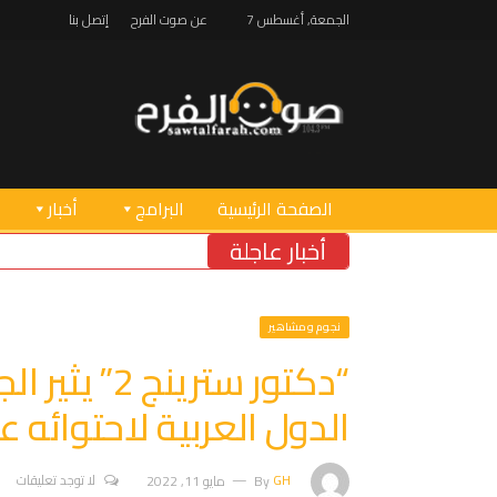
الجمعة, أغسطس 7
عن صوت الفرح
إتصل بنا
الصفحة الرئيسية
البرامج
أخبار
أخبار عاجلة
نجوم ومشاهير
“دكتور ستري
الدول العربية لاحتوائه
GH
By
مايو 11, 2022
لا توجد تعليقات