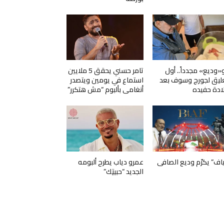
و«وديع» مجدداً.. أول
تامر حسني يحقق 5 ملايين
ليق لجورج وسوف بعد
استماع في يومين ويتصدر
ادة حفيده
أنغامي بألبوم “مش هتكرر”
ياف” يكرّم وديع الصافي
عمرو دياب يطرح ألبومه
الجديد “حبيتِك”