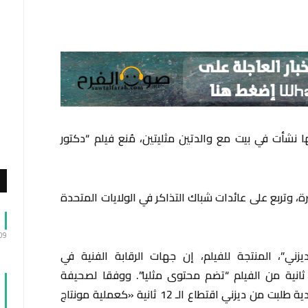
نشأت في بيت مع والدتين مثليتين، مُنع فيلم “دكتور
ة، وتربع على عائدات شباك التذاكر في الولايات المتحدة
:09
ي”، المنتجة للفيلم، إن جهات الرقابة الفنية في
لسعودية والكويت وقطر تطالب بقطع 12 ثانية من الفيلم “تضم محتوى مثليا”. ووفقا لصحيفة
“الغارديان” البريطانية، فإن الرقابة في السعودية طلبت من ديزني اقتطاع الـ 12 ثانية «كعملية مونتاج