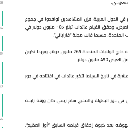
لسعودي.
:08
م في الدول العربية، فإن المشاهدين توافدوا في جموع
كبيرة لمشاهدة “دكتور سترينج 2” في دور العرض، وحقق الفيلم عائدات تبلغ 185 مليون دولار في
:04
ت المتحدة، حسبما قالت مجلة “فاراياتي”.
وحقق الفيلم في نهاية الأسبوع الأولى لعرضه خارج الولايات المتحدة 265 مليون دولار. وبهذا تكون
:56
 مليون دولار.
عشرة في تاريخ السينما لأكبر عائدات في افتتاحه في دور
:53
ش في دور البطولة والمخرج سام ريمي كان ورقة رابحة
:46
نهوضه بعد كبوة إخفاق فيلمه السابق “أوز العظيم”.