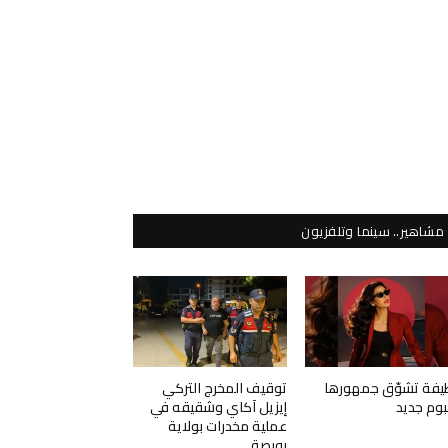
مشاهير.. سينما وتلفزيون
يفة تشوّق جمهورها
توقيف المخرج التركي
لبوم جديد
إيزيل آكاي وشقيقه في
عملية مخدرات بولاية
بورصة