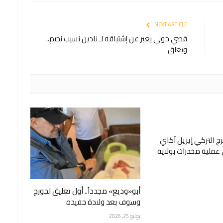
NEXT ARTICLE
قصي خولي يعبر عن إشتياقه لـ نادين نسيب نجيم..
ويعلق
 التركي إيزيل آكاي
ملية مخدرات بولاية
أبو«وديع» مجدداً.. أول تعليق لجورج
وسوف بعد ولادة حفيده
يوليو 25, 2026