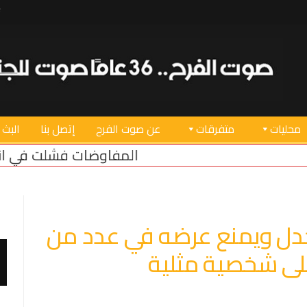
محليات
متفرقات
عن صوت الفرح
إتصل بنا
البث 
المفاوضات فشلت في انتزاع أي مكسب للبنان
نج 2” يثير الجدل ويمنع عرضه في عدد من
 على شخصية مثلية