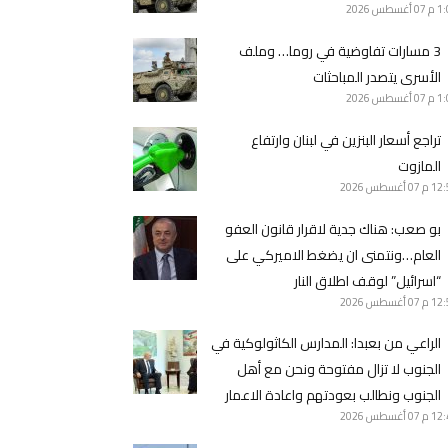
1 م
07 أغسطس 2026
3 مسارات تفاوضية في روما… وملف
الأسرى يتصدر المباحثات
1 م
07 أغسطس 2026
تراجع أسعار البنزين في لبنان وارتفاع
المازوت
12 م
07 أغسطس 2026
بو صعب: هناك جدية لاقرار قانون العفو
العام…ونتمنى ان يضغط الاميركي على
“اسرائيل” لوقف اطلاق النار
12 م
07 أغسطس 2026
الراعي من بعبدا: المدارس الكاثولوكية في
الجنوب لا تزال مفتوحة ونحن مع أهل
الجنوب ونطالب بعودتهم واعادة الاعمار
12 م
07 أغسطس 2026