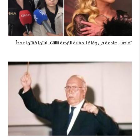
تفاصيل صادمة في وفاة المغنية التركية Güllü.. ابنتها قتلتها عمداً