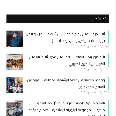
أخر الأخبار
ثلاث جبهات على إيقاع واحد… إيران تُربك واشنطن، واليمن
يهزّ حسابات الرياض، ولبنان يردع الاحتلال
8:47 م
07 أغسطس 2026
لأنو صور بتحب الحياة… لاقونا على مدى ثلاثة أيام على
الكورنيش البحري الجنوبي
6:58 م
07 أغسطس 2026
وقفة تضامنية في مخيم الرشيدية للمطالبة بالإفراج عن
السفير أشرف دبور
4:17 م
07 أغسطس 2026
بافتتاح مركزها الجديد المؤقت بعد أن دمر العد.و
مركزها… مجموعة البازورية الإعلامية الاجتماعية تؤكد