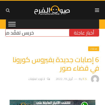
أخبار عاجلة
خريس تفقّد مركز الضم
محليات
6 إصابات جديدة بفيروس كورونا
في قضاء صور
F.S
By
أبريل 19, 2022
لا توجد تعليقات