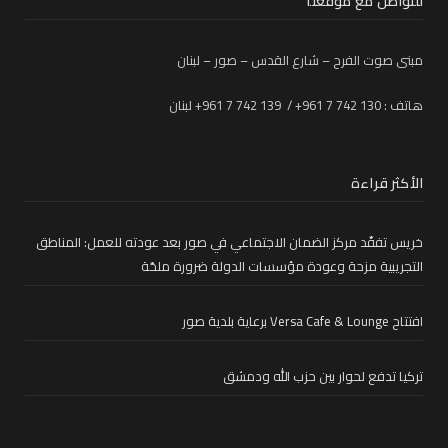
للتواصل مع موقعنا
مبنى صوت الفرح – شارع القدس – صور – لبنان
هاتف : 130 742 7 961+ / 139 742 7 961+ لبنان
الأكثر قراءة
خريس تفقّد مركز الضمان الاجتماعي في صور بعد عودته للعمل: المناطق
التجريبية مزحة وعودة مؤسسات الدولة ضرورة ملحّة
افتتاح Versa Cafe & Lounge برعاية بلدية صور
تركيا تدفع لحوار بين حزب الله ودمشق