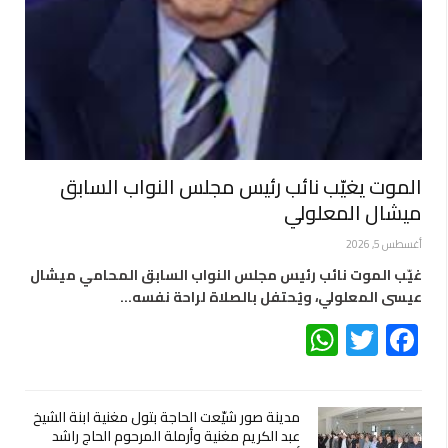
الموت يغيّب نائب رئيس مجلس النواب السابق
ميشال المعلولي
أغسطس 5, 2026
غيّب الموت نائب رئيس مجلس النواب السابق المحامي ميشال
عيسى المعلولي، ويُحتفل بالصلاة لراحة نفسه…
WhatsApp
Twitter
Facebook
مدينة صور شيّعت الحاجة بتول مغنية ابنة الشيخ
عبد الكريم مغنية وأرملة المرحوم الحاج راشد