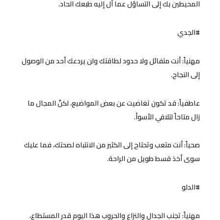
المحيطين بك إلى التساؤل عما آل إليه طبعك الحاد.
#الجدي
مهنياً: أنت متفائل ولا حدود لطاقتك ولن يردعك أحد من الوصول
إلى النجاح.
عاطفياً: قد تكون تغاضيت عن بعض المواضيع، لكنّ المجال ما
زال متاحاً لتلافي الأسوأ.
صحياً: أنت متعب وتحتاح إلى الكثير من الانتباه لصحتك، فما عليك
سوى أخذ قسط طويل من الراحة.
#الدلو
مهنياً: تجنب الجدال والنزاع والحروب هذا اليوم قدر المستطاع،