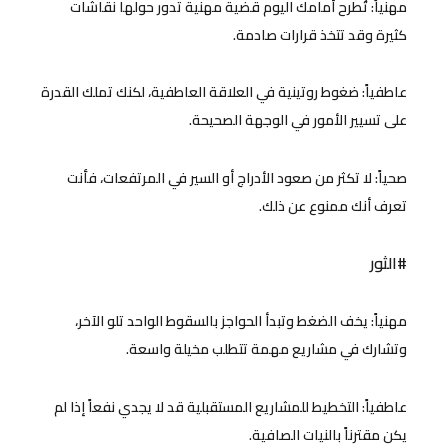
مهنياً: تُطرح أمامك اليوم قضية مهنية تدور حولها نقاشات
كثيرة وقد تتخذ قرارات صادمة.
عاطفياً: ضغوط روتينية في العلاقة العاطفية، لكنك تملك القدرة
على تسيير الأمور في الوجهة الصحيحة.
صحياً: لا تكثر من صعود الأدراج أو السير في المرتفعات، فأنت
تعرف أنك ممنوع عن ذلك.
#الثور
مهنياً: يخف الضغط وتبدأ الحواجز بالسقوط الواحد تلو الآخر،
وتشارك في مشاريع مهمة تتطلب مخيلة واسعة.
عاطفياً: التخطيط للمشاريع المستقبلية قد لا يجدي نفعاً إذا لم
يكن مقترناً بالنيات الصافية.