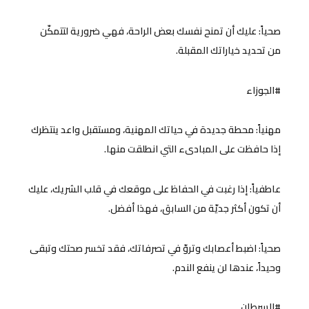
صحياً: عليك أن تمنح نفسك بعض الراحة، فهي ضرورية لتتمكّن
من تحديد خياراتك المقبلة.
#الجوزاء
مهنياً: محطة جديدة في حياتك المهنية، ومستقبل واعد ينتظرك
إذا حافظت على المبادىء التي انطلقت منها.
عاطفياً: إذا رغبت في الحفاظ على موقعك في قلب الشريك، عليك
أن تكون أكثر جديّة من السابق، فهذا أفضل.
صحياً: اضبط أعصابك وتروّ في تصرفاتك، فقد تخسر صحتك وتبقى
وحيداً، عندها لن ينفع الندم.
#السرطان