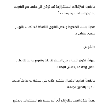
عاطفياً: تصرّفاتك الاستفزازية قد تؤدّي الى خلاف مع الشريك
وتكون العواقب وخيمة جداً.
صحياً: بسبب الضغوط وبعض القوى النافذة قد تصاب بانهيار
عصبي مفاجئ.
#القوس
مهنياً: تكون الأجواء في العمل هادئة وتقوم بواجباتك على
أكمل وجه ما يدهش الزملاء.
عاطفياً: تعاود الاتصال بشخص كنت على علاقة به سابقاً بعدما
شعرت بالحنين تجاهه.
صحياً: شدّة انفعالاتك إزاء أي أمر بسيط يثير الاستغراب، ويدفع