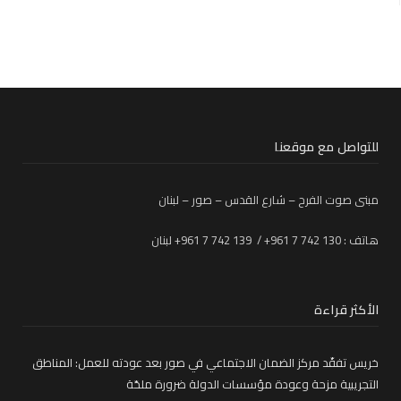
للتواصل مع موقعنا
مبنى صوت الفرح – شارع القدس – صور – لبنان
هاتف : 130 742 7 961+ / 139 742 7 961+ لبنان
الأكثر قراءة
خريس تفقّد مركز الضمان الاجتماعي في صور بعد عودته للعمل: المناطق
التجريبية مزحة وعودة مؤسسات الدولة ضرورة ملحّة