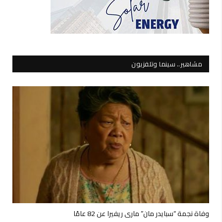
مشاهير.. سينما وتلفزيون
وفاة نجمة “سبايدر مان” ماري ريفيرا عن 82 عامًا