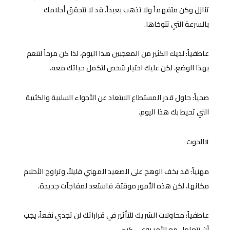
تنازل وكن متفهماً ولا تذهب بعيداً، قد لا تتحقق أحلامك
بالسرعة التي تتوخاها.
عاطفياً: لديك الكثير من المعجبين هذا اليوم، لذا كن مرحاً لتنعم
بهذا الوضع، لكن عليك اختيار شخص لتكمل حياتك معه.
صحياً: حاول قدر المستطاع الابتعاد عن الأجواء السلبية والكئيبة
التي تحيط بك هذا اليوم.
#الحوت
مهنياً: قد يخف الوهج على الصعيد المهني قليلاً، وتراوح الأحلام
مكانها، لكن هذه الأمور موقتة، فاستعد لمفاجآت جديدة.
عاطفياً: محاولات الشريك للتأثير في قراراتك لن تجدي نفعاً، يجب
أن تتعامل مع الأمر بوعي كبير.