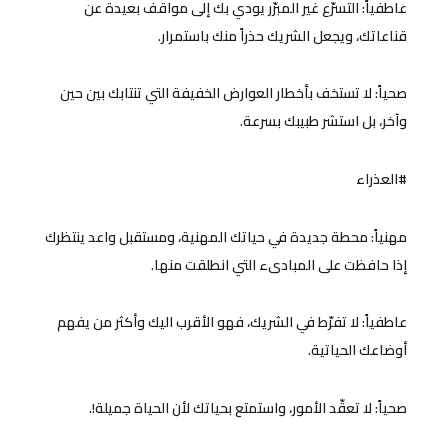
عاطفياً: التسرّع غير المبرّر يودي بك إلى مواقف بعيدة عن
قناعاتك، ويجعل الشريك حذراً منك باستمرار.
صحياً: لا تستخف بأخطار العوارض الخفيفة التي تنتابك بين حين
وآخر، بل استشر طبيبك بسرعة.
#العذراء
مهنياً: محطة جديدة في حياتك المهنية، ومستقبل واعد ينتظرك
إذا حافظت على المبادىء التي انطلقت منها.
عاطفياً: لا تفرّط في الشريك، فهو الأقرب اليك وأكثر من يفهم
أوضاعك الحياتية.
صحياً: لا تعقّد الأمور، واستمتع بحياتك لأن الحياة جميلة!.