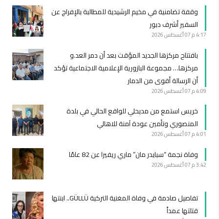
وقفة تضامنية في مخيم الرشيدية للمطالبة بالإفراج عن
السفير أشرف دبور
4:17 م
07 أغسطس 2026
بافتتاح مركزها الجديد المؤقت بعد أن دمر العد.و
مركزها… مجموعة البازورية الإعلامية الاجتماعية تؤكد
أن الرسالة أقوى من الدمار
4:09 م
07 أغسطس 2026
خريس استمع من مديحلي للواقع الحالي في بلدة
المنصوري وتأمين عودة آمنة للاهالي
4:01 م
07 أغسطس 2026
وفاة نجمة “سبايدر مان” ماري ريفيرا عن 82 عامًا
3:42 م
07 أغسطس 2026
تفاصيل صادمة في وفاة المغنية التركية GÜLLÜ.. ابنتها
قتلتها عمداً