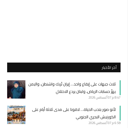
أخر الأخبار
ثلاث جبهات على إيقاع واحد… إيران تُربك واشنطن، واليمن
يهزّ حسابات الرياض، ولبنان يردع الاحتلال
8:47 م
07 أغسطس 2026
لأنو صور بتحب الحياة… لاقونا على مدى ثلاثة أيام على
الكورنيش البحري الجنوبي
6:58 م
07 أغسطس 2026