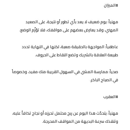
#الميزان
مهنياً: يوم ضعيف لا يعد بأي تطور أو نتيجة، على الصعيد
المهني، وقد يعترض بعضهم على مواقفك، فلا تؤزّم الوضع.
عاطفياً: المواجهة بالحقيقة صعبة، لكنها في النهاية تحدد
طبيعة العلاقة بالشريك وتضع النقاط على الحروف.
صحياً: ممارسة المشي في السهول القريبة منك مفيد، وخصوصاً
في الصباح الباكر.
#العقرب
مهنياً: يتحدّث هذا اليوم عن ربح محتمل تحرزه أو نجاح تكافأ عليه،
وتنقذك سرعة البديهة من المواقف المحرجة.