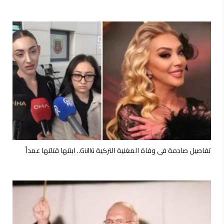
تفاصيل صادمة في وفاة المغنية التركية Güllü.. ابنتها قتلتها عمداً