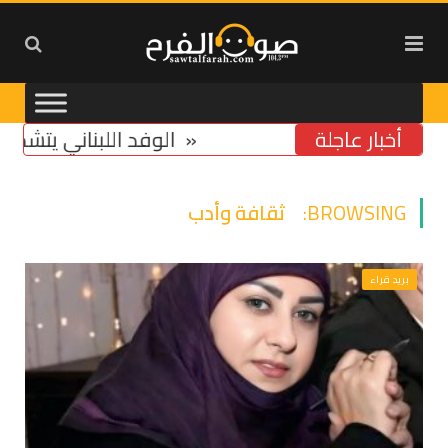
أخبار عاجلة
تخوّف من استمرار تشدّد ومماطلة «اسرائيل»
الوفد اللبناني يتشدد في مس
BROWSING:
ثقافة وأدب
بريد قراء