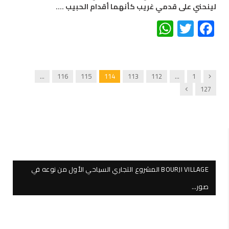
لينحني على قدمي غريب كأنهما أقدام الحبيب .…
WhatsApp
Twitter
Facebook
Previous
…
116
115
114
113
112
…
1
Next
127
BOURJI VILLAGE المشروع التجاري السياحي الأول من نوعه في
صور…