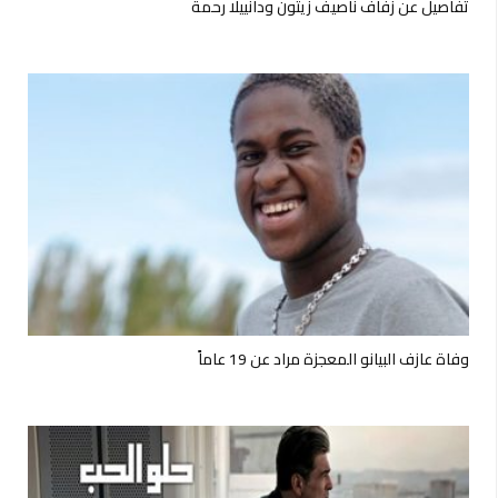
تفاصيل عن زفاف ناصيف زيتون ودانييلا رحمة
وفاة عازف البيانو المعجزة مراد عن 19 عاماً