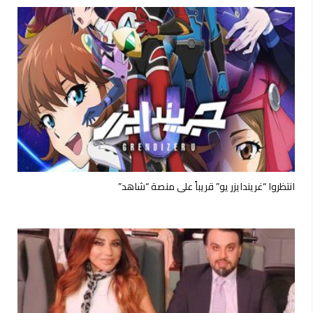
انتظروا “غريندايزر يو” قريباً على منصة “شاهد”