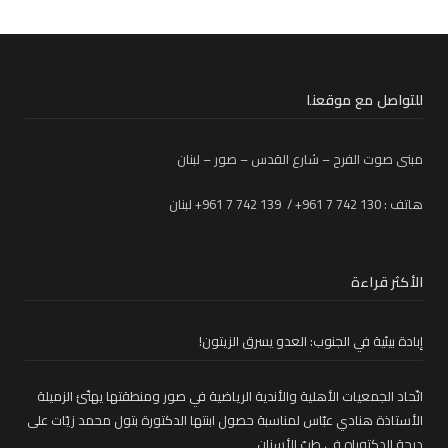
للتواصل مع موقعنا
مبنى صوت الفرح – شارع القدس – صور – لبنان
هاتف : 130 742 7 961+ / 139 742 7 961+ لبنان
الأكثر قراءة
إبادة بيئية في الجنوب: العدو يسرق الزيتون!
اتّحاد الجمعيات الأهلية والأندية الرياضية في صور ومنطقتها يهنّئ الزميلة
الأستاذة هنادي عبّاس لمناسبة حصول ابنتها الدكتورة بتول محمد زيّات على
درجة الدكتوراه في طبّ الأسنان