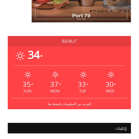
BEIRUT
34
°
35
37
33
30
°
°
°
°
SUN
MON
TUE
WED
للمزيد من المعلومات إضغط هنا
وفيات