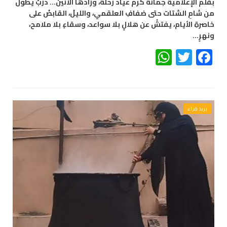
بقلم الإعلامية جمانة كرم عياد رحلةٌ، وزادها الأنين… دربٌ يطولُ
من شامِ الشتات حتى ضفافِ العلقمي، والليلُ، القابضُ على
خاصرةِ الأيام، يفتشُ عن هلالٍ بلا سواعد، وسقاءٍ بلا ملامح،
ونهرٍ…
WhatsApp
Twitter
Facebook
بريد قراء