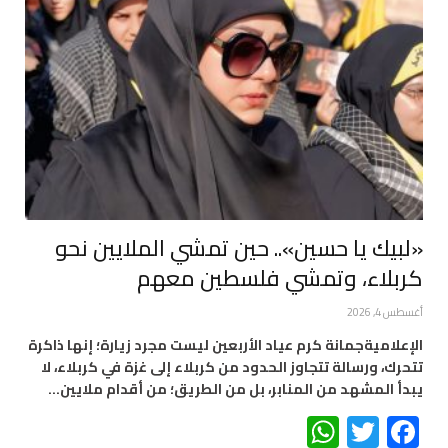
«لبيك يا حسين».. حين تمشي الملايين نحو
كربلاء، وتمشي فلسطين معهم
أغسطس 4, 2026
الإعلاميةجمانة كرم عياد الأربعين ليست مجرد زيارة؛ إنها ذاكرة
تتحرك، ورسالة تتجاوز الحدود من كربلاء إلى غزة في كربلاء، لا
يبدأ المشهد من المنابر، بل من الطريق؛ من أقدام ملايين…
WhatsApp
Twitter
Facebook