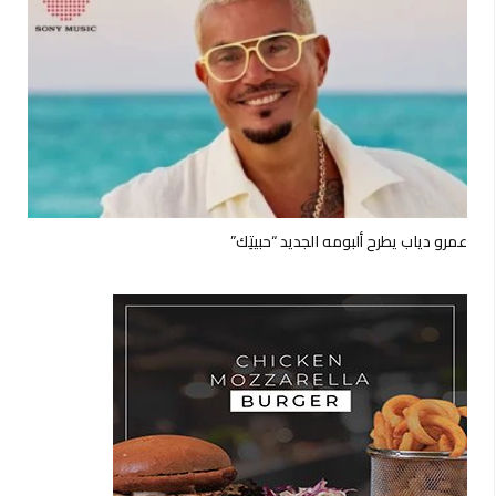
عمرو دياب يطرح ألبومه الجديد “حبيتِك”