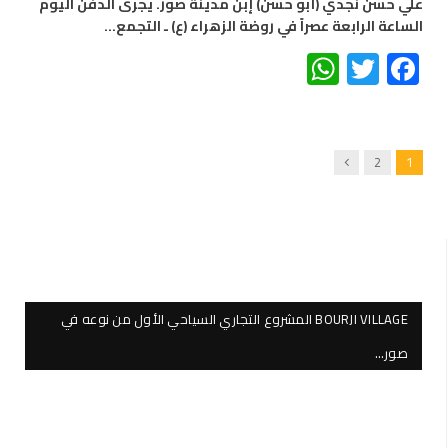
علي حسن نجدي (أبو حسن) إبن مدينة صور. يجرى الدفن اليوم
الساعة الرابعة عصراً في روضة الزهراء (ع) ـ التجمع…
WhatsApp
Twitter
Facebook
Next
2
1
BOURJI VILLAGE المشروع التجاري السياحي الأول من نوعه في
صور…