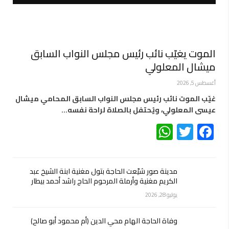
الموت يغيّب نائب رئيس مجلس النواب السابق
ميشال المعلولي
أغسطس 5, 2026
غيّب الموت نائب رئيس مجلس النواب السابق المحامي ميشال
عيسى المعلولي، ويُحتفل بالصلاة لراحة نفسه…
WhatsApp
Twitter
Facebook
مدينة صور شيّعت الحاجة بتول مغنية ابنة الشيخ عبد
الكريم مغنية وأرملة المرحوم الحاج راشد أحمد بيطار
يوليو 28, 2026
وفاة الحاجة الهام محي الدين (أم محمود أبو صالح)