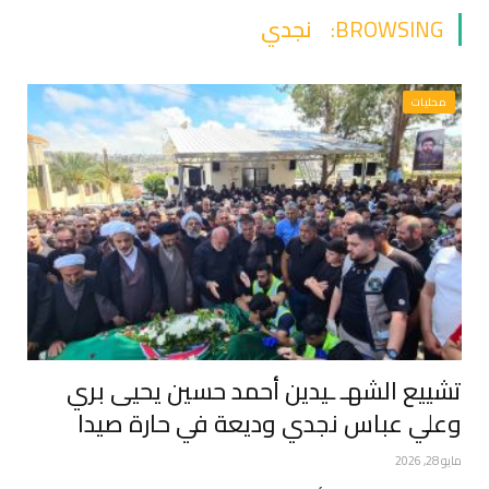
BROWSING:
نجدي
محليات
تشييع الشهـ ـيدين أحمد حسين يحيى بري
وعلي عباس نجدي وديعة في حارة صيدا
مايو 28, 2026