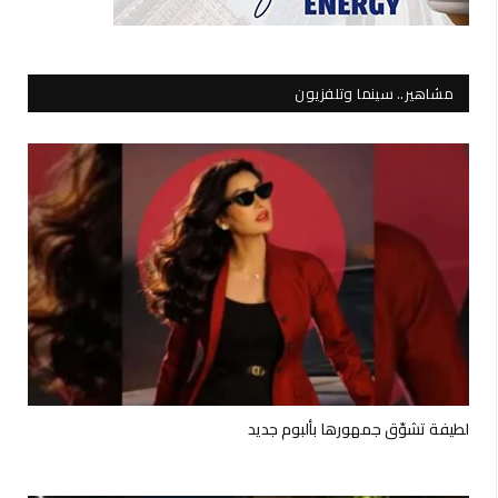
مشاهير.. سينما وتلفزيون
لطيفة تشوّق جمهورها بألبوم جديد