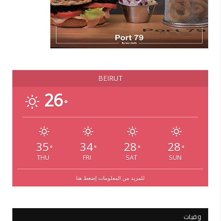
BEIRUT
26
°
35
34
28
28
°
°
°
°
THU
FRI
SAT
SUN
للمزيد من المعلومات إضغط هنا
وفيات