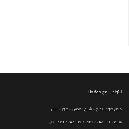
للتواصل مع موقعنا
مبنى صوت الفرح – شارع القدس – صور – لبنان
هاتف : 130 742 7 961+ / 139 742 7 961+ لبنان