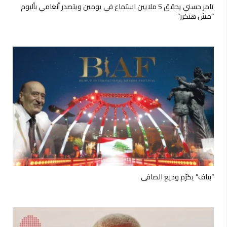
تامر حسني يحقق 5 ملايين استماع في يومين ويتصدر أنغامي بألبوم
“مش هتكرر”
“بياف” يكرّم وديع الصافي