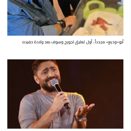
أبو«وديع» مجدداً.. أول تعليق لجورج وسوف بعد ولادة حفيده