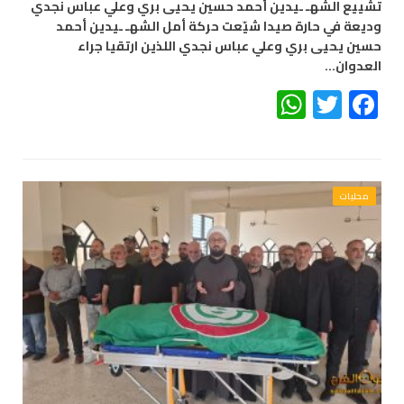
تشييع الشهـ ـيدين أحمد حسين يحيى بري وعلي عباس نجدي
وديعة في حارة صيدا شيّعت حركة أمل الشهـ ـيدين أحمد
حسين يحيى بري وعلي عباس نجدي اللذين ارتقيا جراء
العدوان…
WhatsApp
Twitter
Facebook
محليات