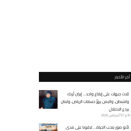
أخر الأخبار
ثلاث جبهات على إيقاع واحد… إيران تُربك
واشنطن، واليمن يهزّ حسابات الرياض، ولبنان
يردع الاحتلال
8 م
07 أغسطس 2026
لأنو صور بتحب الحياة… لاقونا على مدى