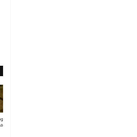
وف
مار