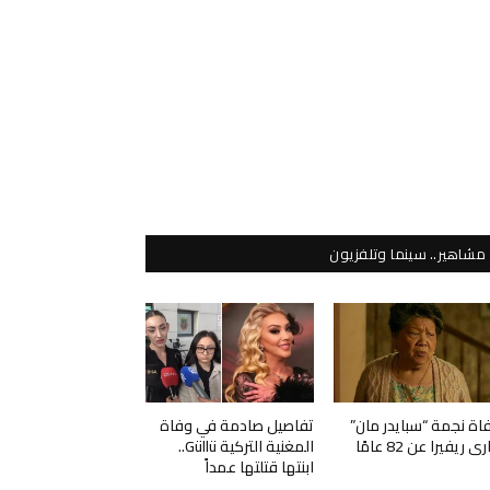
مشاهير.. سينما وتلفزيون
اة نجمة “سبايدر مان”
تفاصيل صادمة في وفاة
ي ريفيرا عن 82 عامًا
المغنية التركية Güllü..
ابنتها قتلتها عمداً