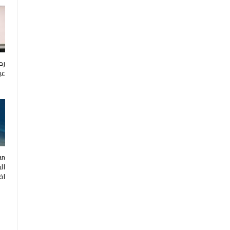
رح
عب
ال
اف