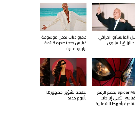
يل المايسترو العراقي
عمرو دياب يدخل موسوعة
د الرزاق العزاوي
غينيس بعد تصدره قائمة
بيلبورد عربية
Spider Man يحطم الرقم
لطيفة تشوّق جمهورها
قياسي لأعلى إيرادات
بألبوم جديد
تتاحية بأميركا الشمالية