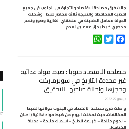
جالت فرق مصلحة الاقتصاد والتجارة في الجنوب في جميع
اقضية المحافظة والنتيجة ثلاثة محاضر ضبط . وشملت
الجولة معامل الطحينة في منطقتي الغازية وصور ونظم
محضري ضبط بحق معملين لعدم…
WhatsApp
Twitter
Facebook
مصلحة الاقتصاد جنوبا : ضبط مواد غذائية
غير محددة التاريخ في سوبرماركت
وحجزها وإحالة صاحبها للتحقيق
ديسمبر 22, 2022
واصلت فرق مصلحة الاقتصاد في الجنوب جولاتها لضبط
:47
المخالفات، حيث تمكنت اليوم من ضبط مواد غذائية ( اجبان
– لحوم مثلجة – كريمة للطبخ – اسماك مثلجة – عجينة
الكنافة)…