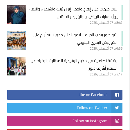
ثلاث جبهات على إيقاع واحد… إيران تُربك واشنطن، واليمن
يهزّ حسابات الرياض، ولبنان يردع الاحتلال
8:47 م
07 أغسطس 2026
لأنو صور بتحب الحياة… لاقونا على مدى ثلاثة أيام على
الكورنيش البحري الجنوبي
6:58 م
07 أغسطس 2026
وقفة تضامنية في مخيم الرشيدية للمطالبة بالإفراج عن
السفير أشرف دبور
4:17 م
07 أغسطس 2026
Like on Facebook
Follow on Twitter
Follow on Instagram