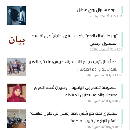
سرقة سنترال زوق مكايل
1:04 م
08 أغسطس 2026
“روابط القطاع العام”: إضراب الاثنين احتجاجاً على تقسيط
المفعول الرجعي
1:00 م
08 أغسطس 2026
بدء أعمال تزفيت جسر القاسمية.. خريس: ما دمّره العدو
نعيد بناءه بإرادة الجنوبيين
11:09 ص
08 أغسطس 2026
السعودية تتقدم إلى الواجهة… وطهران تُحكم الطوق
وصنعاء والجنوب يغيّران المعادلة
10:20 ص
08 أغسطس 2026
سقلاوي بحث مع رئيس بلدية رميش في حلول مناسبة”
لتسلُّم التبغ من قرى المنطقة
10:15 ص
08 أغسطس 2026