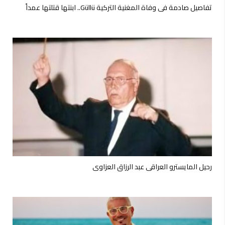
تفاصيل صادمة في وفاة المغنية التركية Güllü.. ابنتها قتلتها عمداً
رحيل المايسترو العراقي عبد الرزاق العزاوي