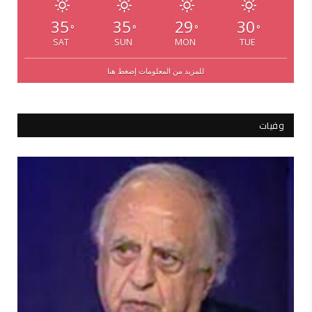
35
35
29
30
°
°
°
°
SAT
SUN
MON
TUE
للمزيد من المعلومات إضغط هنا
وفيات