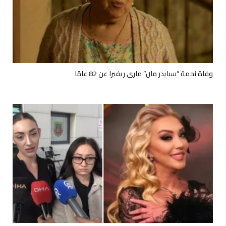
وفاة نجمة “سبايدر مان” ماري ريفيرا عن 82 عامًا