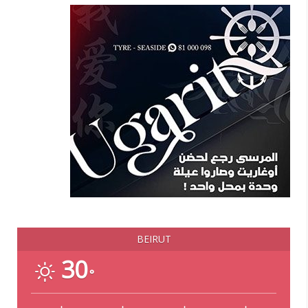
BEIRUT
30
°