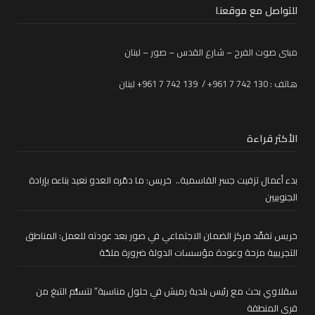
للتواصل مع موقعنا
مبنى صوت الفرح – شارع القدس – صور – لبنان
هاتف : 130 742 7 961+ / 139 742 7 961+ لبنان
الأكثر قراءة
بدء أعمال تزفيت جسر القاسمية.. خريس: ما دمّره العدو نعيد بناءه بإرادة
الجنوبيين
خريس تفقّد مركز الضمان الاجتماعي في صور بعد عودته للعمل: المناطق
التجريبية مزحة وعودة مؤسسات الدولة ضرورة ملحّة
سقلاوي بحث مع رئيس بلدية رميش في حلول مناسبة” لتسلُّم التبغ من
قرى المنطقة