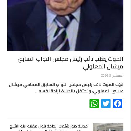
الموت يغيّب نائب رئيس مجلس النواب السابق
ميشال المعلولي
أغسطس 5, 2026
غيّب الموت نائب رئيس مجلس النواب السابق المحامي ميشال
عيسى المعلولي، ويُحتفل بالصلاة لراحة نفسه…
WhatsApp
Twitter
Facebook
مدينة صور شيّعت الحاجة بتول مغنية ابنة الشيخ