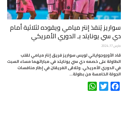
سواريز يُنقذ إنتر ميامي ويقوده لثلاثية أمام
دي سي يونايتد بـ الدوري الأمريكي
مارس 17, 2024
قاد الأوروجواياني لويس سواريز فريق إنتر ميامي لقلب
الطاولة على خصمه دي سي يونايتد في مباراتهما مساء السبت
في الدوري الأمريكي. وتلاقى الفريقان في إطار منافسات
الجولة الخامسة من بطولة…
WhatsApp
Twitter
Facebook