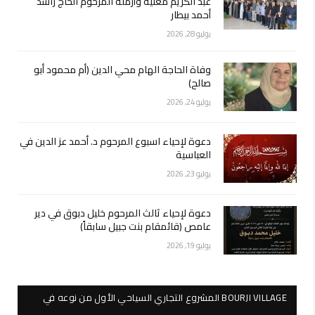
عبد الكريم مغنية وأرملة المرحوم الحاج راشد
أحمد بيطار
يوليو 28, 2026
وفاة الحاجة الهام محي الدين (أم محمود أبو
صالح)
يوليو 24, 2026
دعوة لإحياء اسبوع المرحوم د. أحمد عز الدين في
العباسية
يوليو 23, 2026
دعوة لإحياء ثالث المرحوم خليل دبوق في دير
عامص (قائمقام بنت جبيل سابقاً)
يوليو 19, 2026
BOURJI VILLAGE المشروع التجاري السياحي الأول من نوعه في