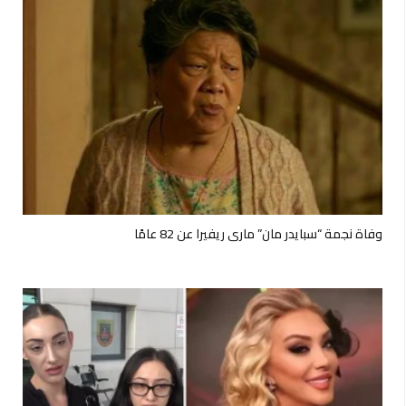
وفاة نجمة “سبايدر مان” ماري ريفيرا عن 82 عامًا