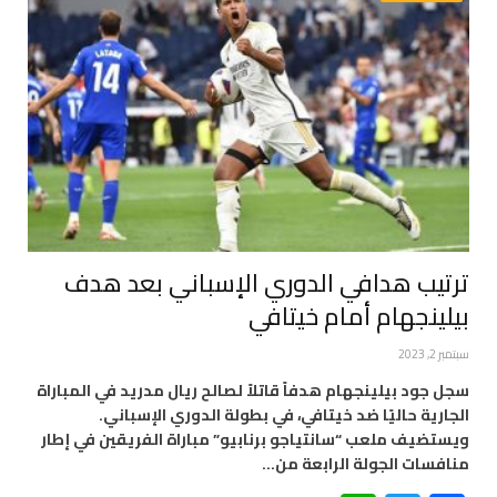
ترتيب هدافي الدوري الإسباني بعد هدف
بيلينجهام أمام خيتافي
سبتمبر 2, 2023
سجل جود بيلينجهام هدفاً قاتلاً لصالح ريال مدريد في المباراة
الجارية حاليًا ضد خيتافي، في بطولة الدوري الإسباني.
ويستضيف ملعب “سانتياجو برنابيو” مباراة الفريقين في إطار
منافسات الجولة الرابعة من…