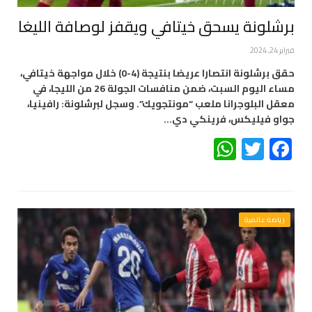
برشلونة يسحق خيتافي ويقفز لوصافة الليغا
فبراير 24, 2024
حقق برشلونة انتصارا عريضا بنتيجة (4-0) خلال مواجهة خيتافي،
مساء اليوم السبت، ضمن منافسات الجولة 26 من الليجا، في
معقل البلوجرانا ملعب “مونتجويك”. وسجل لبرشلونة: رافينيا،
جواو فيليكس، فرينكي دي…
WhatsApp
Twitter
Facebook
رياضة عالمية