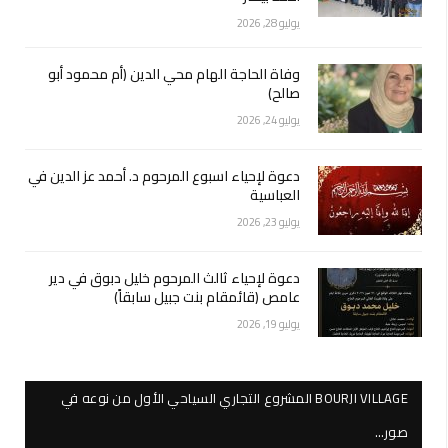
يوليو 28, 2026
وفاة الحاجة الهام محي الدين (أم محمود أبو
صالح)
يوليو 24, 2026
دعوة لإحياء اسبوع المرحوم د. أحمد عز الدين في
العباسية
يوليو 23, 2026
دعوة لإحياء ثالث المرحوم خليل دبوق في دير
عامص (قائمقام بنت جبيل سابقاً)
يوليو 19, 2026
BOURJI VILLAGE المشروع التجاري السياحي الأول من نوعه في
صور…