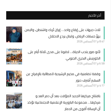
أخر الأخبار
ثلاث جبهات على إيقاع واحد… إيران تُربك واشنطن، واليمن
يهزّ حسابات الرياض، ولبنان يردع الاحتلال
8:47 م
07 أغسطس 2026
لأنو صور بتحب الحياة… لاقونا على مدى ثلاثة أيام على
الكورنيش البحري الجنوبي
6:58 م
07 أغسطس 2026
وقفة تضامنية في مخيم الرشيدية للمطالبة بالإفراج عن
السفير أشرف دبور
4:17 م
07 أغسطس 2026
بافتتاح مركزها الجديد المؤقت بعد أن دمر العد.و
مركزها… مجموعة البازورية الإعلامية الاجتماعية تؤكد
أن الرسالة أقوى من الدمار