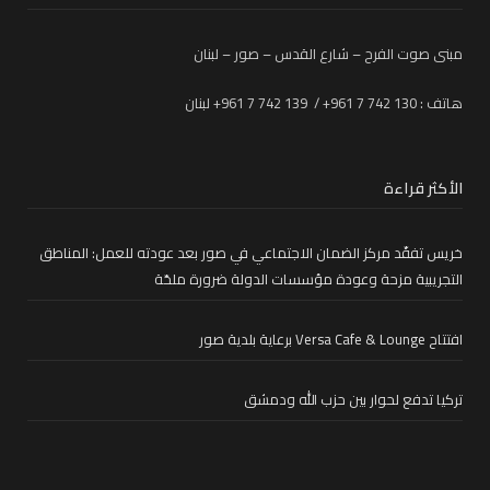
مبنى صوت الفرح – شارع القدس – صور – لبنان
هاتف : 130 742 7 961+ / 139 742 7 961+ لبنان
الأكثر قراءة
خريس تفقّد مركز الضمان الاجتماعي في صور بعد عودته للعمل: المناطق
التجريبية مزحة وعودة مؤسسات الدولة ضرورة ملحّة
افتتاح Versa Cafe & Lounge برعاية بلدية صور
تركيا تدفع لحوار بين حزب الله ودمشق