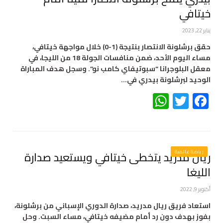
خيتافي
يناير 22, 2023
حقق برشلونة الانتصار بنتيجة (1-0) خلال مواجهة خيتافي،
مساء اليوم الأحد، ضمن منافسات الجولة 18 من الليجا، في
معقل البلوجرانا “سبوتيفاي كامب نو”. وسجل هدف المباراة
الوحيد لبرشلونة بيدري في…
WhatsApp
Twitter
Facebook
رياضة عالمية
ريال مدريد يتخطى خيتافي ويستعيد صدارة
الليغا
أكتوبر 9, 2022
استعاد فريق ريال مدريد، صدارة الدوري الإسباني من برشلونة،
بفوز بهدف دون رد أمام مضيفه خيتافي، مساء السبت. وحل