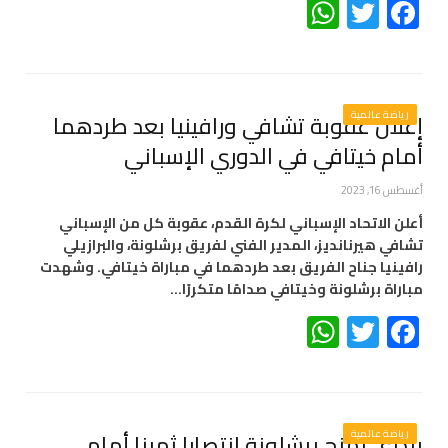
WhatsApp
Twitter
Facebook
رياضة عالمية
إعلان عقوبة تشافي ورافينيا بعد طردهما
أمام خيتافي في الدوري الإسباني
أغسطس 16, 2023
أعلن الاتحاد الإسباني لكرة القدم، عقوبة كل من الإسباني
تشافي هيرنانديز، المدير الفني لفريق برشلونة، والبرازيلي
رافينيا جناح الفريق بعد طردهما في مباراة خيتافي. وشهدت
مباراة برشلونة وخيتافي صدامًا متكررًا…
WhatsApp
Twitter
Facebook
رياضة عالمية
بيدري يمنح برشلونة انتصارا ثمينا أمام