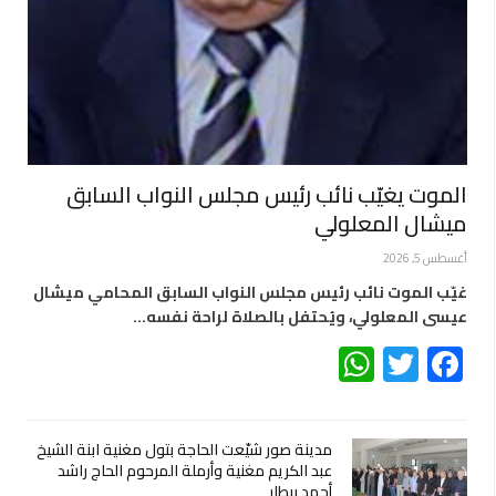
الموت يغيّب نائب رئيس مجلس النواب السابق
ميشال المعلولي
أغسطس 5, 2026
غيّب الموت نائب رئيس مجلس النواب السابق المحامي ميشال
عيسى المعلولي، ويُحتفل بالصلاة لراحة نفسه…
WhatsApp
Twitter
Facebook
مدينة صور شيّعت الحاجة بتول مغنية ابنة الشيخ
عبد الكريم مغنية وأرملة المرحوم الحاج راشد
أحمد بيطار