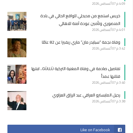
4:09 م
07 أغسطس 2026
خريس استمع من مديحلي للواقع الحالي في بلدة
المنصوري وتأمين عودة آمنة للاهالي
4:01 م
07 أغسطس 2026
وفاة نجمة “سبايدر مان” ماري ريفيرا عن 82 عامًا
3:42 م
07 أغسطس 2026
تفاصيل صادمة في وفاة المغنية التركية GÜLLÜ.. ابنتها
قتلتها عمداً
3:40 م
07 أغسطس 2026
رحيل المايسترو العراقي عبد الرزاق العزاوي
3:38 م
07 أغسطس 2026
Like on Facebook