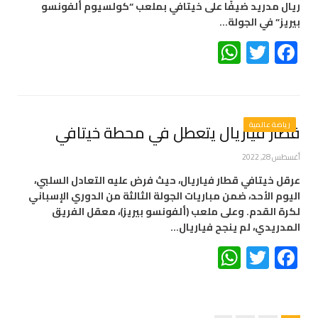
ريال مدريد ضيفًا على خيتافي بملعب “كولسيوم ألفونسو
بيريز” في الجولة…
WhatsApp
Twitter
Facebook
رياضة عالمية
قطار فياريال يتعطل في محطة خيتافي
أغسطس 28, 2022
عرقل خيتافي قطار فياريال، حيث فرض عليه التعادل السلبي،
اليوم الأحد، ضمن مباريات الجولة الثالثة من الدوري الإسباني
لكرة القدم. وعلى ملعب (ألفونسو بيريز)، معقل الفريق
المدريدي، لم ينجح فياريال…
WhatsApp
Twitter
Facebook