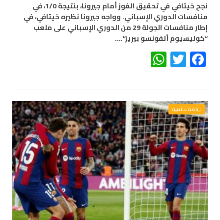
نجح خيتافي في تحقيق الفوز أمام جيرونا، بنتيجة 1/0، في
منافسات الدوري الإسباني. وواجه جيرونا نظيره خيتافي، في
إطار منافسات الجولة 29 من الدوري الإسباني على ملعب
“كوليسيوم ألفونسو بيريز”.…
WhatsApp
Twitter
Facebook
رياضة عالمية