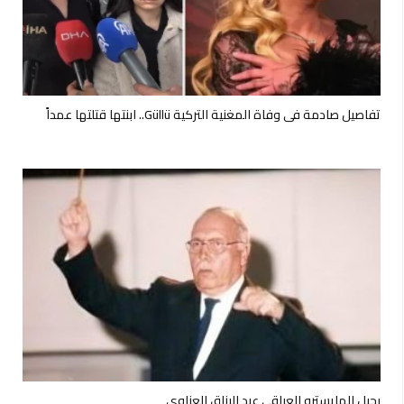
تفاصيل صادمة في وفاة المغنية التركية Güllü.. ابنتها قتلتها عمداً
رحيل المايسترو العراقي عبد الرزاق العزاوي