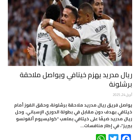
ريال مدريد يهزم خيتافي ويواصل ملاحقة
برشلونة
أبريل 24, 2025
يواصل فريق ريال مدريد ملاحقة برشلونة، وحقق الفوز أمام
خيتافي بهدف دون مقابل في بطولة الدوري الإسباني. وحل
ريال مدريد ضيفًا على خيتافي بملعب “كوليسيوم ألفونسو
بيريز”، في إطار منافسات…
WhatsApp
Twitter
Facebook