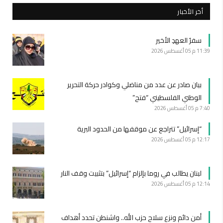
أخر الأخبار
سفرُ العهدِ الأخير
11:39 م
05 أغسطس 2026
بيان صادر عن عدد من مناضلي وكوادر حركة التحرير
الوطني الفلسطيني “فتح”
7:40 م
05 أغسطس 2026
“إسرائيل” تتراجع عن موقفها من الحدود البرية
12:17 م
05 أغسطس 2026
لبنان يطالب في روما بإلزام “إسرائيل” بتثبيت وقف النار
12:14 م
05 أغسطس 2026
أمن دائم ونزع سلاح حزب الله.. واشنطن تحدد أهداف