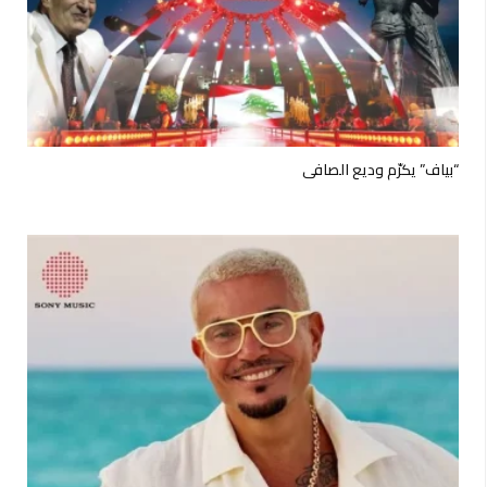
“بياف” يكرّم وديع الصافي