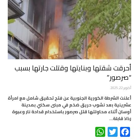
أحرقت شقتها وبنايتها وقتلت جارتها بسبب
“صرصور”
أكتوبر 22, 2025
أعلنت الشرطة الكورية الجنوبية عن فتح تحقيق شامل مع امرأة
عشرينية بعد نشوب حريق ضخم في مبنى سكني بمدينة
أوسان أثناء محاولتها قتل صرصور باستخدام قداحة نار وعبوة
رذاذ قابلة…
WhatsApp
Twitter
Facebook