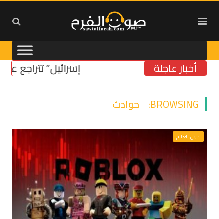
أخبار عاجلة
“إسرائيل” تتراجع عن موقفها 
BROWSING:
حوادث
حول العالم