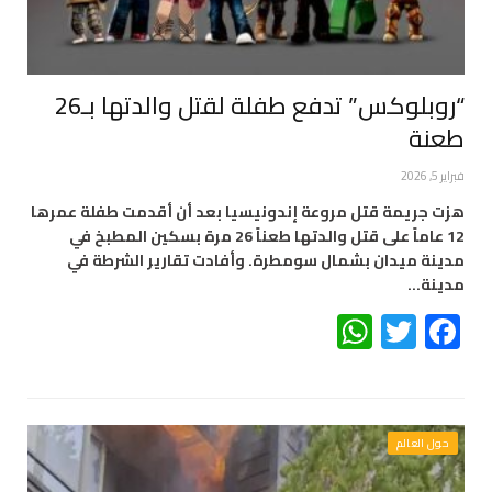
“روبلوكس” تدفع طفلة لقتل والدتها بـ26
طعنة
فبراير 5, 2026
هزت جريمة قتل مروعة إندونيسيا بعد أن أقدمت طفلة عمرها
12 عاماً على قتل والدتها طعناً 26 مرة بسكين المطبخ في
مدينة ميدان بشمال سومطرة. وأفادت تقارير الشرطة في
مدينة…
WhatsApp
Twitter
Facebook
حول العالم