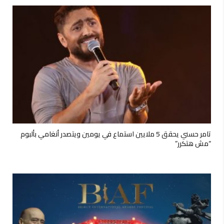
تامر حسني يحقق 5 ملايين استماع في يومين ويتصدر أنغامي بألبوم
“مش هتكرر”