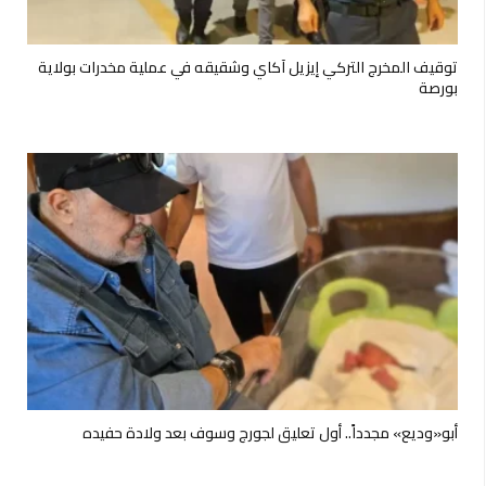
توقيف المخرج التركي إيزيل آكاي وشقيقه في عملية مخدرات بولاية
بورصة
أبو«وديع» مجدداً.. أول تعليق لجورج وسوف بعد ولادة حفيده