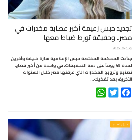
تجديد حبس زعيمة أكبر عصابة مخدرات في
مصر.. وحقيقة تورط ضباط معها
يونيو 26, 2025
جدّدت المحكمة المختصة حبس الإعلامية سارة خليفة وآخرين
لمدة 45 يوماً على ذمة التحقيقات، في واحدة من أكبر قضايا
تصنيع وترويج المخدرات التي عرفتها مصر خلال السنوات
الأخيرة، بعد تفكيك…
WhatsApp
Twitter
Facebook
حول العالم