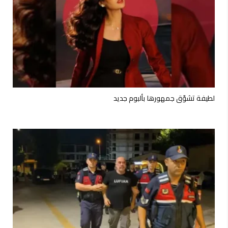
لطيفة تشوّق جمهورها بألبوم جديد