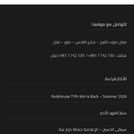
للتواصل مع موقعنا
مبنى صوت الفرح – شارع القدس – صور – لبنان
هاتف : 130 742 7 961+ / 139 742 7 961+ لبنان
الأكثر قراءة
RestHouse TYR: We’re Back – Summer 2026
سفرُ العهدِ الأخير
سيبقى الحسين – الإعلامية جمانة كرم عياد