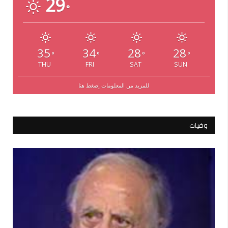
29
°
35
34
28
28
°
°
°
°
THU
FRI
SAT
SUN
للمزيد من المعلومات إضغط هنا
وفيات