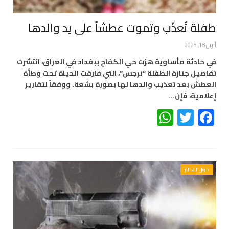
طفلة تُعذّب وتموت عطشاً على يد والدها
أبريل 18, 2025
في حادثة مأساوية هزت حي الكفاح ببغداد في العراق، انتشرت
تفاصيل جنازة الطفلة “نرجس”، التي فارقت الحياة تحت وطأة
العطش بعد تعذيب والدها لها بصورة بشعة. ووفقاً لتقارير
إعلامية، فإن…
WhatsApp
Twitter
Facebook
حول العالم