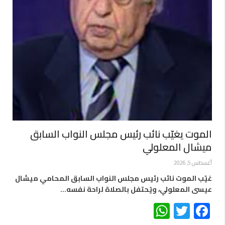
الموت يغيّب نائب رئيس مجلس النواب السابق
ميشال المعلولي
أغسطس 5, 2026
غيّب الموت نائب رئيس مجلس النواب السابق المحامي ميشال
عيسى المعلولي، ويُحتفل بالصلاة لراحة نفسه…
WhatsApp
Twitter
Facebook