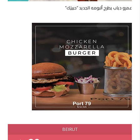
عمرو دياب يطرح ألبومه الجديد “حبيتِك”
BEIRUT