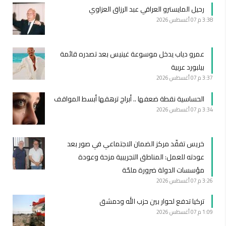
رحيل المايسترو العراقي عبد الرزاق العزاوي
3:38 م
07 أغسطس 2026
عمرو دياب يدخل موسوعة غينيس بعد تصدره قائمة
بيلبورد عربية
3:37 م
07 أغسطس 2026
الحساسية نقطة ضعفها .. أبراج ترهقها أبسط المواقف
3:34 م
07 أغسطس 2026
خريس تفقّد مركز الضمان الاجتماعي في صور بعد
عودته للعمل: المناطق التجريبية مزحة وعودة
مؤسسات الدولة ضرورة ملحّة
3:26 م
07 أغسطس 2026
تركيا تدفع لحوار بين حزب الله ودمشق
1:09 م
07 أغسطس 2026