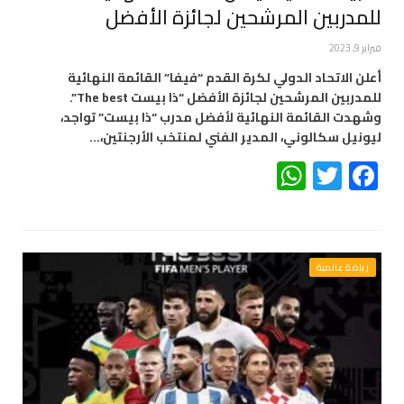
للمدربين المرشحين لجائزة الأفضل
فبراير 9, 2023
أعلن الاتحاد الدولي لكرة القدم “فيفا” القائمة النهائية
للمدربين المرشحين لجائزة الأفضل “ذا بيست The best”.
وشهدت القائمة النهائية لأفضل مدرب “ذا بيست” تواجد،
ليونيل سكالوني، المدير الفني لمنتخب الأرجنتين،…
WhatsApp
Twitter
Facebook
رياضة عالمية