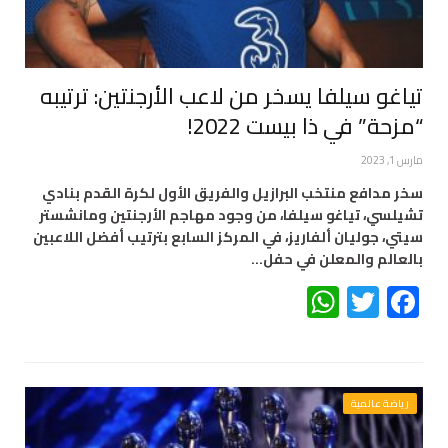
تياغو سيلفا يسخر من لاعب الأرجنتين: ترتيبه
“مزحة” في ذا بيست 2022!
مارس 1, 2023
سخر مدافع منتخب البرازيل والفريق الأول لكرة القدم بنادي
تشيلسي، تياغو سيلفا، من وجود مهاجم الأرجنتين ومانشستر
سيتي، جوليان ألفاريز، في المركز السابع بترتيب أفضل اللاعبين
بالعالم والمعلن في حفل…
WhatsApp
Twitter
Facebook
رياضة عالمية