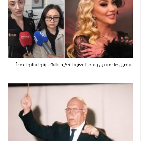
تفاصيل صادمة في وفاة المغنية التركية Güllü.. ابنتها قتلتها عمداً