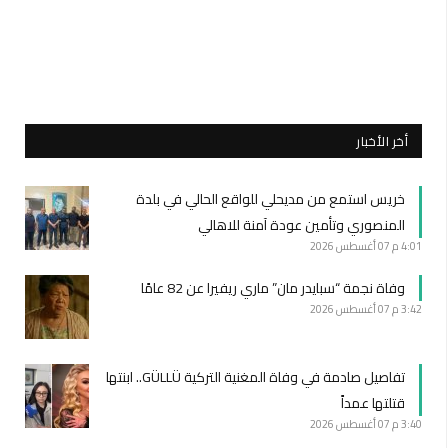
أخر الأخبار
خريس استمع من مديحلي للواقع الحالي في بلدة
المنصوري وتأمين عودة آمنة للاهالي
4:01 م
07 أغسطس 2026
وفاة نجمة “سبايدر مان” ماري ريفيرا عن 82 عامًا
3:42 م
07 أغسطس 2026
تفاصيل صادمة في وفاة المغنية التركية GÜLLÜ.. ابنتها
قتلتها عمداً
3:40 م
07 أغسطس 2026