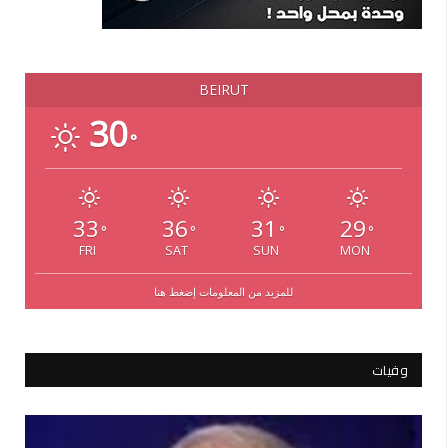
BEIRUT
30
°
33
36
31
29
°
°
°
°
FRI
SAT
SUN
MON
للمزيد من المعلومات إضغط هنا
وفيات