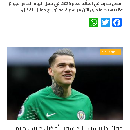
أفضل مدرب في العالم لعام 2024، في حفل اليوم الخاص بجوائز
“ذا بيست”. وتُجرى الآن مراسم قرعة توزيع جوائز الأفضل،…
WhatsApp
Twitter
Facebook
رياضة عالمية
جوائز ذا بيست.. إيدرسون أفضل حارس مرمى