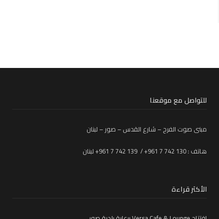
للتواصل مع موقعنا
مبنى صوت الفرح – شارع القدس – صور – لبنان
هاتف : 130 742 7 961+ / 139 742 7 961+ لبنان
الأكثر قراءة
افتتاح Versa Cafe & Lounge برعاية بلدية صور