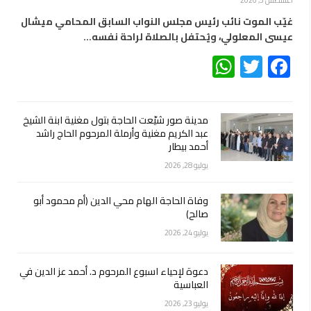
أغسطس 5, 2026
غيّب الموت نائب رئيس مجلس النواب السابق المحامي ميشال
عيسى المعلولي، ويُحتفل بالصلاة لراحة نفسه…
WhatsApp
Twitter
Facebook
مدينة صور شيّعت الحاجة بتول مغنية ابنة الشيخ
عبد الكريم مغنية وأرملة المرحوم الحاج راشد
أحمد بيطار
يوليو 28, 2026
وفاة الحاجة الهام محي الدين (أم محمود أبو
صالح)
يوليو 24, 2026
دعوة لإحياء اسبوع المرحوم د. أحمد عز الدين في
العباسية
يوليو 23, 2026