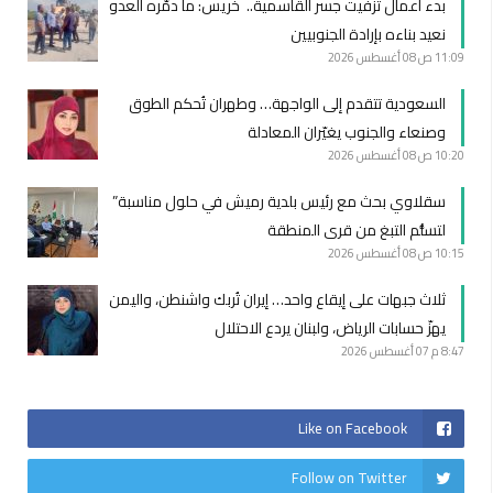
بدء أعمال تزفيت جسر القاسمية.. خريس: ما دمّره العدو
نعيد بناءه بإرادة الجنوبيين
11:09 ص
08 أغسطس 2026
السعودية تتقدم إلى الواجهة… وطهران تُحكم الطوق
وصنعاء والجنوب يغيّران المعادلة
10:20 ص
08 أغسطس 2026
سقلاوي بحث مع رئيس بلدية رميش في حلول مناسبة”
لتسلُّم التبغ من قرى المنطقة
10:15 ص
08 أغسطس 2026
ثلاث جبهات على إيقاع واحد… إيران تُربك واشنطن، واليمن
يهزّ حسابات الرياض، ولبنان يردع الاحتلال
8:47 م
07 أغسطس 2026
Like on Facebook
Follow on Twitter