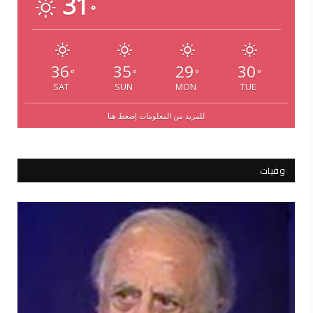
31
°
36
35
29
30
°
°
°
°
SAT
SUN
MON
TUE
للمزيد من المعلومات إضغط هنا
وفيات