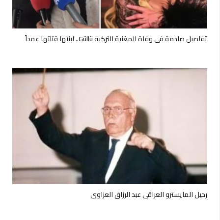
تفاصيل صادمة في وفاة المغنية التركية Güllü.. ابنتها قتلتها عمداً
رحيل المايسترو العراقي عبد الرزاق العزاوي