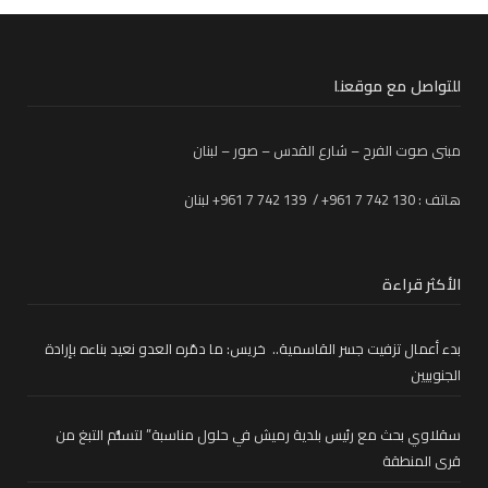
للتواصل مع موقعنا
مبنى صوت الفرح – شارع القدس – صور – لبنان
هاتف : 130 742 7 961+ / 139 742 7 961+ لبنان
الأكثر قراءة
بدء أعمال تزفيت جسر القاسمية.. خريس: ما دمّره العدو نعيد بناءه بإرادة
الجنوبيين
سقلاوي بحث مع رئيس بلدية رميش في حلول مناسبة” لتسلُّم التبغ من
قرى المنطقة