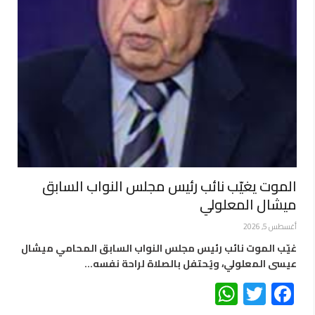
الموت يغيّب نائب رئيس مجلس النواب السابق
ميشال المعلولي
أغسطس 5, 2026
غيّب الموت نائب رئيس مجلس النواب السابق المحامي ميشال
عيسى المعلولي، ويُحتفل بالصلاة لراحة نفسه…
WhatsApp
Twitter
Facebook