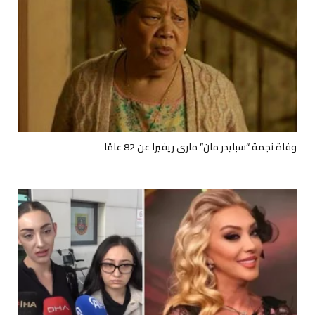
وفاة نجمة “سبايدر مان” ماري ريفيرا عن 82 عامًا