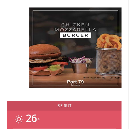
BEIRUT
26
°