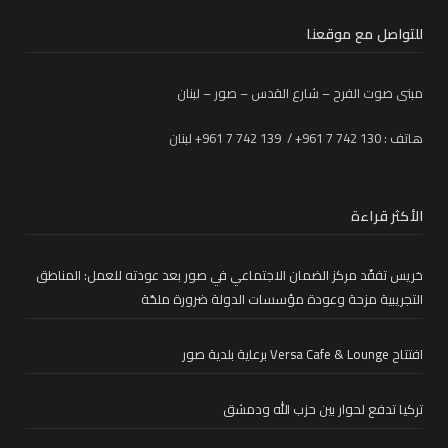
للتواصل مع موقعنا
مبنى صوت الفرح – شارع القدس – صور – لبنان
هاتف : 130 742 7 961+ / 139 742 7 961+ لبنان
الأكثر قراءة
خريس تفقّد مركز الضمان الاجتماعي في صور بعد عودته للعمل: المناطق
التجريبية مزحة وعودة مؤسسات الدولة ضرورة ملحّة
افتتاح Versa Cafe & Lounge برعاية بلدية صور
تركيا تدفع لحوار بين حزب الله ودمشق