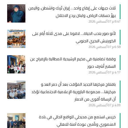
ثلاث جبهات على إيقاع واحد… إيران تُربك واشنطن، واليمن
يهزّ حسابات الرياض، ولبنان يردع الاحتلال
8:47 م
07 أغسطس 2026
لأنو صور بتحب الحياة… لاقونا على مدى ثلاثة أيام على
الكورنيش البحري الجنوبي
6:58 م
07 أغسطس 2026
وقفة تضامنية في مخيم الرشيدية للمطالبة بالإفراج عن
السفير أشرف دبور
4:17 م
07 أغسطس 2026
بافتتاح مركزها الجديد المؤقت بعد أن دمر العد.و
مركزها… مجموعة البازورية الإعلامية الاجتماعية تؤكد
أن الرسالة أقوى من الدمار
4:09 م
07 أغسطس 2026
خريس استمع من مديحلي للواقع الحالي في بلدة
المنصوري وتأمين عودة آمنة للاهالي