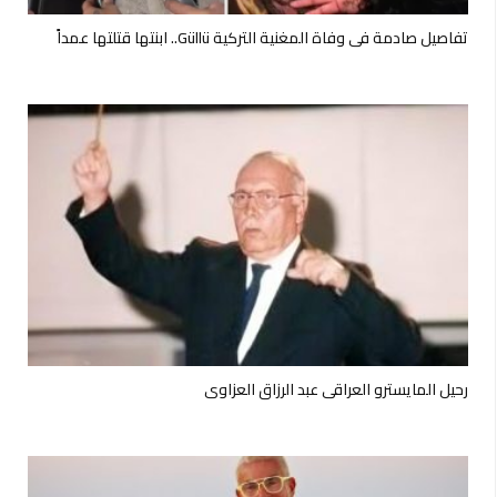
تفاصيل صادمة في وفاة المغنية التركية Güllü.. ابنتها قتلتها عمداً
رحيل المايسترو العراقي عبد الرزاق العزاوي