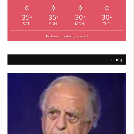
35
35
30
30
°
°
°
°
SAT
SUN
MON
TUE
للمزيد من المعلومات إضغط هنا
وفيات