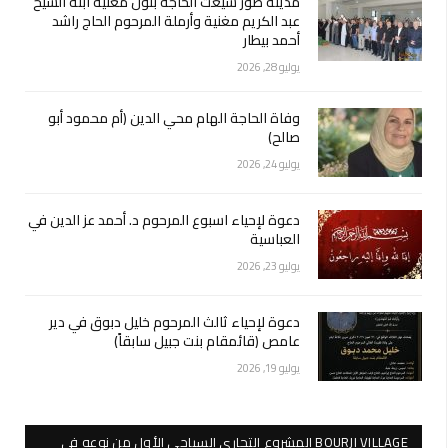
مدينة صور شيّعت الحاجة بتول مغنية ابنة الشيخ
عبد الكريم مغنية وأرملة المرحوم الحاج راشد
أحمد بيطار
يوليو 28, 2026
وفاة الحاجة الهام محي الدين (أم محمود أبو
صالح)
يوليو 24, 2026
دعوة لإحياء اسبوع المرحوم د. أحمد عز الدين في
العباسية
يوليو 23, 2026
دعوة لإحياء ثالث المرحوم خليل دبوق في دير
عامص (قائمقام بنت جبيل سابقاً)
يوليو 19, 2026
BOURJI VILLAGE المشروع التجاري السياحي الأول من نوعه في