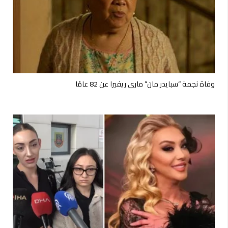
وفاة نجمة “سبايدر مان” ماري ريفيرا عن 82 عامًا