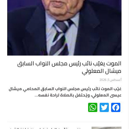
الموت يغيّب نائب رئيس مجلس النواب السابق
ميشال المعلولي
أغسطس 5, 2026
غيّب الموت نائب رئيس مجلس النواب السابق المحامي ميشال
عيسى المعلولي، ويُحتفل بالصلاة لراحة نفسه…
WhatsApp
Twitter
Facebook