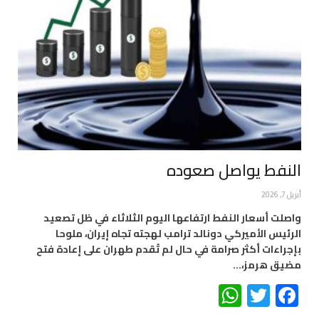
النفط يواصل صعوده
أبريل 7, 2026
واصلت أسعار النفط ارتفاعها اليوم الثلاثاء في ظل تصعيد
الرئيس الأميركي دونالد ترامب لهجته تجاه إيران، ملوحا
بإجراءات أكثر صرامة في حال لم تُقدم طهران على إعادة فتح
مضيق هرمز،…
WhatsApp
Twitter
Facebook