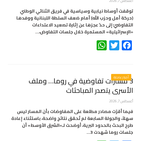
أغسطس 7, 2026
توقفت أوساط نيابية وسياسية في فريق الثنائي الوطني
(حركة أمل وحزب الله) أمام ضعف السلطة اللبنانية ووفدها
التفاوضيّ إلى حدّ عجزها عن إثارة تصعيد الاعتداءات
«الإسرائيلية» المستمرة خلال جلسات التفاوض،…
WhatsApp
Twitter
Facebook
أخبار عاجلة
3 مسارات تفاوضية في روما… وملف
الأسرى يتصدر المباحثات
أغسطس 7, 2026
فيما أقرّت مصادر مطلعة على المفاوضات بأن المسار ليس
سهلاً، والجولة السابعة لم تُحقق نتائج واضحة، باستثناء إعادة
طرح البحث بالحدود البرية، أوضحت لـ«الشرق الأوسط» أن
جلسات روما شهدت 3…