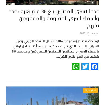
عدد الاسرى المدنيين بلغ 36 ولم يعرف عدد
وأسماء اسرى المقاومة والمفقودين
منهم
أغسطس 10, 2026
اوضحت مصادر رسمية لـ «اللواء»: ان التقدم الجزئي وغير
النهائي الوحيد الذي تم الحديث عنه رسمياً هو تبادل لوائح
بأسماء الاسرى اللبنانيين المدنيين المعروفين وعددهم 36
شخصاً من المواطنين الذين…
WhatsApp
Twitter
Facebook
أخبار عاجلة