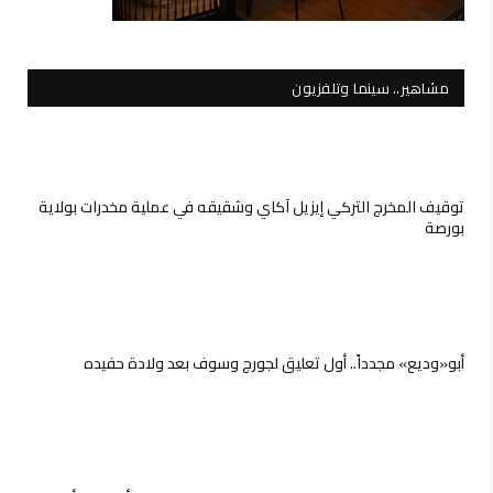
مشاهير.. سينما وتلفزيون
توقيف المخرج التركي إيزيل آكاي وشقيقه في عملية مخدرات بولاية
بورصة
أبو«وديع» مجدداً.. أول تعليق لجورج وسوف بعد ولادة حفيده