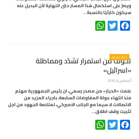
ويصرّ على استكمال هذا المسار حتى النهاية لأن البديل عنه
سيكون كارثيًا بالنسبة…
WhatsApp
Twitter
Facebook
أخبار عاجلة
تخوّف من استمرار تشدّد ومماطلة
«اسرائيل»
أغسطس 9, 2026
علمت «الديار» من مصدر رسمي، ان رئيس الجمهورية مهتم
منذ انتهاء جولة المفاوضات السابعة، باجراء المزيد من
الاتصالات لا سيما مع الجانب الاميركي، لمتابعة الجهود من اجل
تثبيت وقف اطلاق…
WhatsApp
Twitter
Facebook