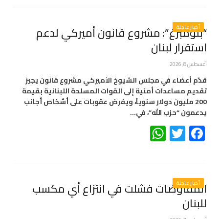
أخبار عاجلة
“بلومبرغ”: مشروع قانون أميركي لدعم
استقرار لبنان
أغسطس 8, 2026
قدّم أعضاء في مجلس الشيوخ الأميركي مشروع قانون يجيز
تقديم مساعدات أمنية إلى القوات المسلحة اللبنانية بقيمة
200 مليون دولار سنوياً، ويفرض عقوبات على أشخاص أجانب
يدعمون “حزب الله”، في…
WhatsApp
Twitter
Facebook
أخبار عاجلة
المفاوضات فشلت في انتزاع أي مكسب
للبنان