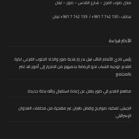
مبنى صوت الفرح – شارع القدس – صور – لبنان
هاتف : 130 742 7 961+ / 139 742 7 961+ لبنان
الأكثر قراءة
رئيس نادي الأنصار النائب نبيل بدر زار بلدية صور واتحاد الجنوب الفرعي لكرة
القدم: توجيه الشباب نحو الرياضة يحميهم من الانجرار إلى أمور قد تضر
بالمجتمع
مطعم الغدير في صور يعلن عن إعادة استقبال زبائنه بحلة جديدة
الجيش: تفكيك صواريخ وقنابل طيران غير منفجرة من مخلفات العدوان
الإسرائيلي