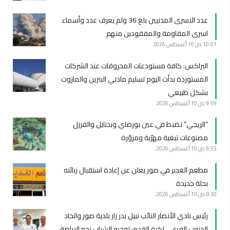
عدد الاسرى المدنيين بلغ 36 ولم يعرف عدد وأسماء
اسرى المقاومة والمفقودين منهم
10:01 ص
10 أغسطس 2026
البراكس: كافة مستودعات المحروقات عند الشركات
المستوردة بدأت اليوم تسليم مادتي البنزين والمازوت
بشكل طبيعي
9:59 ص
10 أغسطس 2026
“الريجي” تضبط في عين بورضاي وبدنايل والفرزل
مصنوعات تبغية مهرّبة ومزوّرة
9:55 ص
10 أغسطس 2026
مطعم الغدير في صور يعلن عن إعادة استقبال زبائنه
بحلة جديدة
8:30 ص
10 أغسطس 2026
رئيس نادي الأنصار النائب نبيل بدر زار بلدية صور واتحاد
الجنوب الفرعي لكرة القدم: توجيه الشباب نحو الرياضة