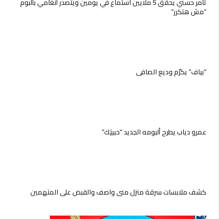
تامر حسني يحقق 5 ملايين استماع في يومين ويتصدر أنغامي بألبوم
“مش هتكرر”
“بياف” يكرّم وديع الصافي
عمرو دياب يطرح ألبومه الجديد “حبيتِك”
كشف ملابسات سرقة منزل منى واصف والقبض على المتهمين