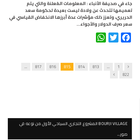
جاء في صحيفة الأنباء : المعلومات المُعلنة والتي يتم
تعميمها تتحدث عن ولادة ليست بعيدة لحكومة سعد
الحريري، وتعزز ذلك مؤشرات عدة أبرزها الانخفاض القياسي في
سعر صرف الدولار والأجواء…
WhatsApp
Twitter
Facebook
Previous
…
817
816
815
814
813
…
1
Next
822
BOURJI VILLAGE المشروع التجاري السياحي الأول من نوعه في
صور…