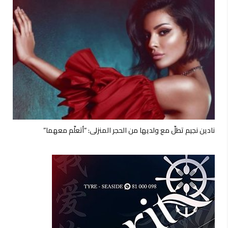
نادين نجيم تطلّ مع ولديها من الحجر المنزلي: “أتعلّم معهما”