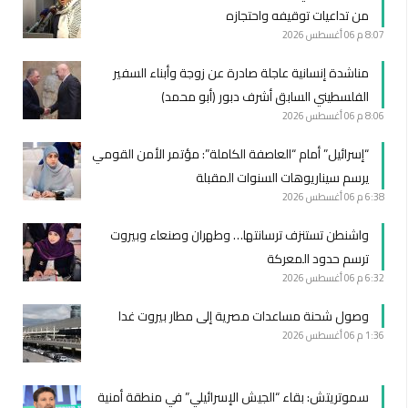
من تداعيات توقيفه واحتجازه
8:07 م
06 أغسطس 2026
مناشدة إنسانية عاجلة صادرة عن زوجة وأبناء السفير
الفلسطيني السابق أشرف دبور (أبو محمد)
8:06 م
06 أغسطس 2026
“إسرائيل” أمام “العاصفة الكاملة”: مؤتمر الأمن القومي
يرسم سيناريوهات السنوات المقبلة
6:38 م
06 أغسطس 2026
واشنطن تستنزف ترسانتها… وطهران وصنعاء وبيروت
ترسم حدود المعركة
6:32 م
06 أغسطس 2026
وصول شحنة مساعدات مصرية إلى مطار بيروت غدا
1:36 م
06 أغسطس 2026
سموتريتش: بقاء “الجيش الإسرائيلي” في منطقة أمنية