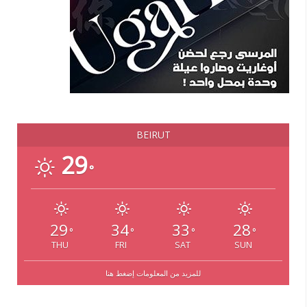
BEIRUT
29
°
29
34
33
28
°
°
°
°
THU
FRI
SAT
SUN
للمزيد من المعلومات إضغط هنا