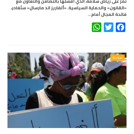
تمرّ على رياض سلامة، الذي أفشلها بالتضامن والتعاون مع
«القانون» والحماية السياسية. «ألفاريز اند مارسال» ستُغادر،
فاتحة المجال أمام…
WhatsApp
Twitter
Facebook
سياسة