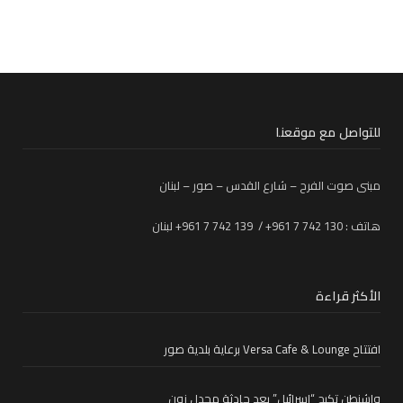
للتواصل مع موقعنا
مبنى صوت الفرح – شارع القدس – صور – لبنان
هاتف : 130 742 7 961+ / 139 742 7 961+ لبنان
الأكثر قراءة
افتتاح Versa Cafe & Lounge برعاية بلدية صور
واشنطن تكبح “إسرائيل” بعد حادثة مجدل زون