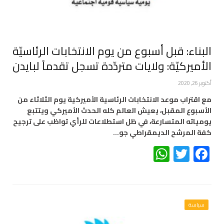
البناء: قبل أسبوع من يوم الانتخابات الرئاسيّة
الأميركيّة: ولايات متردّدة تسجل تقدماً لبايدن
أكتوبر 26, 2020
مع اقتراب موعد الانتخابات الرئاسية الأميركية يوم الثلاثاء من
الأسبوع المقبل، يعيش العالم كله الحدث الأميركي ويتتبع
يومياته المتسارعة، في ظل استطلاعات للرأي تواظب على ترجيح
كفة المرشح الديمقراطي جو…
WhatsApp
Twitter
Facebook
سياسة