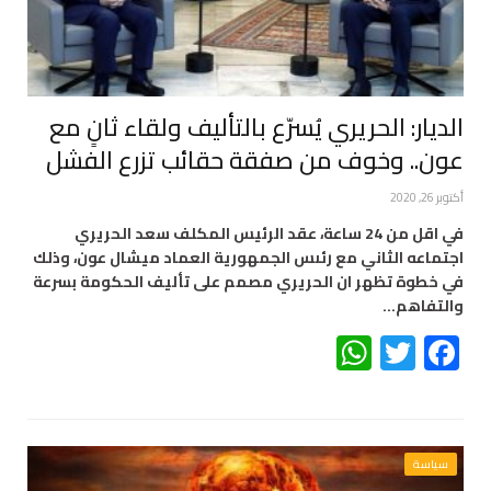
الديار: الحريري يُسرّع بالتأليف ولقاء ثانٍ مع
عون.. وخوف من صفقة حقائب تزرع الفشل
أكتوبر 26, 2020
في اقل من 24 ساعة، عقد الرئيس المكلف سعد الحريري
اجتماعه الثاني مع رئىس الجمهورية العماد ميشال عون، وذلك
في خطوة تظهر ان الحريري مصمم على تأليف الحكومة بسرعة
والتفاهم…
WhatsApp
Twitter
Facebook
سياسة