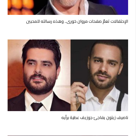
الإحتفالات تعمّ صفحات مروان خوري.. وهذه رسالته للمحبين
ناصيف زيتون يفاجئ جوزيف عطية برأيه