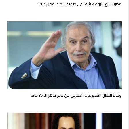
مطرب يزرع “ثروة هائلة” في جبهته.. لماذا فعل ذلك؟
وفاة الفنان القدير عزت العلايلي عن عمر يناهز الـ 86 عاما