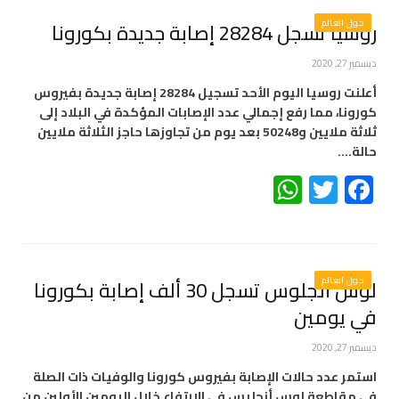
حول العالم
روسيا تسجل 28284 إصابة جديدة بكورونا
ديسمبر 27, 2020
أعلنت روسيا اليوم الأحد تسجيل 28284 إصابة جديدة بفيروس
كورونا، مما رفع إجمالي عدد الإصابات المؤكدة في البلاد إلى
ثلاثة ملايين و50248 بعد يوم من تجاوزها حاجز الثلاثة ملايين
حالة.…
WhatsApp
Twitter
Facebook
حول العالم
لوس أنجلوس تسجل 30 ألف إصابة بكورونا
في يومين
ديسمبر 27, 2020
استمر عدد حالات الإصابة بفيروس كورونا والوفيات ذات الصلة
في مقاطعة لوس أنجليس في الارتفاع خلال اليومين الأولين من