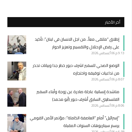
أخر الأخبار
إطلاق “ملتقى معاً.. من اجل الانسان في لبنان”: تأكيد
على رفض الإحتلال والتقسيم وتعزيز الحوار
9:13 م
06 أغسطس 2026
الوضع الصحي للسفير اشرف دبور خطر جدا وبيانات تحذر
من تداعيات توقيفه واحتجازه
8:07 م
06 أغسطس 2026
مناشدة إنسانية عاجلة صادرة عن زوجة وأبناء السفير
الفلسطيني السابق أشرف دبور (أبو محمد)
8:06 م
06 أغسطس 2026
“إسرائيل” أمام “العاصفة الكاملة”: مؤتمر الأمن القومي
يرسم سيناريوهات السنوات المقبلة
6:38 م
06 أغسطس 2026