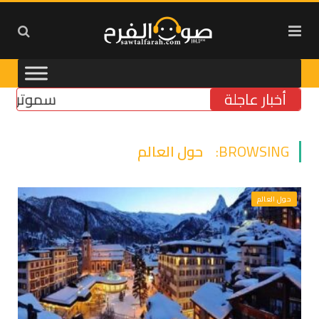
أخبار عاجلة
سموتريتش: بقا
BROWSING:
حول العالم
حول العالم