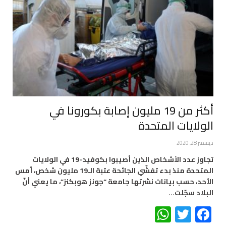
أكثر من 19 مليون إصابة بكورونا في
الولايات المتحدة
ديسمبر 28, 2020
تجاوز عدد الأشخاص الذين أصيبوا بكوفيد-19 في الولايات
المتحدة منذ بدء تفشّي الجائحة عتبة الـ19 مليون شخص، أمس
الأحد، حسب بيانات نشرتها جامعة “جونز هوبكنز”، ما يعني أنّ
البلاد سجّلت…
WhatsApp
Twitter
Facebook