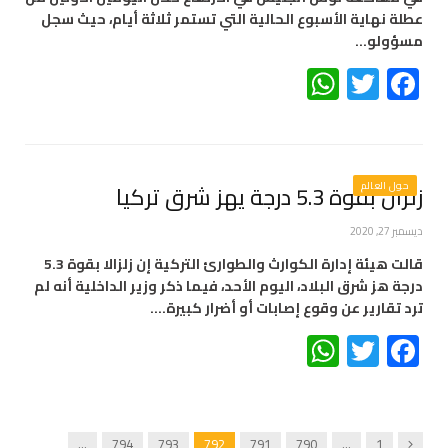
عطلة نهاية الأسبوع الحالية التي تستمر ثلاثة أيام، حيث سجل
مسؤولو…
WhatsApp
Twitter
Facebook
حول العالم
زلزال بقوة 5.3 درجة يهز شرق تركيا
ديسمبر 27, 2020
قالت هيئة إدارة الكوارث والطوارئ التركية إن زلزالا بقوة 5.3
درجة هز شرق البلاد، اليوم الأحد، فيما ذكر وزير الداخلية أنه لم
ترد تقارير عن وقوع إصابات أو أضرار كبيرة.…
WhatsApp
Twitter
Facebook
Previous
…
794
793
792
791
790
…
1