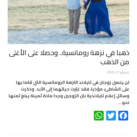
ذهبا في نزهة رومانسية.. وحصلا على الأغلى
من الذهب
ديسمبر 27, 2020
لن ينسى زوجان في تايلاند النزهة الرومانسية التي قاما بها
على الشاطئ، مؤخرا، فقد غيّرت حياتهما إلى الأبد. وذكرت
وسائل إعلام تايلاندية بان الزوجين وجدا مادة ثمينة يبلغ ثمنها
نحو…
WhatsApp
Twitter
Facebook