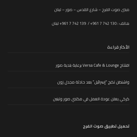
مبنى صوت الفرح – شارع القدس – صور – لبنان
هاتف : 130 742 7 961+ / 139 742 7 961+ لبنان
الأكثر قراءة
افتتاح Versa Cafe & Lounge برعاية بلدية صور
واشنطن تكبح “إسرائيل” بعد حادثة مجدل زون
كركي يعلن عودة العمل في مكتبي صور وتبنين
تحميل تطبيق صوت الفرح