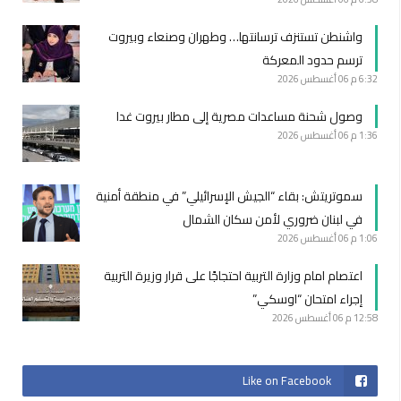
واشنطن تستنزف ترسانتها… وطهران وصنعاء وبيروت
ترسم حدود المعركة
6:32 م
06 أغسطس 2026
وصول شحنة مساعدات مصرية إلى مطار بيروت غدا
1:36 م
06 أغسطس 2026
سموتريتش: بقاء “الجيش الإسرائيلي” في منطقة أمنية
في لبنان ضروري لأمن سكان الشمال
1:06 م
06 أغسطس 2026
اعتصام امام وزارة التربية احتجاجًا على قرار وزيرة التربية
إجراء امتحان “اوسكي”
12:58 م
06 أغسطس 2026
Like on Facebook