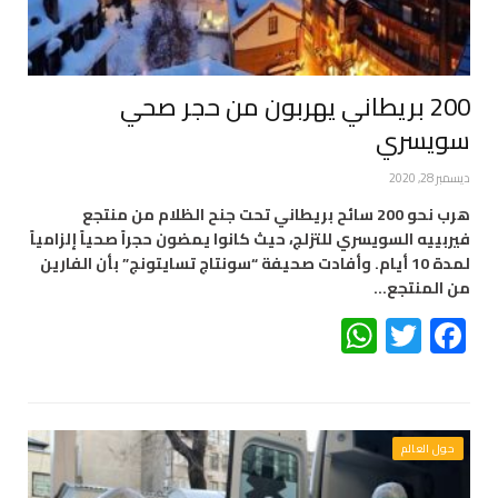
200 بريطاني يهربون من حجر صحي
سويسري
ديسمبر 28, 2020
هرب نحو 200 سائح بريطاني تحت جنح الظلام من منتجع
فيربييه السويسري للتزلج، حيث كانوا يمضون حجراً صحياً إلزامياً
لمدة 10 أيام. وأفادت صحيفة “سونتاج تسايتونج” بأن الفارين
من المنتجع…
WhatsApp
Twitter
Facebook
حول العالم