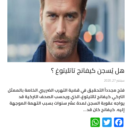
هل يُسجن كيفانج تاتليتوغ ؟
سبتمبر 27, 2020
فتح مجدداً التحقيق في قضية التهرب الضريبي الخاصة بالممثل
التركي كيفانج تاتليتوغ، الذي ويحسب الصحف التركية قد
يواجه عقوبة السجن لمدة عشر سنوات بسبب التهمة الموجهة
إليه. كيفانج كان قد…
WhatsApp
Twitter
Facebook