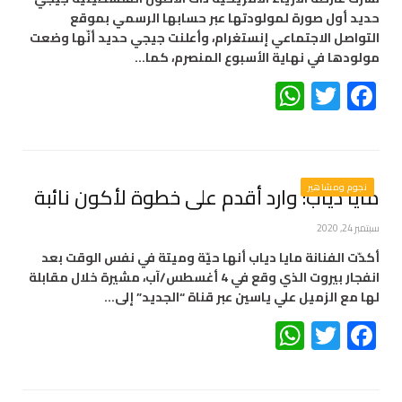
حديد أول صورة لمولودتها عبر حسابها الرسمي بموقع
التواصل الاجتماعي إنستغرام، وأعلنت جيجي حديد أنّها وضعت
مولودها في نهاية الأسبوع المنصرم، كما…
WhatsApp
Twitter
Facebook
نجوم ومشاهير
مايا دياب: وارد أقدم على خطوة لأكون نائبة
سبتمبر 24, 2020
أكدّت الفنانة مايا دياب أنها حيّة وميتة في نفس الوقت بعد
انفجار بيروت الذي وقع في 4 أغسطس/آب، مشيرة خلال مقابلة
لها مع الزميل علي ياسين عبر قناة “الجديد” إلى…
WhatsApp
Twitter
Facebook