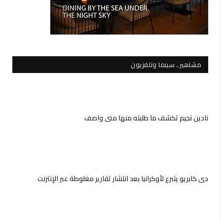
مشاهير.. سينما وتلفزيون
نادين نجيم تكشف ما طلبته منها منى واصف
دي كابريو يتبرع لأوكرانيا بعد انتشار تقارير مغلوطة عبر الإنترنت