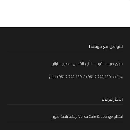
للتواصل مع موقعنا
مبنى صوت الفرح – شارع القدس – صور – لبنان
هاتف : 130 742 7 961+ / 139 742 7 961+ لبنان
الأكثر قراءة
افتتاح Versa Cafe & Lounge برعاية بلدية صور