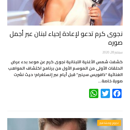
نجوى كرم تدعو لإعادة إحياء لبنان عبر أجمل
صوره
سبتمبر 28, 2020
كشفت شمس الأغنية اللبنانية نجوى كرم عن موعد بدء عرض
الحلقات الأولى من الموسم الأول من برنامج اكتشاف المواهب
الغنائية “ذافويس سينير” قبل أيام عبر إنستغرام؛ حيث نشرت
صورة خاصة…
WhatsApp
Twitter
Facebook
نجوم ومشاهير