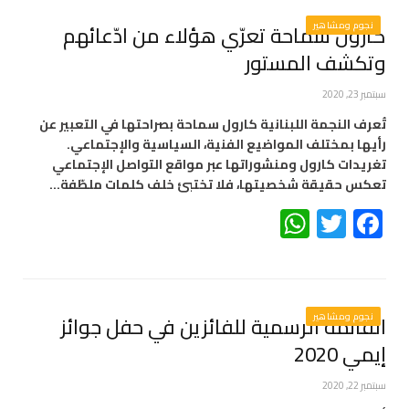
نجوم ومشاهير
كارول سماحة تعرّي هؤلاء من ادّعائهم
وتكشف المستور
سبتمبر 23, 2020
تُعرف النجمة اللبنانية كارول سماحة بصراحتها في التعبير عن
رأيها بمختلف المواضيع الفنية، السياسية والإجتماعي.
تغريدات كارول ومنشوراتها عبر مواقع التواصل الإجتماعي
تعكس حقيقة شخصيتها، فلا تختبئ خلف كلمات ملطّفة…
WhatsApp
Twitter
Facebook
نجوم ومشاهير
القائمة الرسمية للفائزين في حفل جوائز
إيمي 2020
سبتمبر 22, 2020