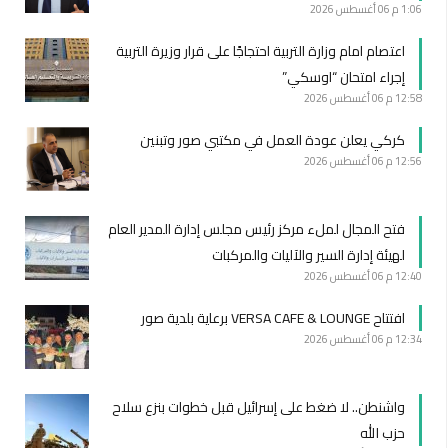
1:06 م
06 أغسطس 2026
اعتصام امام وزارة التربية احتجاجًا على قرار وزيرة التربية
إجراء امتحان “اوسكي”
12:58 م
06 أغسطس 2026
كركي يعلن عودة العمل في مكتبي صور وتبنين
12:56 م
06 أغسطس 2026
فتح المجال لملء مركز رئيس مجلس إدارة المدير العام
لهيئة إدارة السير والآليات والمركبات
12:40 م
06 أغسطس 2026
افتتاح VERSA CAFE & LOUNGE برعاية بلدية صور
12:34 م
06 أغسطس 2026
واشنطن.. لا ضغط على إسرائيل قبل خطوات بنزع سلاح
حزب الله