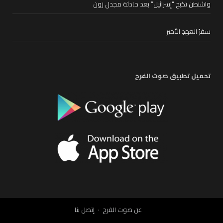
واشنطن تكبح “إسرائيل” بعد حادثة مجدل زون
سفرُ العهدِ الأخير
تحميل تطبيق صوت الفرح
عن صوت الفرح
إتصل بنا