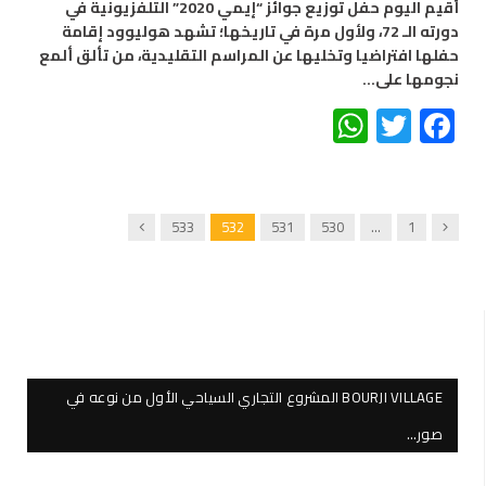
أقيم اليوم حفل توزيع جوائز “إيمي 2020” التلفزيونية في
دورته الـ 72، ولأول مرة في تاريخها؛ تشهد هوليوود إقامة
حفلها افتراضيا وتخليها عن المراسم التقليدية، من تألق ألمع
نجومها على…
WhatsApp
Twitter
Facebook
Next
Previous
533
532
531
530
…
1
BOURJI VILLAGE المشروع التجاري السياحي الأول من نوعه في
صور…