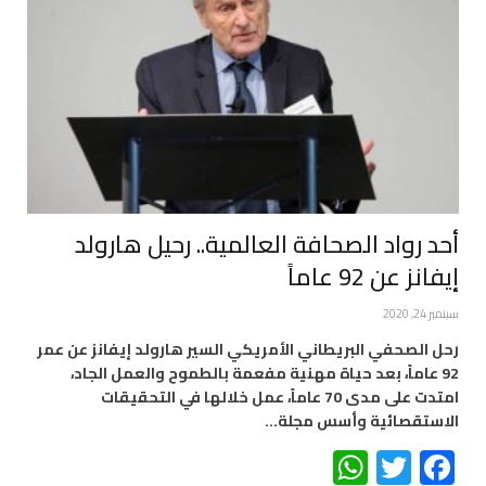
أحد رواد الصحافة العالمية.. رحيل هارولد
إيفانز عن 92 عاماً
سبتمبر 24, 2020
رحل الصحفي البريطاني الأمريكي السير هارولد إيفانز عن عمر
92 عاماً، بعد حياة مهنية مفعمة بالطموح والعمل الجاد،
امتدت على مدى 70 عاماً، عمل خلالها في التحقيقات
الاستقصائية وأسس مجلة…
WhatsApp
Twitter
Facebook