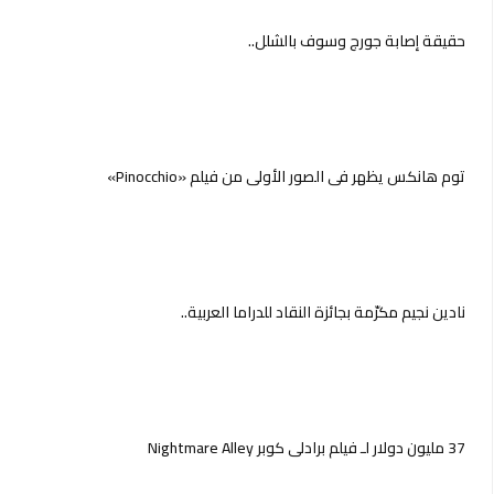
حقيقة إصابة جورج وسوف بالشلل..
توم هانكس يظهر في الصور الأولى من فيلم «Pinocchio»
نادين نجيم مكرّمة بجائزة النقاد للدراما العربية..
37 مليون دولار لـ فيلم برادلي كوبر Nightmare Alley