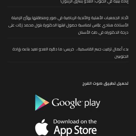
إبادة بيئية في الجنوب: العدو يسرق الزيتون!
اتّحاد الجمعيات الأهلية والأندية الرياضية في صور ومنطقتها يهنّئ الزميلة
الأستاذة هنادي عبّاس لمناسبة حصول ابنتها الدكتورة بتول محمد زيّات على
درجة الدكتوراه في طبّ الأسنان
بدء أعمال تزفيت جسر القاسمية.. خريس: ما دمّره العدو نعيد بناءه بإرادة
الجنوبيين
تحميل تطبيق صوت الفرح