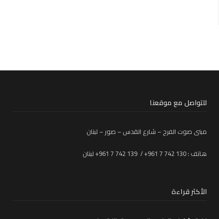
للتواصل مع موقعنا
مبنى صوت الفرح – شارع القدس – صور – لبنان
هاتف : 130 742 7 961+ / 139 742 7 961+ لبنان
الأكثر قراءة