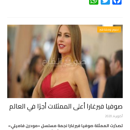
WhatsApp
Twitter
Facebook
نجوم ومشاهير
صوفيا فيرغارا أعلى الممثلات أجرًا في العالم
أكتوبر 4, 2020
تصدّرت الممثلة صوفيا فيرغارا نجمة مسلسل «مودرن فاميلي»