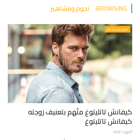
BROWSING:
نجوم ومشاهير
نجوم ومشاهير
كيفانش تاتليتوغ متّهم بتعنيف زوجته
كيفانش تاتليتوغ
أكتوبر 7, 2020