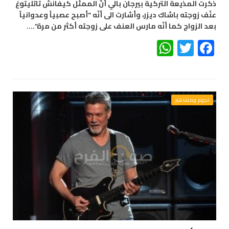
ذكرت المذيعة التركية بيرجان بالي أنّ الممثل كيفانش تاتليتوغ
عنّف زوجته باشاك ديزر، وأشارت الى أنّه “أصبح عصبياً وعدوانياً
بعد الزواج كما أنّه مارس العنف على زوجته أكثر من مرة”.…
WhatsApp
Twitter
Facebook
نجوم ومشاهير