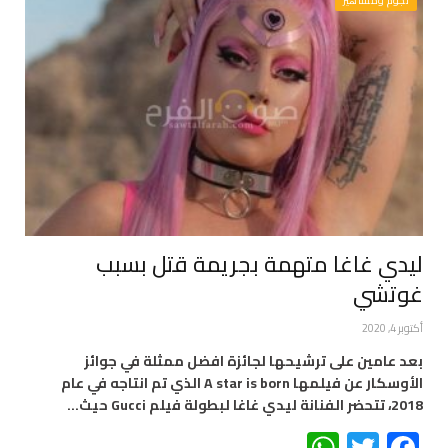
نجوم ومشاهير
ليدي غاغا متهمة بجريمة قتل بسبب
غوتشي
أكتوبر 4, 2020
بعد عامين على ترشيحها لجائزة افضل ممثلة في جوائز
الأوسكار عن فيلمها A star is born الذي تم انتاجه في عام
2018، تتحضر الفنانة ليدي غاغا لبطولة فيلم Gucci حيث…