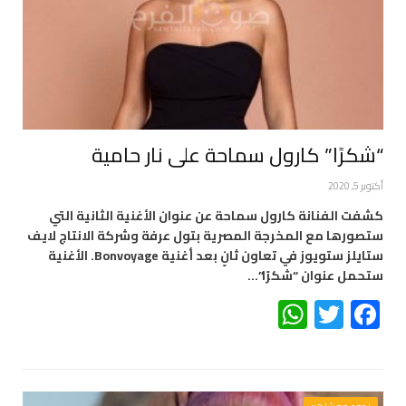
“شكرًا” كارول سماحة على نار حامية
أكتوبر 5, 2020
كشفت الفنانة كارول سماحة عن عنوان الأغنية الثانية التي
ستصورها مع المخرجة المصرية بتول عرفة وشركة الانتاج لايف
ستايلز ستويوز في تعاون ثانٍ بعد أغنية Bonvoyage. الأغنية
ستحمل عنوان “شكرًا”…
WhatsApp
Twitter
Facebook