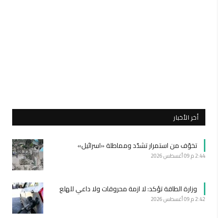
أخر الأخبار
تخوّف من استمرار تشدّد ومماطلة «اسرائيل»
2:44 م
09 أغسطس 2026
وزارة الطاقة تؤكد: لا ازمة محروقات ولا داعي للهلع
2:42 م
09 أغسطس 2026