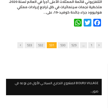
التلفزيوني قائمة الممثلات الأعلى أجراً في العالم لسنة 2020،
متخطية نجمات سينمائيات في ظل تراجع إيرادات ممثلي
هوليوود جراء جائحة كوفيد-19، على…
WhatsApp
Twitter
Facebook
Next
Previous
533
532
531
530
529
…
1
BOURJI VILLAGE المشروع التجاري السياحي الأول من نوعه في
صور…