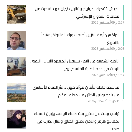
الجيش: تفكيك صواريخ وقنابل طيران غير منفجرة من
مخلفات العدوان الإسرائيلي
2:27 م
09 أغسطس 2026
البراكس: أزمة البنزين أصبحت وراءنا والبواخر ستبدأ
بالتفريغ
2:26 م
09 أغسطس 2026
اللجنة الشعبية في البص تستقبل المعهد اللبناني التقني
للبحث في دعم الطلبة الفلسطينيين
1:34 م
09 أغسطس 2026
مناشدة عاجلة لتأمين مولّد كهرباء لبئر المياه الأساسي
في بلدة تولين الكائن في محلة القدّام
11:35 ص
09 أغسطس 2026
ترامب يبحث عن مخرجٍ يحفظ ماء الوجه.. وإيران تمسك
بمفاتيح هرمز واليمن يضيّق الخناق ولبنان يضرب في
صمت