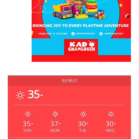
BEIRUT
35
°
35
37
30
30
°
°
°
°
SUN
MON
TUE
WED