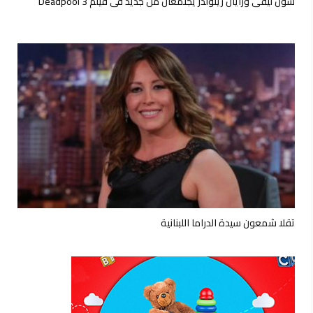
شون ليفى ورايان رينولدز يجتمعان من جديد فى فيلم Deadpool 3
تقلا شمعون سيدة الدراما اللبنانية