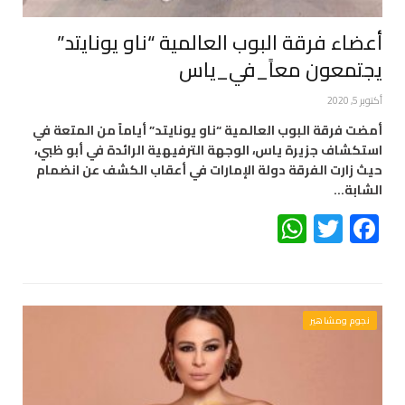
أعضاء فرقة البوب العالمية “ناو يونايتد”
يجتمعون معاً_في_ياس
أكتوبر 5, 2020
أمضت فرقة البوب العالمية “ناو يونايتد” أياماً من المتعة في
استكشاف جزيرة ياس، الوجهة الترفيهية الرائدة في أبو ظبي،
حيث زارت الفرقة دولة الإمارات في أعقاب الكشف عن انضمام
الشابة…
WhatsApp
Twitter
Facebook
نجوم ومشاهير