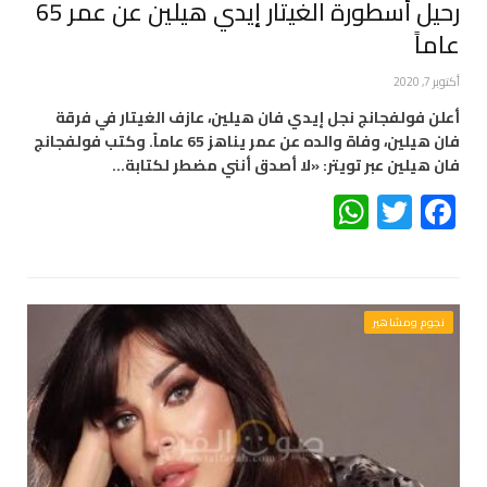
رحيل أسطورة الغيتار إيدي هيلين عن عمر 65
عاماً
أكتوبر 7, 2020
أعلن فولفجانج نجل إيدي فان هيلين، عازف الغيتار في فرقة
فان هيلين، وفاة والده عن عمر يناهز 65 عاماً. وكتب فولفجانج
فان هيلين عبر تويتر: «لا أصدق أنني مضطر لكتابة…
WhatsApp
Twitter
Facebook
نجوم ومشاهير