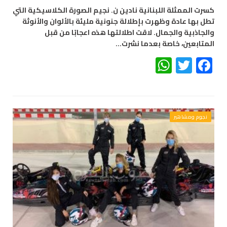
كسرت الممثلة اللبنانية نادين ن. نجيم الصورة الكلاسيكية التي
تطل بها عادة وظهرت بإطلالة جنونية مليئة بالألوان والأنوثة
والجاذبية والجمال. لاقت اطلالتها هذه اعجابًا من قبل
المتابعين، خاصة بعدما نشرت…
WhatsApp
Twitter
Facebook
نجوم ومشاهير