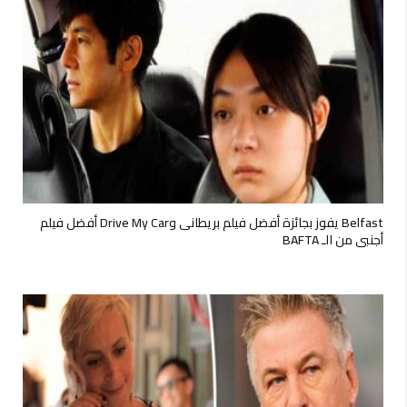
Belfast يفوز بجائزة أفضل فيلم بريطانى وDrive My Car أفضل فيلم
أجنبى من الـ BAFTA