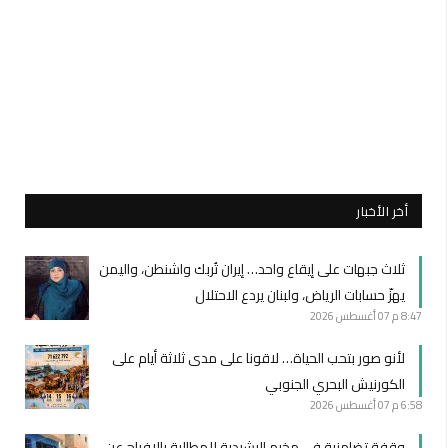
أخر الأخبار
ثلاث جبهات على إيقاع واحد… إيران تُربك واشنطن، واليمن
يهزّ حسابات الرياض، ولبنان يردع الاحتلال
8:47 م
07 أغسطس 2026
لأنو صور بتحب الحياة… لاقونا على مدى ثلاثة أيام على
الكورنيش البحري الجنوبي
6:58 م
07 أغسطس 2026
وقفة تضامنية في مخيم الرشيدية للمطالبة بالإفراج عن