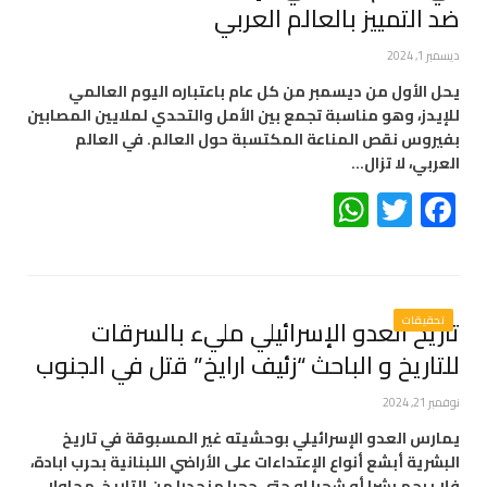
ضد التمييز بالعالم العربي
ديسمبر 1, 2024
يحل الأول من ديسمبر من كل عام باعتباره اليوم العالمي
للإيدز، وهو مناسبة تجمع بين الأمل والتحدي لملايين المصابين
بفيروس نقص المناعة المكتسبة حول العالم. في العالم
العربي، لا تزال…
WhatsApp
Twitter
Facebook
تحقيقات
تاريخ العدو الإسرائيلي مليء بالسرقات
للتاريخ و الباحث “زئيف ارايخ” قتل في الجنوب
نوفمبر 21, 2024
يمارس العدو الإسرائيلي بوحشيته غير المسبوقة في تاريخ
البشرية أبشع أنواع الإعتداءات على الأراضي اللبنانية بحرب ابادة،
فلا يرحم بشرا أو شجرا او حتى حجرا منحدرا من التاريخ، محاولا