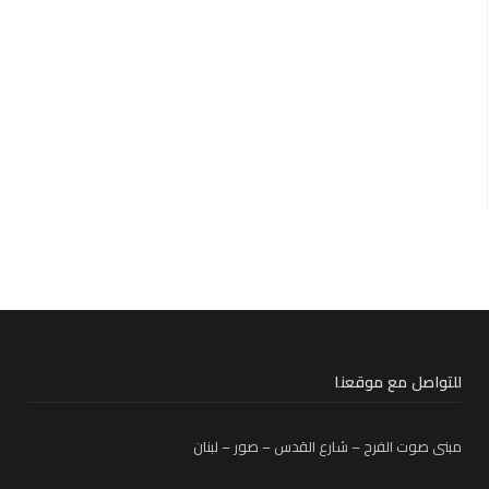
للتواصل مع موقعنا
مبنى صوت الفرح – شارع القدس – صور – لبنان