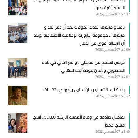
السفير أشرف دبور
4:17 م
07 أغسطس 2026
بافتتاح مركزها الجديد المؤقت بعد أن دمر العد.و
مركزها… مجموعة البازورية الإعلامية الاجتماعية تؤكد
أن الرسالة أقوى من الدمار
4:09 م
07 أغسطس 2026
خريس استمع من مديحلي للواقع الحالي في بلدة
المنصوري وتأمين عودة آمنة للاهالي
4:01 م
07 أغسطس 2026
وفاة نجمة “سبايدر مان” ماري ريفيرا عن 82 عامًا
3:42 م
07 أغسطس 2026
تفاصيل صادمة في وفاة المغنية التركية GÜLLÜ.. ابنتها
قتلتها عمداً
3:40 م
07 أغسطس 2026