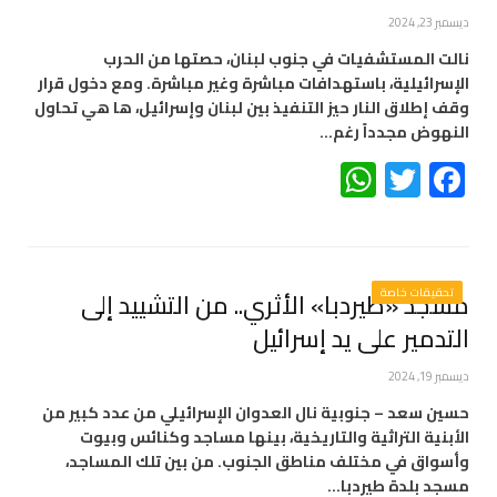
ديسمبر 23, 2024
نالت المستشفيات في جنوب لبنان، حصتها من الحرب
الإسرائيلية، باستهدافات مباشرة وغير مباشرة. ومع دخول قرار
وقف إطلاق النار حيز التنفيذ بين لبنان وإسرائيل، ها هي تحاول
النهوض مجدداً رغم…
WhatsApp
Twitter
Facebook
تحقيقات خاصة
مسجد «طيردبا» الأثري.. من التشييد إلى
التدمير على يد إسرائيل
ديسمبر 19, 2024
حسين سعد – جنوبية نال العدوان الإسرائيلي من عدد كبير من
الأبنية التراثية والتاريخية، بينها مساجد وكنائس وبيوت
وأسواق في مختلف مناطق الجنوب. من بين تلك المساجد،
مسجد بلدة طيردبا…