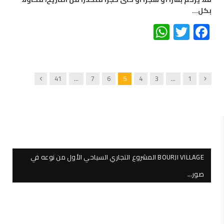
بكل…
WhatsApp
Twitter
Facebook
Next
Previous
41
…
7
6
5
4
3
…
1
BOURJI VILLAGE المشروع التجاري السياحي الأول من نوعه في
صور…