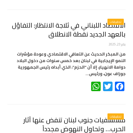
تحقيقات
الاقتصاد اللبناني في ثلاجة الانتظار: التفاؤل
بالعهد الجديد نقطة الانطلاق
يناير 23, 2025
من المبكر الحديث عن التعافي الاقتصادي وعودة مؤشرات
النمو الإيجابية في لبنان بعد خمس سنوات من دخول البلاد
دوامة الانهيار، إلا أن “الحزم”، الذي أبداه رئيس الجمهورية
جوزاف عون، ورئيس…
WhatsApp
Twitter
Facebook
تحقيقات
مستشفيات جنوب لبنان تنفض عنها آثار
الحرب… وتحاول النهوض مجدداً