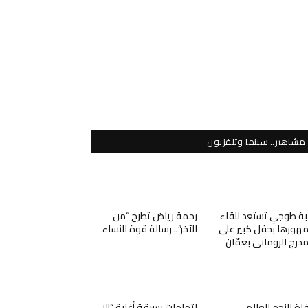
مشاهير.. سينما وتلفزيون
ة طوجي تستعد للقاء
رحمة رياض تطرح “من
هورها بحفل كبير على
الآخر”.. رسالة قوة للنساء
مدرج الروماني بعمّان
اة النجم العالمي
اتهامات بسرقة أغنية “إلا