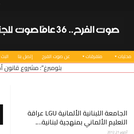
محليات
متفرقات
عن صوت الفرح
إتصل بنا
البث 
“بلومبرغ”: مشروع قانون أميركي لدعم استقرا
الجامعة اللبنانية الألمانية LGU عراقة
التعليم الألماني بمنهجية لبنانية….
أكتوبر 21, 2012