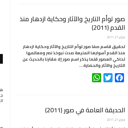
صور توأم التاريخ والآثار وحكاية ازدهار منذ
القدم (2011)
فبراير 21, 2011
تحقيق قاسم صفا صور توأم التاريخ والآثار وحكاية ازدهار
منذ القدم أسوارها المنيعة صدت نبوخذ نصر ومعالمها
تحاكي العصور قلما يذكر اسم صور إلا مقترنا بالحديث عن
التاريخ والآثار والحضارة.…
WhatsApp
Twitter
Facebook
هب
جم
ال
الحديقة العامة في صور (2011)
فبراير 21, 2011
وف