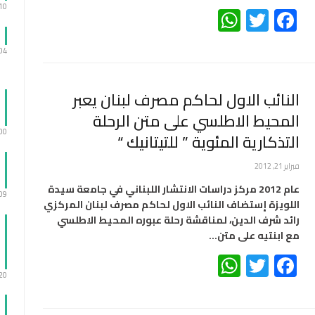
Facebook
Twitter
WhatsApp
:10
:04
النائب الاول لحاكم مصرف لبنان يعبر
المحيط الاطلسي على متن الرحلة
:00
التذكارية المئوية ” للتيتانيك “
فبراير 21, 2012
عام 2012 مركز دراسات الانتشار اللبناني في جامعة سيدة
:09
اللويزة إستضاف النائب الاول لحاكم مصرف لبنان المركزي
رائد شرف الدين، لمناقشة رحلة عبوره المحيط الاطلسي
مع ابنتيه على متن…
WhatsApp
Twitter
Facebook
:20