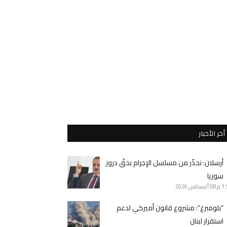
أخر الأخبار
أرسلان: نحذّر من مسلسل الإجرام بحقّ دروز
سوريا
1 م
08 أغسطس 2026
“بلومبرغ”: مشروع قانون أميركي لدعم
استقرار لبنان