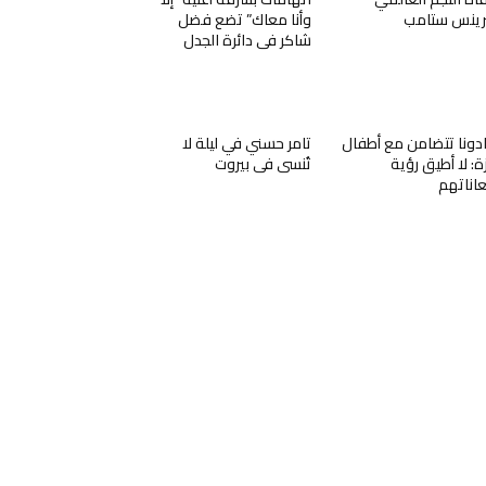
رينس ستامب
وأنا معاك” تضع فضل
شاكر في دائرة الجدل
دونا تتضامن مع أطفال
تامر حسني في ليلة لا
ة: لا أطيق رؤية
تُنسى في بيروت
اناتهم