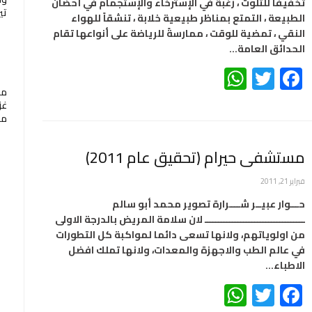
تخفيفاً للتلوث ، رغبةً في الإسترخاء والإستجمام في أحضان
تي
الطبيعة ، التمتع بمناظر طبيعية خلابة ، تنشقاً للهواء
النقي ، تمضية للوقت ، ممارسةً للرياضة على أنواعها تقام
الحدائق العامة…
WhatsApp
Twitter
Facebook
ما
غز
مع
مستشفى حيرام (تحقيق عام 2011)
فبراير 21, 2011
حـــوار عبيــر شــــرارة تصوير محمد أبو سالم
ــــــــــــــــــــــــــــــــــــ لان سلامة المريض بالدرجة الاولى
من اولوياتهم، ولانها تسعى دائما لمواكبة كل التطورات
في عالم الطب والاجهزة والمعدات، ولانها تملك افضل
الاطباء…
WhatsApp
Twitter
Facebook