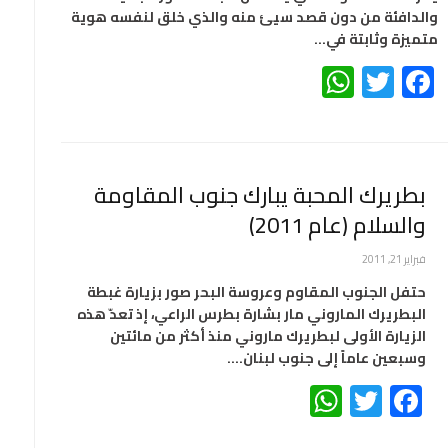
والدافئة من دون قصد سيئ منه والذي خلق لنفسه هوية
متميزة وثابتة في…
WhatsApp
Twitter
Facebook
بطريرك المحبة يبارك جنوب المقاومة
والسلام (عام 2011)
فبراير 21, 2011
حتفل الجنوب المقاوم وعروسة البحر صور بزيارة غبطة
البطريرك الماروني مار بشارة بطرس الراعي، إذ تعدّ هذه
الزيارة الأولى لبطريرك ماروني منذ أكثر من مائتين
وسبعين عاماً إلى جنوب لبنان.…
WhatsApp
Twitter
Facebook