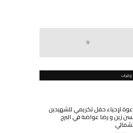
وفيات
وة لإحياء حفل تكريمي للشهيدين
ن زين و رضا عواضة في البرج
لشمالي