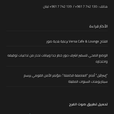
هاتف : 130 742 7 961+ / 139 742 7 961+ لبنان
الأكثر قراءة
افتتاح Versa Cafe & Lounge برعاية بلدية صور
الوضع الصحي للسفير اشرف دبور خطر جدا وبيانات تحذر من تداعيات توقيفه
واحتجازه
“إسرائيل” أمام “العاصفة الكاملة”: مؤتمر الأمن القومي يرسم
سيناريوهات السنوات المقبلة
تحميل تطبيق صوت الفرح