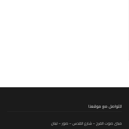
للتواصل مع موقعنا
مبنى صوت الفرح – شارع القدس – صور – لبنان