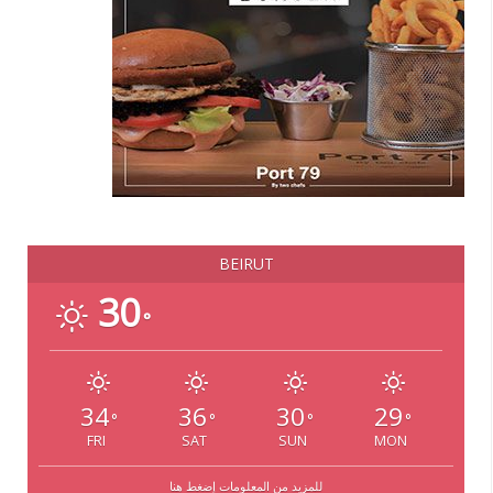
BEIRUT
30
°
34
36
30
29
°
°
°
°
FRI
SAT
SUN
MON
للمزيد من المعلومات إضغط هنا