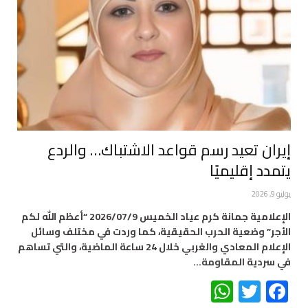
إيران تعيد رسم قواعد الاشتباك… والردع
يتمدد إقليميًا
يوليو 9, 2026
الإعلامية جمانة كرم عياد الخميس 2026/07/9 “أعظم اللّٰه لكم
الأجر” وضعية الحرب الحقيقية، كما وردت في مختلف وسائل
الإعلام المعادي والغربي خلال 24 ساعة الماضية، والتي تساهم
في سردية المقاومة…
WhatsApp
Twitter
Facebook