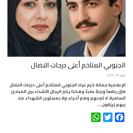
الجنوبي المتاخم أعلى درجات النضال
يوليو 16, 2026
الإعلامية جمانة كرم عياد الجنوبي المتاخم أعلى درجات النضال
فتىً يافعاً ورجلاً صلباً، وهكذا يكبر الرجال الأشداء بين المبادئ
السامية، لا تبرحهم وهم أحياء، ولا بمستوى الشهداء عند
ربهم يُرزقون.…
WhatsApp
Twitter
Facebook