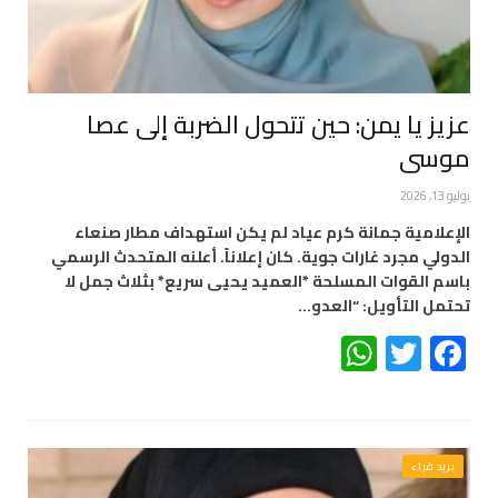
عزيز يا يمن: حين تتحول الضربة إلى عصا
موسى
يوليو 13, 2026
الإعلامية جمانة كرم عياد لم يكن استهداف مطار صنعاء
الدولي مجرد غارات جوية. كان إعلاناً. أعلنه المتحدث الرسمي
باسم القوات المسلحة *العميد يحيى سريع* بثلاث جمل لا
تحتمل التأويل: “العدو…
WhatsApp
Twitter
Facebook
بريد قراء