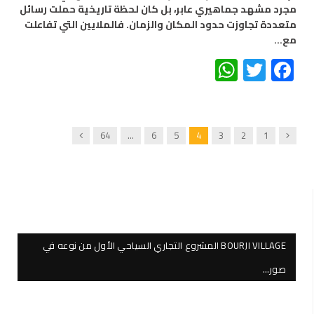
مجرد مشهد جماهيري عابر، بل كان لحظة تاريخية حملت رسائل
متعددة تجاوزت حدود المكان والزمان. فالملايين التي تفاعلت
مع…
WhatsApp
Twitter
Facebook
Next
Previous
64
…
6
5
4
3
2
1
BOURJI VILLAGE المشروع التجاري السياحي الأول من نوعه في
صور…