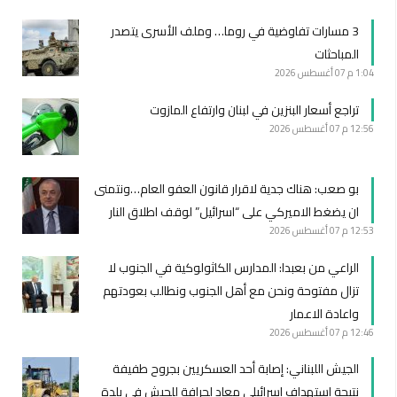
3 مسارات تفاوضية في روما… وملف الأسرى يتصدر
المباحثات
1:04 م
07 أغسطس 2026
تراجع أسعار البنزين في لبنان وارتفاع المازوت
12:56 م
07 أغسطس 2026
بو صعب: هناك جدية لاقرار قانون العفو العام…ونتمنى
ان يضغط الاميركي على “اسرائيل” لوقف اطلاق النار
12:53 م
07 أغسطس 2026
الراعي من بعبدا: المدارس الكاثولوكية في الجنوب لا
تزال مفتوحة ونحن مع أهل الجنوب ونطالب بعودتهم
واعادة الاعمار
12:46 م
07 أغسطس 2026
الجيش اللبناني: ‏إصابة أحد العسكريين بجروح طفيفة
نتيجة استهداف إسرائيلي معادٍ لجرافة للجيش في بلدة