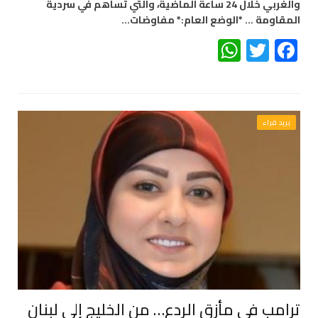
والغربي خلال 24 ساعة الماضية، والتي تساهم في سردية
المقاومة … *الوضع العام:* مفاوضات…
WhatsApp
Twitter
Facebook
بريد قراء
ترامب في مأزق الردع… من الخليج إلى لبنان