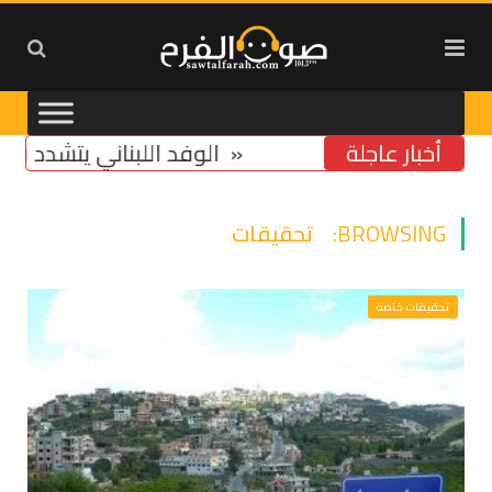
أخبار عاجلة
تخوّف من استمرار تشدّد ومماطلة «اسرائيل»
الوفد اللبناني يتشدد في مسأ
BROWSING:
تحقيقات
تحقيقات خاصة