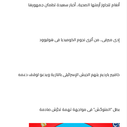
أنغام تتجاوز أزمتها الصحية.. أخبار سعيدة تطمئن جمهورها
إدي ميرفي.. من أثرى نجوم الكوميديا في هوليوود
خافيير بارديم يتهم الجيش الإسرائيلي بالنازية ويدعو لوقف دعمه
بطل “المتوحّش” في مواجهة تهمة تحرّش صادمة