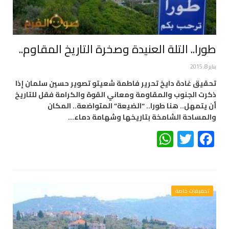
طورا.. التلة العنيدة وصخرة التاريخ المقاوم..
يناير 8, 2015
تحقيق غادة دايخ تحرير فاطمة شعيتو تصوير حسين سلمان إذا
ذكرت الجنوب والمقاومة ومعاني القوة والكرامة فقل للتاريخ
أن يتمهل.. هنا طورا.. “الضيعة” المتواضعة.. المكان
والمساحة الشامخة بتاريخها وشهامة دماء…
WhatsApp
Twitter
Facebook
تحقيقات خاصة