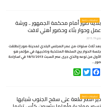
تحقيقات خاصة
بلدية صور أمام محكمة الجمهور .. ورشة
عمل وحوار بنّاء وحضور أهلي لافت
مايو 19, 2013
بعد ثلاث سنوات من عمر المجلس البلدي لمدينة صور إنطلقت
جلسة الحوار بين السلطة المنتخبة وناخبيها، في مؤتمر هو
الأول من نوعه والذي جرى عصر السبت 18/5/2013 في استراحة
صور…
WhatsApp
Twitter
Facebook
تحقيقات خاصة
دير أنطار قلعة على سفح الجنوب شبابها
نسور مهاجرة وأهلها يشربون كأس ترابها