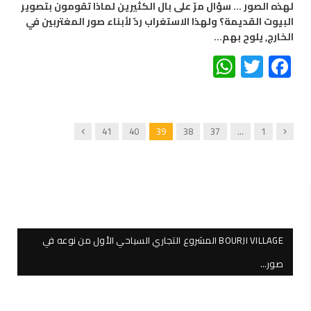
لهذه الصور … سؤال مرّ على بال الكثيرين لماذا تقومون بتصوير
البيوت القديمة؟ ولهذا الاستغراب ردّ لأبناء صور المغتربين في
الخارج, يلوح بهم…
WhatsApp
Twitter
Facebook
Next
Previous
41
40
39
38
37
…
1
BOURJI VILLAGE المشروع التجاري السياحي الأول من نوعه في
صور…