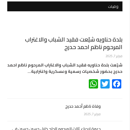
وفيات
بلدة حناويه شيّعت فقيد الشباب والاغتراب
المرحوم ناظم احمد حدرج
فبراير 7, 2025
شيّعت بلدة حناويه فقيد الشباب والاغتراب المرحوم ناظم احمد
حدرج بحضور شخصيات رسمية وعسكرية واغترابية…
WhatsApp
Twitter
Facebook
وفاة ناظم أحمد حدرج
فبراير 7, 2025
دعوة لإحياء ثالث المرحوم الحاج خليل حسين حسين في