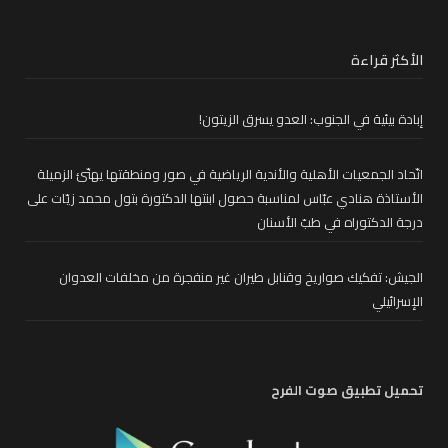
الأكثر قراءة
إبادة بيئية في الجنوب: العدو يسرق الزيتون!
اتّحاد الجمعيات الأهلية والأندية الرياضية في صور ومنطقتها يهنّئ الزميلة
الأستاذة هنادي عبّاس لمناسبة حصول ابنتها الدكتورة بتول محمد زيّات على
درجة الدكتوراه في طبّ الأسنان
الجيش: تفكيك صواريخ وقنابل طيران غير منفجرة من مخلفات العدوان
الإسرائيلي
تحميل تطبيق صوت الفرح