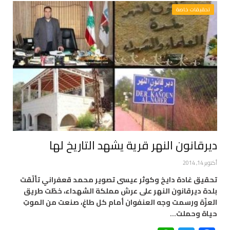
تحقيقات خاصة
ديرقانون النهر قرية يشهد التاريخ لها
أكتوبر 14, 2014
تحقيق غادة دايخ وكوثر عيسى تصوير محمد قعفراني تألّقت
بلدة ديرقانون النهر على عرش مملكة الشهداء، خطّت طريق
العزّة ورسمت وجه العنفوان أمام كل طاغِ، صنعت من الموتِ
حياة وحملت…