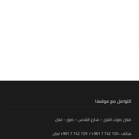
للتواصل مع موقعنا
مبنى صوت الفرح – شارع القدس – صور – لبنان
هاتف : 130 742 7 961+ / 139 742 7 961+ لبنان