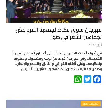
مهرجان سوق عكاظ لجمعية الفرح غصّ
بجماهير الشعر في صور
أبريل 5, 2014
في أجواء أعادت الجمهور الحاشد الى أعماق العصور العربية
القديمة.. وفي مهرجان فريد من نوعه ومضمونه وحضوره
وتنظيمه.. وعلى أنغام القوافي والتألق والسحر والإبداع..
وضمن فعاليات الذكرى الخامسة والعشرين لتأسيس…
WhatsApp
Twitter
Facebook
تحقيقات خاصة