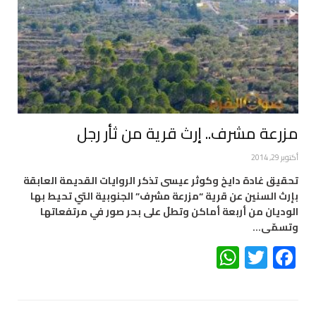
مزرعة مشرف.. إرث قرية من ثأر رجل
أكتوبر 29, 2014
تحقيق غادة دايخ وكوثر عيسى تذكر الروايات القديمة العابقة
بإرث السنين عن قرية “مزرعة مشرف” الجنوبية التي تحيط بها
الوديان من أربعة أماكن وتطلُ على بحر صور في مرتفعاتها
وتسمّى…
WhatsApp
Twitter
Facebook