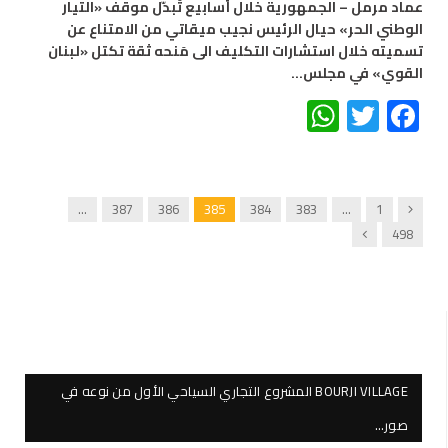
عماد مرمل – الجمهورية خلال أسابيع تَبدّل موقف «التيار
الوطني الحر» حيال الرئيس نجيب ميقاتي من الامتناع عن
تسميته خلال استشارات التكليف الى مَنحه ثقة تكتل «لبنان
القوي» في مجلس…
WhatsApp
Twitter
Facebook
Previous
…
387
386
385
384
383
…
1
Next
498
BOURJI VILLAGE المشروع التجاري السياحي الأول من نوعه في
صور…