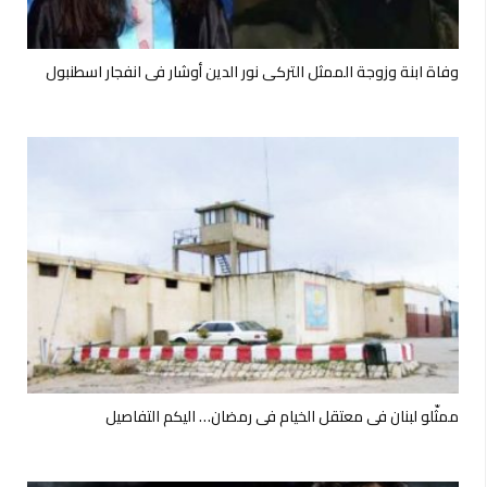
وفاة ابنة وزوجة الممثل التركي نور الدين أوشار في انفجار اسطنبول
ممثّلو لبنان في معتقل الخيام في رمضان… اليكم التفاصيل