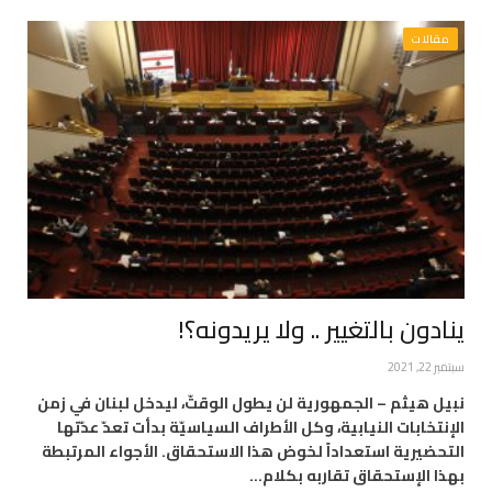
مقالات
ينادون بالتغيير .. ولا يريدونه؟!
سبتمبر 22, 2021
نبيل هيثم – الجمهورية لن يطول الوقتّ، ليدخل لبنان في زمن
الإنتخابات النيابية، وكل الأطراف السياسيّة بدأت تعدّ عدّتها
التحضيرية استعداداً لخوض هذا الاستحقاق. الأجواء المرتبطة
بهذا الإستحقاق تقاربه بكلام…