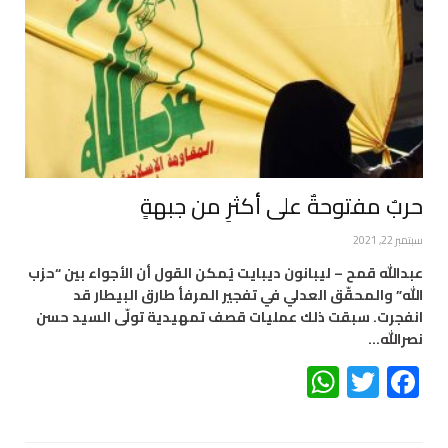
حربٌ مفتوحةٌ على أكثرِ من جبهةٍ
سبتمبر 22, 2021
عبدالله قمح – ليبانون ديبايت يُمكن القول أن الأجواء بين “حزب
الله” والمحقّق العدلي في تفجير المرفأ طارق البيطار قد
انفجرت. سبقت ذلك عمليات قصف تمهيدية تولّى السيد حسن
نصرالله…
WhatsApp
Twitter
Facebook