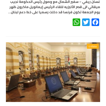
غسان ريفي – سفير الشمال مع وصول رئيس الحكومة نجيب
ميقاتي الى قصر الأليزيه للقاء الرئيس إيمانويل ماكرون ظهر
يوم الجمعة تكون فرنسا قد دخلت رسميا على خط دعم لبنان…
WhatsApp
Twitter
Facebook
مقالات