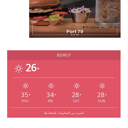
BEIRUT
26
°
35
34
28
28
°
°
°
°
THU
FRI
SAT
SUN
للمزيد من المعلومات إضغط هنا