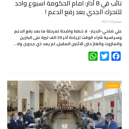
نائب في 8 آذار: امام الحكومة اسبوع واحد
للتحرك الجدي بعد رفع الدعم !
سبتمبر 23, 2021
علي ضاحي-الديار- لا خطط واضحة لمرحلة ما بعد رفع الدعم
وسياسية شراء الوقت لزيادة آخر 20 الف ليرة على البنزين
والمازوت والغاز حتى الاثنين المقبل، لم يعد ذي جدوى ولا…
WhatsApp
Twitter
Facebook
مقالات