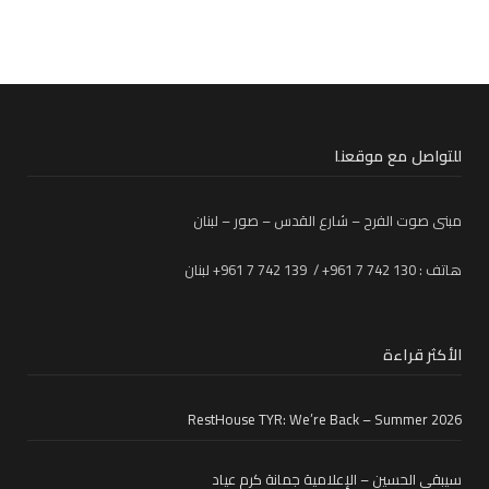
للتواصل مع موقعنا
مبنى صوت الفرح – شارع القدس – صور – لبنان
هاتف : 130 742 7 961+ / 139 742 7 961+ لبنان
الأكثر قراءة
RestHouse TYR: We’re Back – Summer 2026
سيبقى الحسين – الإعلامية جمانة كرم عياد