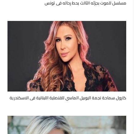
مسلسل للموت بجزئه الثالث يحط رحاله في تونس
كارول سماحة نجمة اليوبيل الماسي للقنصلية اللبنانية في الاسكندرية