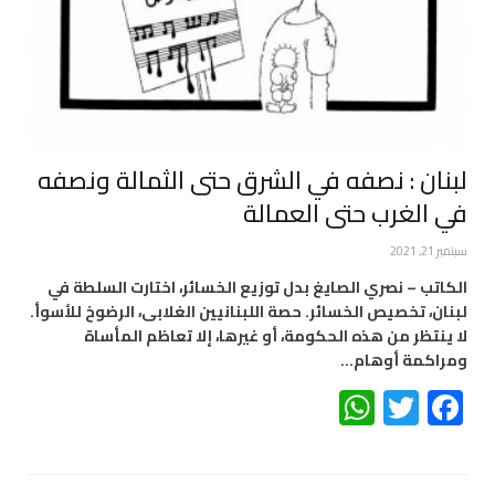
لبنان : نصفه في الشرق حتى الثمالة ونصفه
في الغرب حتى العمالة
سبتمبر 21, 2021
الكاتب – نصري الصايغ بدل توزيع الخسائر، اختارت السلطة في
لبنان، تخصيص الخسائر. حصة اللبنانيين الغلابى، الرضوخ للأسوأ.
لا ينتظر من هذه الحكومة، أو غيرها، إلا تعاظم المأساة
ومراكمة أوهام…
WhatsApp
Twitter
Facebook