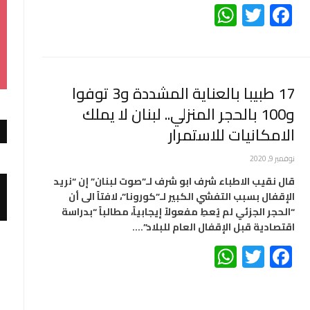
WhatsApp
Twitter
Facebook
17 طبيبا بالعناية المشددة و3 توفوا
و100 بالحجر المنزلي.. لبنان لا يملك
الامكانيات للاستمرار
نوفمبر 9, 2020
قال نقيب الاطباء شرف ابو شرف لـ”صوت لبنان” إن “نريد
الإقفال بسبب التفشي الكبير لـ”كورونا”، لافتاً الى أن
“الحجر الجزئي لم يُعطِ مفعولاً إيجابياً، مطالباً “بدراسة
اقتصادية قبل الإقفال العام للبلاد”.…
WhatsApp
Twitter
Facebook