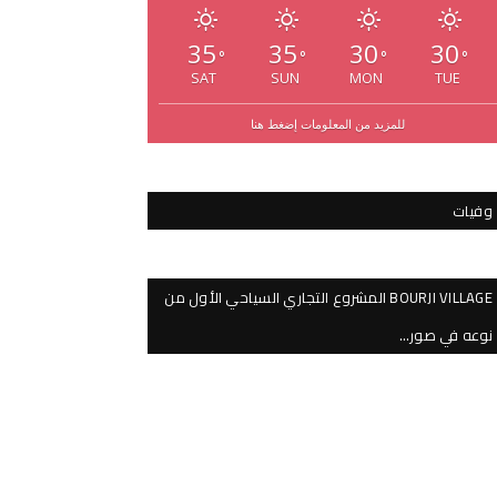
35
35
30
30
°
°
°
°
SAT
SUN
MON
TUE
للمزيد من المعلومات إضغط هنا
وفيات
BOURJI VILLAGE المشروع التجاري السياحي الأول من
نوعه في صور…