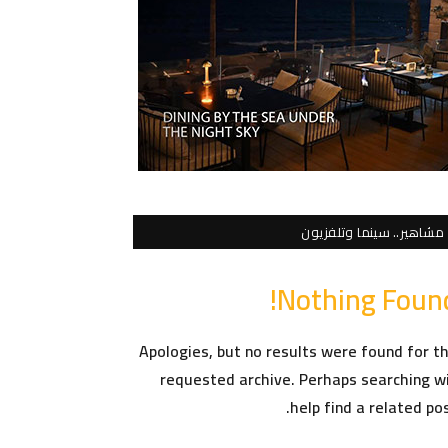
مشاهير.. سينما وتلفزيون
Nothing Found
Apologies, but no results were found for t
requested archive. Perhaps searching wi
help find a related pos