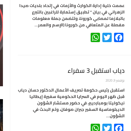
عممت خلية إدارة الكوارث والأزمات في إتحاد بلديات صيدا
الزهراني في بيان ” تطبيق إستمارة للراغبين بالتبرع
بالبلازما لمصابي كورونا، وتتضمن جملة معلومات
مفصلة عن المتعافي من كورونا (الإسم والعمر…
WhatsApp
Twitter
Facebook
دياب استقبل 3 سفراء
نوفمبر 9, 2020
استقبل رئيس حكومة تصريف الأعمال الدكتور حسان دياب
قبل ظهر اليوم في السرايا الحكومية سفيرة إيطاليا
نيكوليتا بومبارديير، في حضور مستشار الشؤون
الديبلوماسية السفير جبران صوفان، وتم البحث في
الشؤون…
WhatsApp
Twitter
Facebook