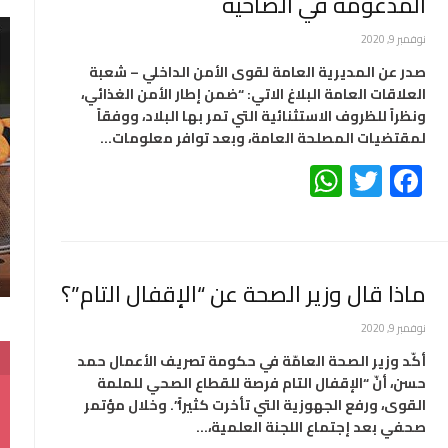
المدعومة في الضاحية
نوفمبر 9, 2020
صدر عن المديرية العامة لقوى الأمن الداخلي – شعبة
العلاقات العامة البلاغ الاتي: “ضمن إطار الأمن الغذائي،
ونظراً للظروف الاستثنائية التي تمر بها البلاد، ووفقاً
لمقتضيات المصلحة العامة، وبعد توافر معلومات…
WhatsApp
Twitter
Facebook
ماذا قال وزير الصحة عن “الإقفال التام”؟
نوفمبر 9, 2020
أكّد وزير الصحة العامّة في حكومة تصريف الأعمال حمد
حسن، أنّ “الإقفال التام فرصة للقطاع الصحي للملمة
القوى، ورفع الجهوزية التي تأخرت كثيراً”. وخلال مؤتمر
صحفي بعد إجتماع اللجنة العلمية،…