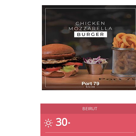
BEIRUT
30
°