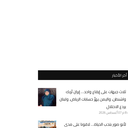
أخر الأخبار
ثلاث جبهات على إيقاع واحد… إيران تُربك
واشنطن، واليمن يهزّ حسابات الرياض، ولبنان
يردع الاحتلال
8 م
07 أغسطس 2026
لأنو صور بتحب الحياة… لاقونا على مدى