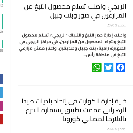
الريجي واصلت تسلم محصول التبغ من
:42
المزارعين في صور وبنت جبيل
نوفمبر 9, 2020
:40
واصلت إدارة حصر التبغ والتنباك “الريجي”، تسلم محصول
التبغ وشراء المحصول من المزارعين، في مراكز الريجي في
الضهيرة، رامية ، بنت جبيل وصديقين. واعتبر ممثل مزارعي
:38
التبغ في منطقة رأس…
WhatsApp
Twitter
Facebook
خلية إدارة الكوارث في إتحاد بلديات صيدا
الزهراني عممت تطبيق إستمارة التبرع
بالبلازما لمصابي كورونا
نوفمبر 9, 2020