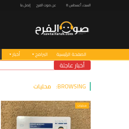
السبت, أغسطس 8
عن صوت الفرح
إتصل بنا
الصفحة الرئيسية
البرامج
أخبار
أخبار عاجلة
BROWSING:
محليات
محليات