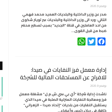
نوفمبر 9, 2020
صدر عن وزير الداخلية والبلديات العميد محمد فهمي
التالي: ورد الى وزير الداخلية والبلديات عبر تويتر شكوى
من احد العاملين في قناة “الجديد” بسبب تسطير محضر
ضبط من قبل القوى…
WhatsApp
Twitter
Facebook
إدارة معمل فرز النفايات في صيدا:
للافراج عن المستحقات المالية للشركة
نوفمبر 9, 2020
ناشدت إدارة شركة “أي بي سي ش.م.ل.” مشغلة معمل
:47
فرز ومعالجة النفايات المنزلية الصلبة في صيدا الذي
يستقبل النفايات من بلديات “إتحاد صيدا – الزهراني”
كافة، في بيان، رئيس وأعضاء…