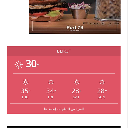
BEIRUT
30
°
35
34
28
28
°
°
°
°
THU
FRI
SAT
SUN
للمزيد من المعلومات إضغط هنا