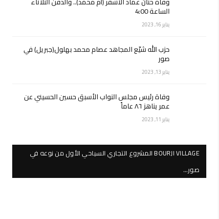
وفاة حنان عماد الأشقر (أم محمد).. والدفن الثلاثاء
الساعة 4:00
يناير 16, 2023
حزب الله شيّع المجاهد عصام محمد بهلول(جبريل) في
صور
يناير 13, 2023
وفاة رئيس مجلس النواب الأسبق حسين الحسيني عن
عمر يناهز ٨٦ عاماً
يناير 11, 2023
BOURJI VILLAGE المشروع التجاري السياحي الأول من نوعه في
صور…