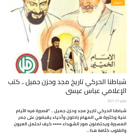
نصوص
شباطنا الحركي تاريخ مجد وحزن جميل .. كتب
الإعلامي عباس عيسى
فبراير 21, 2021
شباطنا الحركي تاريخ مجد وحزن جميل .. *قصيرة فيه الأيام
غنية وكثيرة هي المهام راحلون وأحياء يقبضون على جمر
المسيرة ويحتضنون صور الشهداء ••••• كيف تحتمل العيون
والقلوب كثافة هذا…