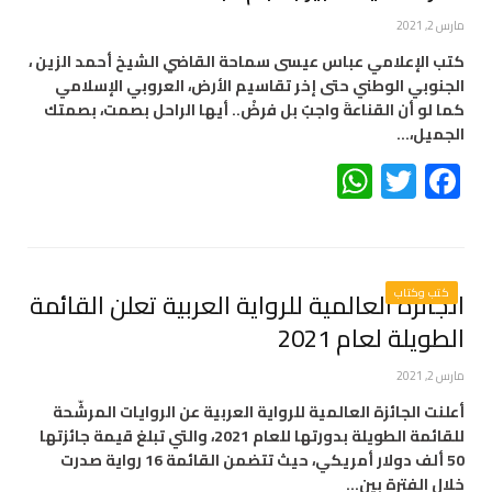
مارس 2, 2021
كتب الإعلامي عباس عيسى سماحة القاضي الشيخ أحمد الزين ،
الجنوبي الوطني حتى إخر تقاسيم الأرض، العروبي الإسلامي
كما لو أن القناعةَ واجبٌ بل فرضْ.. أيها الراحل بصمت، بصمتك
الجميل،…
WhatsApp
Twitter
Facebook
كتب وكتاب
الجائزة العالمية للرواية العربية تعلن القائمة
الطويلة لعام 2021
مارس 2, 2021
أعلنت الجائزة العالمية للرواية العربية عن الروايات المرشّحة
للقائمة الطويلة بدورتها للعام 2021، والتي تبلغ قيمة جائزتها
50 ألف دولار أمريكي، حيث تتضمن القائمة 16 رواية صدرت
خلال الفترة بين…