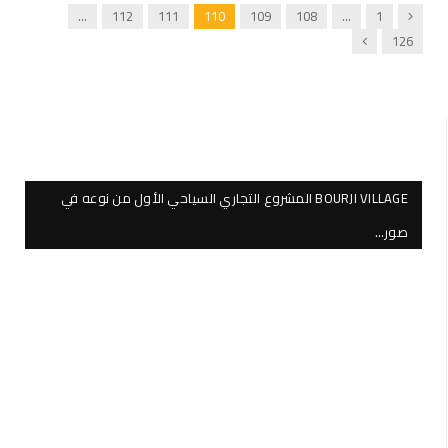
Previous
…
112
111
110
109
108
…
1
Next
126
BOURJI VILLAGE المشروع التجاري السياحي الأول من نوعه في
صور…