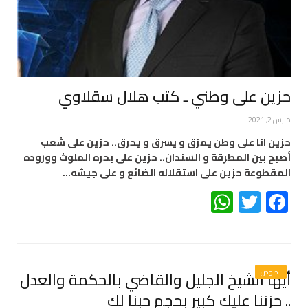
حزين على وطني ـ كتب هلال سقلاوي
مارس 2, 2021
حزين انا على وطن يمزق و يسرق و يحرق.. حزين على شعب
أصبح بين المطرقة و السندان.. حزين على بحره الملوث ووروده
المقطوعة حزين على استقلاله الضائع و على جيشه…
WhatsApp
Twitter
Facebook
نصوص
أيها الشيخ الجليل والقاضي بالحكمة والعدل
.. حزننا عليك كبير بحجم حبنا لك