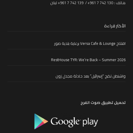
هاتف : 130 742 7 961+ / 139 742 7 961+ لبنان
الأكثر قراءة
افتتاح Versa Cafe & Lounge برعاية بلدية صور
RestHouse TYR: We’re Back – Summer 2026
واشنطن تكبح “إسرائيل” بعد حادثة مجدل زون
تحميل تطبيق صوت الفرح