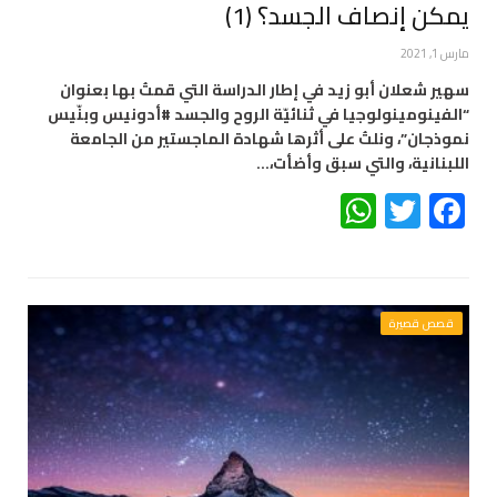
يمكن إنصاف الجسد؟ (1)
مارس 1, 2021
سهير شعلان أبو زيد في إطار الدراسة التي قمتُ بها بعنوان
“الفينومينولوجيا في ثنائيّة الروح والجسد #أدونيس وبنّيس
نموذجان”، ونلتُ على أثرها شهادة الماجستير من الجامعة
اللبنانية، والتي سبق وأضأت،…
WhatsApp
Twitter
Facebook
قصص قصيرة