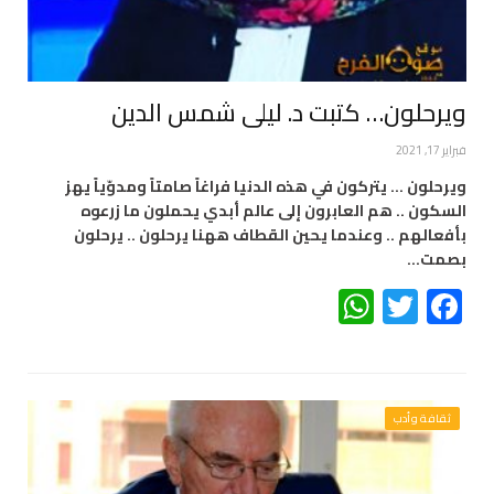
ويرحلون… كتبت د. ليلى شمس الدين
فبراير 17, 2021
ويرحلون … يتركون في هذه الدنيا فراغاً صامتاً ومدوّياً يهز
السكون .. هم العابرون إلى عالم أبدي يحملون ما زرعوه
بأفعالهم .. وعندما يحين القطاف ههنا يرحلون .. يرحلون
بصمت…
WhatsApp
Twitter
Facebook
ثقافة وأدب