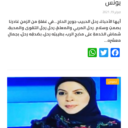
يونس
فبراير 19, 2021
أيها الأحباءُ، رحلَ الحبيب جورج الحاج…في غفلةٍ من الزمنِ غادرنا
بصمتٍ وسلام. رحلَ المربي والمعلمُ، رحلَ رجلُ التقوى والمحبةِ،
شماسُ الخدمةِ على مذبحِ الرب، بطيبتِه رحل، بصُدقِه رحلَ، بجمالِ
معشرِه…
WhatsApp
Twitter
Facebook
نصوص