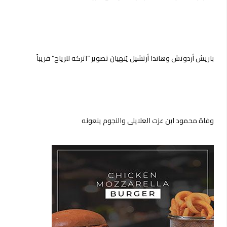
باريش أردوتش وهاندا أرتشيل يُنهيان تصوير “اتركه للرياح” قريباً
وفاة محمود ابن عزت العلايلي والنجوم ينعونه