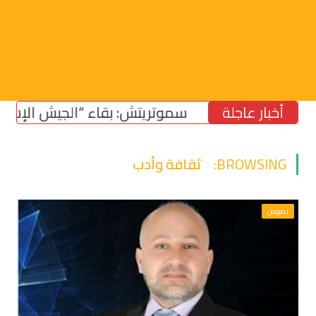
أخبار عاجلة
سموتريتش: بقاء “الجيش الإسرائيلي”
BROWSING:
ثقافة وأدب
نصوص