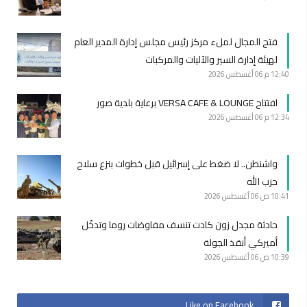
فتح المجال لملء مركز رئيس مجلس إدارة المدير العام
لهيئة إدارة السير والآليات والمركبات
12:40 م
06 أغسطس 2026
افتتاح VERSA CAFE & LOUNGE برعاية بلدية صور
12:34 م
06 أغسطس 2026
واشنطن.. لا ضغط على إسرائيل قبل خطوات بنزع سلاح
حزب الله
10:41 ص
06 أغسطس 2026
حادثة مجدل زون كادت تنسف مفاوضات روما وتدخّل
أميركي أنقذ الجولة
10:39 ص
06 أغسطس 2026
Like on Facebook