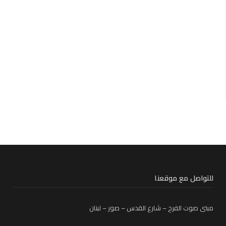
للتواصل مع موقعنا
مبنى صوت الفرح – شارع القدس – صور – لبنان