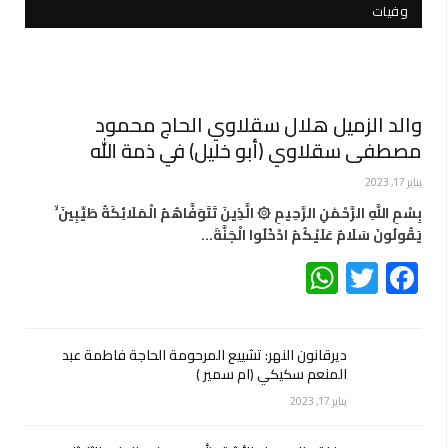
وفيات
والد الزميل هلال سقلاوي الحاج محمود
مصطفى سقلاوي (أبو خليل) في ذمة الله
يناير 17, 2023
بِسْمِ اللَّهِ الرَّحْمَٰنِ الرَّحِيمِ ۞ الَّذِينَ تَتَوَفَّاهُمُ الْمَلَائِكَةُ طَيِّبِينَ ۙ
يَقُولُونَ سَلَامٌ عَلَيْكُمُ ادْخُلُوا الْجَنَّةَ…
WhatsApp
Twitter
Facebook
ديرقانون النهر: تشييع المرحومة الحاجة فاطمة عبد
المنعم سكيكي (ام سمير )
يناير 17, 2023