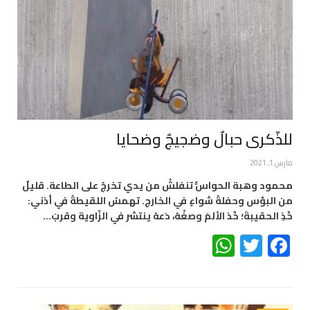
للذّكرى حبالٌ وضجيجٌ وضحايا
مارس 1, 2021
محمود وهبة الحواسُّ تنفلشُ من يدي تخرجُ على الطاعة. قليلٌ
من البؤس وحفلةُ شواءٍ في الخارج. تهمسُ اللقيطةُ في أذني:
خُذِ الحقيبةَ؛ خُذ الألمَ وصغْهُ، دَعهُ ينتشر في الزّاوية وقربَ…
WhatsApp
Twitter
Facebook