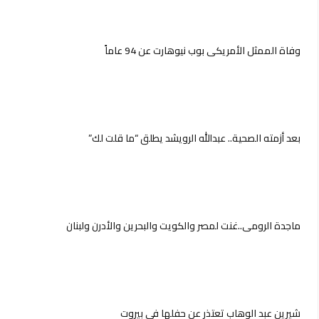
وفاة الممثل الأمريكي بوب نيوهارت عن 94 عاماً
بعد أزمته الصحية.. عبدالله الرويشد يطلق “ما قلت لك”
ماجدة الرومى..غنت لمصر والكويت والبحرين والأدرن ولبنان
شيرين عبد الوهاب تعتذر عن حفلها في بيروت